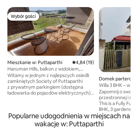
Wybór gości
Wybór gości
Mieszkanie w: Puttaparthi
Średnia ocena: 4,84 na 5, liczba
4,84 (19)
Hanuman Hills, balkon z widokiem,
zamknięta osiedle, 2 sypialnie i salony
Witamy w jednym z najlepszych osiedli
Domek parterowy 
zamkniętych Society of Puttaparthi
arthi
Willa 3 BHK – w p
z prywatnym parkingiem (dostępna
Prasanthi Nilayam
Zapomnij o swoich
ładowarka do pojazdów elektrycznych),
przestronnej i spo
basenem i siłownią. Widok z balkonu
This is a Fully Fur
panoramicznego jest niesamowity.
BHK, 3 gardens,Clay Roof Covered
W salonie znajduje się sofa i rozkładana
Popularne udogodnienia w miejscach na
Parking place on t
sofa. Obie sypialnie mają łóżko
Front lawn and a P
małżeńskie typu queen size i przyległe
wakacje w: Puttaparthi
wentylatory, opraw
łazienki. 3 klimatyzatory, pralka, stół
każdym pokoju zna
jadalny z 6 krzesłami, stół ogrodowy