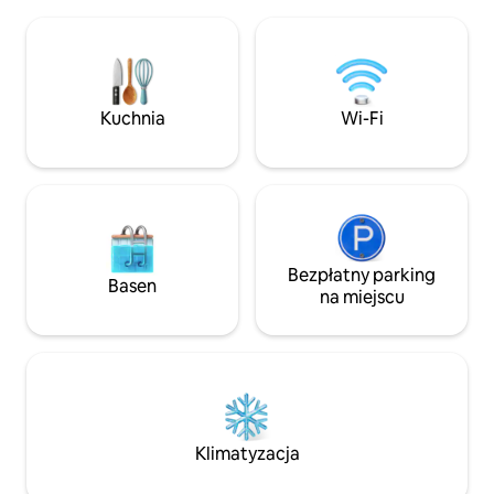
pracy dla WFH - W pełni
i zestaw krzeseł na balkon, lodówka,
zmodernizowana 
czajnik, kuchenka mikrofalowa,
Pooja Room - Wanna
oczyszczacz wody Kent, telewizor
Restauracje, - Duże łóżko, średnie łóżko
Smart TV, przyłącze gazu, podgrzewacz
- Hobtop cooking 
wody, szafka, Wi-Fi (płatne)
Cylinder - Power /
Kuchnia
Wi-Fi
Gejzer we wszystk
Klimatyzacja
Bezpłatny parking
Basen
na miejscu
Klimatyzacja