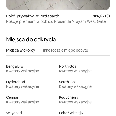
Pokój prywatny w: Puttaparthi
Średnia ocena
4,67 (3)
Pokoje premium w pobliżu Prasanthi Nilayam West Gate
Miejsca do odkrycia
Miejsca w okolicy
Inne rodzaje miejsc pobytu
Bengaluru
North Goa
Kwatery wakacyjne
Kwatery wakacyjne
Hyderabad
South Goa
Kwatery wakacyjne
Kwatery wakacyjne
Ćennaj
Puducherry
Kwatery wakacyjne
Kwatery wakacyjne
Wayanad
Pokaż więcej