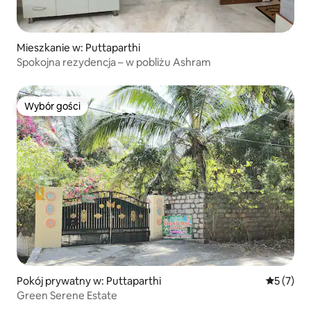
Mieszkanie w: Puttaparthi
Spokojna rezydencja – w pobliżu Ashram
Wybór gości
Wybór gości
Pokój prywatny w: Puttaparthi
Średnia oc
5 (7)
Green Serene Estate