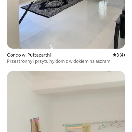
Condo w: Puttaparthi
Średnia oc
3 (4)
Przestronny i przytulny dom z widokiem na aszram