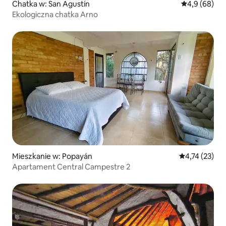
Chatka w: San Agustín
Średnia ocena
4,9 (68)
Ekologiczna chatka Arno
Mieszkanie w: Popayán
Średnia ocena:
4,74 (23)
Apartament Central Campestre 2