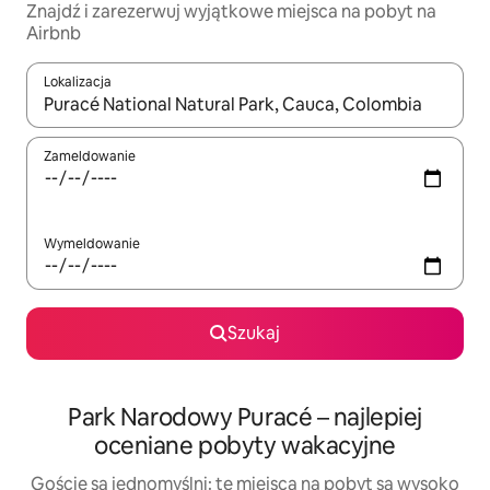
Znajdź i zarezerwuj wyjątkowe miejsca na pobyt na
Airbnb
Lokalizacja
Gdy wyniki będą dostępne, możesz poruszać się po nich za pom
Zameldowanie
Wymeldowanie
Szukaj
Park Narodowy Puracé – najlepiej
oceniane pobyty wakacyjne
Goście są jednomyślni: te miejsca na pobyt są wysoko