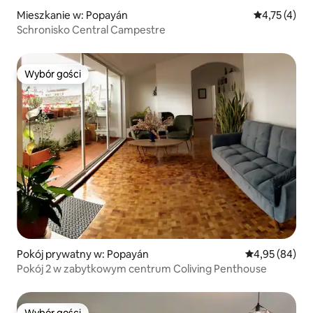
Mieszkanie w: Popayán
Średnia ocena
4,75 (4)
Schronisko Central Campestre
Wybór gości
Wybór gości
Pokój prywatny w: Popayán
Średnia ocena:
4,95 (84)
Pokój 2 w zabytkowym centrum Coliving Penthouse