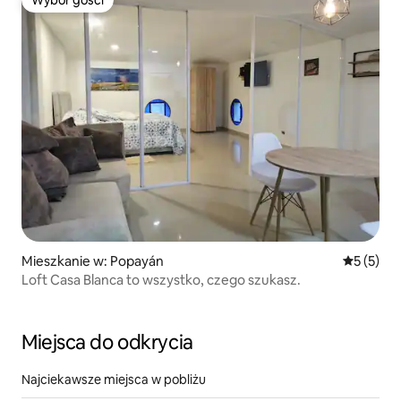
Wybór gości
Wybór gości
Mieszkanie w: Popayán
Średnia oc
5 (5)
Loft Casa Blanca to wszystko, czego szukasz.
Miejsca do odkrycia
Najciekawsze miejsca w pobliżu