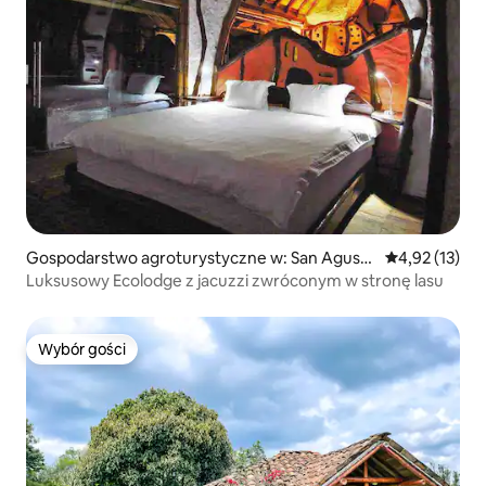
Gospodarstwo agroturystyczne w: San Agustí
Średnia ocena:
4,92 (13)
n
Luksusowy Ecolodge z jacuzzi zwróconym w stronę lasu
Wybór gości
Wybór gości