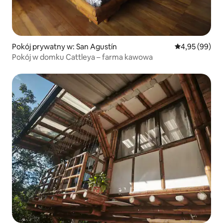
Pokój prywatny w: San Agustín
Średnia ocena:
4,95 (99)
Pokój w domku Cattleya – farma kawowa