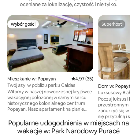
oceniane za lokalizację, czystość i nie tylko.
Wybór gości
Superhost
Wybór gości
Superhost
Mieszkanie w: Popayán
Średnia ocena: 4,97 na 5, liczba
4,97 (35)
Twój azyl w pobliżu parku Caldas
Dom w: Popayán
Witamy w naszej nowoczesnej kryjówce
Luksusowy Biały 
wakacyjnej położonej w samym sercu
Poczuj luksus i k
historycznego kolonialnego centrum
przestronnym do
Popayan. Nasz apartament na planie
zanurzyć się w kul
otwartym znajduje się na tyłach
się przytulną i s
budynku, oferując bezproblemowe
Popularne udogodnienia w miejscach na
ten, idealny na rel
połączenie historycznego uroku i
zaledwie 5 minut
wakacje w: Park Narodowy Puracé
współczesnego komfortu. Położony
od zabytkowej dzi