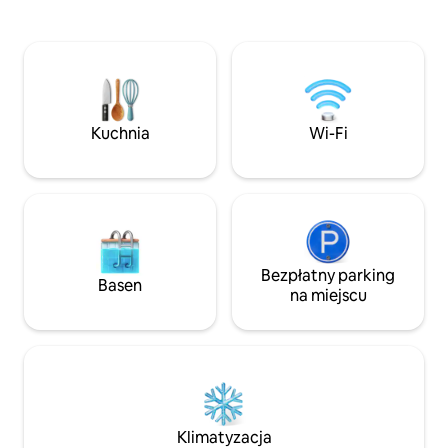
zaledwie kilka kroków od kościołów,
tętniących życiem 
muzeów, restauracji i kawiarni, oferuje
kolumbijskiej kuch
łatwy dostęp do wszystkich skarbów
na pobyt. Jestem 
Białego Miasta. Nasza oferta jest idealna
domową atmosferę 
na pobyty krótkoterminowe i
skontaktować się z
długoterminowe ze wszystkimi
jakiekolwiek pytan
udogodnieniami, których potrzebujesz.
wskazówek dotycz
Kuchnia
Wi-Fi
atrakcji.
Bezpłatny parking
Basen
na miejscu
Klimatyzacja