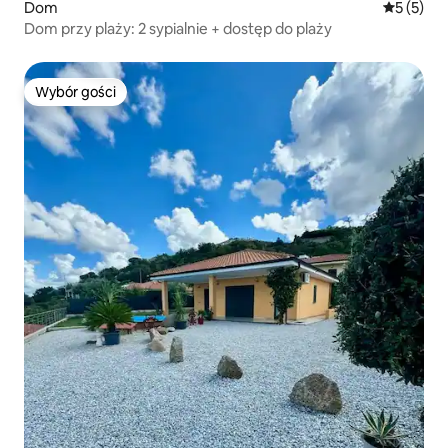
Dom
Średnia oc
5 (5)
Dom przy plaży: 2 sypialnie + dostęp do plaży
Wybór gości
Wybór gości