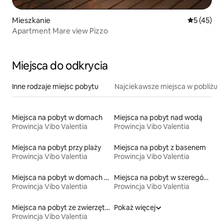
Mieszkanie
Średnia oce
5 (45)
Apartment Mare view Pizzo
Miejsca do odkrycia
Inne rodzaje miejsc pobytu
Najciekawsze miejsca w pobliżu
Miejsca na pobyt w domach
Miejsca na pobyt nad wodą
Prowincja Vibo Valentia
Prowincja Vibo Valentia
Miejsca na pobyt przy plaży
Miejsca na pobyt z basenem
Prowincja Vibo Valentia
Prowincja Vibo Valentia
Miejsca na pobyt w domach wakacyjnych
Miejsca na pobyt w szeregówkach
Prowincja Vibo Valentia
Prowincja Vibo Valentia
Miejsca na pobyt ze zwierzętami
Pokaż więcej
Prowincja Vibo Valentia