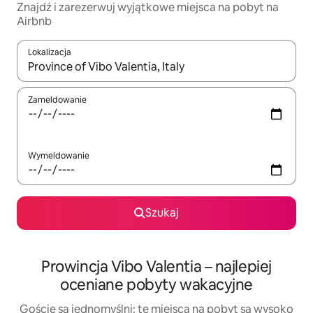
Znajdź i zarezerwuj wyjątkowe miejsca na pobyt na
Airbnb
Lokalizacja
Gdy wyniki będą dostępne, możesz poruszać się po nich za pom
Zameldowanie
Wymeldowanie
Szukaj
Prowincja Vibo Valentia – najlepiej
oceniane pobyty wakacyjne
Goście są jednomyślni: te miejsca na pobyt są wysoko