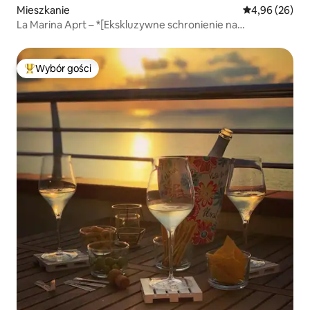
Mieszkanie
Średnia ocena:
4,96 (26)
La Marina Aprt – *[Ekskluzywne schronienie na
wybrzeżu]*
Wybór gości
Najpopularniejsze z kategorii Wybór gości