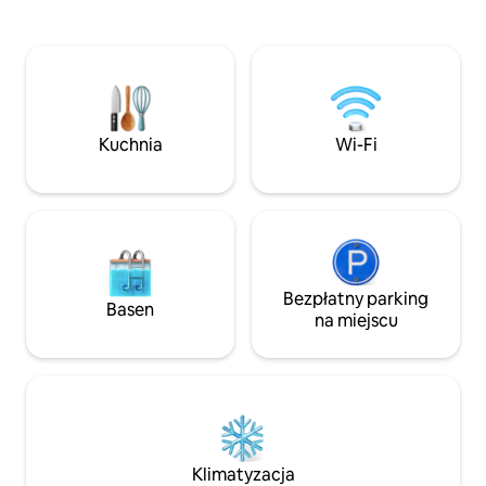
gdy słońce zachodzi tuż nad morzem.
morze, parking (na
Duża sypialnia dwuosobowa z łóżkiem
klimatyzację, kuch
typu queen size, meblami w naturalnych
z telewizorem, 2 syp
kolorach i nastrojowym oświetleniem
W pobliżu znajduj
zapewniającym całkowity relaks.
do morza, bary i re
Kameralne i spokojne miejsce na
apteki i dworzec 
wypoczynek, idealne dla par szukających
to, aby Twoje waka
Kuchnia
Wi-Fi
romantycznego schronienia z dala od
magicznego relaks
reszty świata.
Bezpłatny parking
Basen
na miejscu
Klimatyzacja