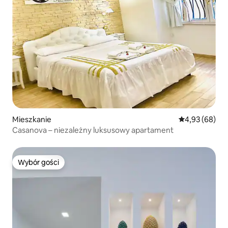
Mieszkanie
Średnia ocena:
4,93 (68)
Casanova – niezależny luksusowy apartament
Wybór gości
Wybór gości