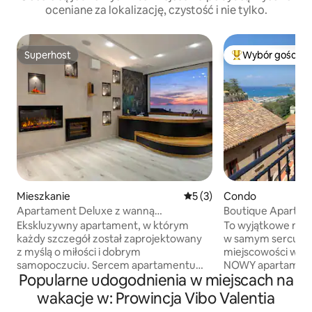
oceniane za lokalizację, czystość i nie tylko.
Superhost
Wybór gości
Superhost
Najpopularniejsze
Mieszkanie
Średnia ocena: 5 na 5, liczb
5 (3)
Condo
Apartament Deluxe z wanną
Boutique Apartme
z hydromasażem i widokiem na morze
Ekskluzywny apartament, w którym
To wyjątkowe miej
każdy szczegół został zaprojektowany
w samym sercu Tro
z myślą o miłości i dobrym
miejscowości we Włosz
samopoczuciu. Sercem apartamentu
NOWY apartament
Popularne udogodnienia w miejscach na
jest panoramiczne jacuzzi, które dzięki
udogodnieniami p
swojemu umiejscowieniu pozwala
maksymalnego ko
wakacje w: Prowincja Vibo Valentia
rozkoszować się kąpielą z bąbelkami,
oferuje wspaniały