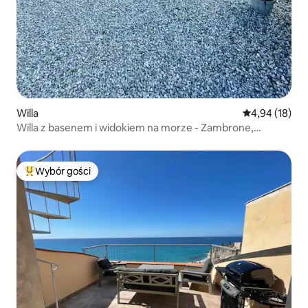
Willa
Średnia ocena:
4,94 (18)
Willa z basenem i widokiem na morze - Zambrone,
niedaleko Tropei
Wybór gości
Najpopularniejsze z kategorii Wybór gości