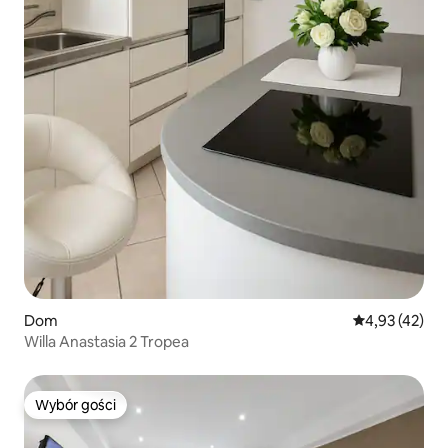
Dom
Średnia ocena:
4,93 (42)
Willa Anastasia 2 Tropea
Wybór gości
Wybór gości