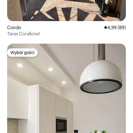
Condo
Średnia ocena:
4,99 (89)
Taras Corallone!
Wybór gości
Wybór gości