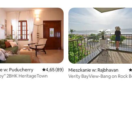
e w: Puducherry
Średnia ocena: 4,65 na 5, liczba recenzji: 89
4,65 (89)
Mieszkanie w: Rajbhavan
Ś
joy” 2BHK HeritageTown
Verity BayView-Bang on Rock 
Promenade Road