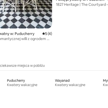
y
1827 Heritage | The Courtyard 
plaży
watny w: Puducherry
Średnia ocena: 5 na 5, liczba recenzji: 4
5 (4)
omantycznej willi z ogrodem we
j dzielnicy
jciekawsze miejsca w pobliżu
Puducherry
Wayanad
My
Kwatery wakacyjne
Kwatery wakacyjne
Kw