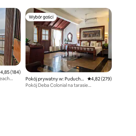
Wybór gości
Wybór gości
rednia ocena: 4,85 na 5, liczba recenzji: 184
4,85 (184)
Beach
Pokój prywatny w: Puduche
Średnia ocena: 4,82 na 5
4,82 (279)
rry
Pokój Deba Colonial na tarasie
z balkonem