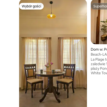
Wybór gości
Superho
Wybór gości
Superho
Dom w: P
Beach-LA 
• Kino. Lu
La Plage 
zaledwie 
plaży Pond
White Town🏖️. Za
relaksują
osób, św
120-calo
Dolby, Wi-
OTT, takic
🌿 spokoj
przyjazny