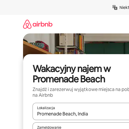
Przejdź
Niek
do
treści
Wakacyjny najem w
Promenade Beach
Znajdź i zarezerwuj wyjątkowe miejsca na po
na Airbnb
Lokalizacja
Gdy wyniki będą dostępne, możesz poruszać się p
Zameldowanie