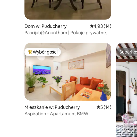
Dom w: Puducherry
Średnia ocena: 4,93 na 
4,93 (14)
Paarijat@Anantham | Pokoje prywatne,
ciche i przytulne
Wybór gości
Superho
Najpopularniejsze z kategorii Wybór gości
Superho
Mieszkanie w: Puducherry
Średnia ocena: 5 na 
5 (14)
Aspiration • Apartament BMW
z prywatnym jacuzzi