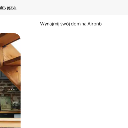
lny język
Wynajmij swój dom na Airbnb
e za pomocą gestów dotykowych lub przesuwania.