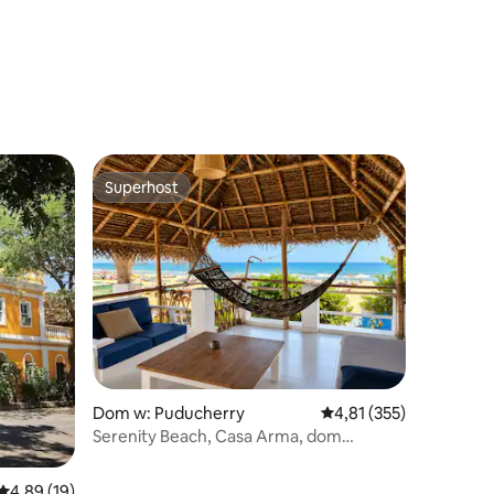
Superhost
Superhost
Dom w: Puducherry
Średnia ocena: 4,81 na 5
4,81 (355)
Serenity Beach, Casa Arma, dom
z widokiem na morze
Średnia ocena: 4,89 na 5, liczba recenzji: 19
4,89 (19)