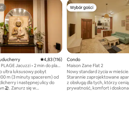
st
Wybór gości
st
Wybór gości
uducherry
Średnia ocena: 4,83 na 5, liczba recenzji: 116
4,83 (116)
Condo
PLAGE Jacuzzi • 2 min do plaży
Maison Zane Flat 2
ksus
to ultra luksusowy pobyt
Nowy standard życia w mieście
100 m (3 minuty spacerem) od
Starannie zaprojektowane apa
icherry i następnej ulicy do
z obsługą dla tych, którzy cenią
nurz się w
prywatność, komfort i doskona
cym prywatnym jacuzzi dla 🛁 2
do miasta.✨ W pełni umeblow
iecącym barze onyksowym🧱, 🎬
designerskie rezydencje🏙 Do
wym projektorze z dźwiękiem
lokalizacje🛎 Usługi na poziomie
Fi 🌐 1000 Mb/s i 18 aplikacjach
hotelowym, prywatność jak w
h jak Netflix📺. Zrelaksuj się w
Szybkie Wi-Fi🧹 Sprzątanie na 
nym ogrodzie na podwórku –
Niezależnie od tego, czy jesteś 
m dla dzieci i spokojnym.
przyjemności, w celach służbo