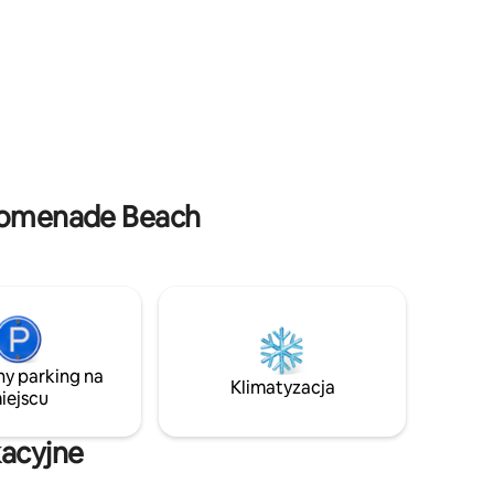
 w którym
Wygodna pościel, w pełni wyposażona
e dla: •
kuchnia, szybkie Wi-Fi, całodobowa
o-
ochrona i zasilanie awaryjne. Idealna
lokalizacja, zaledwie kilka od kawiarni,
yty
plaż i centrum miasta.
madów
Promenade Beach
ny parking na
Klimatyzacja
iejscu
acyjne