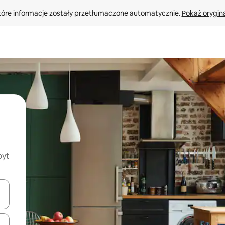
tóre informacje zostały przetłumaczone automatycznie. 
Pokaż orygina
byt
o nich za pomocą klawiszy strzałek w górę i w dół lub przeglądać j