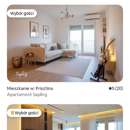
Wybór gości
Wybór gości
Mieszkanie w: Prisztina
Średnia oce
5 (20)
Apartament Sapling
Wybór gości
Najpopularniejsze z kategorii Wybór gości