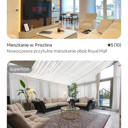
Mieszkanie w: Prisztina
Średnia oce
5 (10)
Nowoczesne przytulne mieszkanie obok Royal Mall
Superhost
Superhost