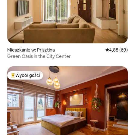
Mieszkanie w: Prisztina
Średnia ocena:
4,88 (69)
Green Oasis in the City Center
Wybór gości
Najpopularniejsze z kategorii Wybór gości