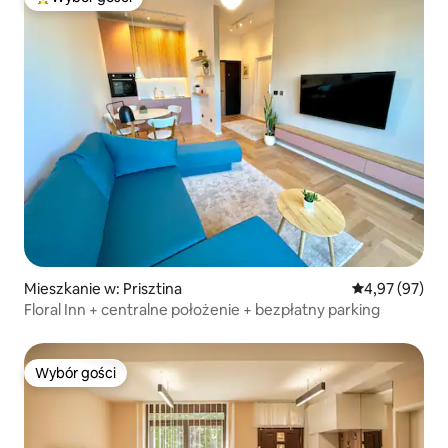
Najpopularniejsze z kategorii Wybór gości
Mieszkanie w: Prisztina
Średnia ocena:
4,97 (97)
Floral Inn + centralne położenie + bezpłatny parking
Wybór gości
Wybór gości