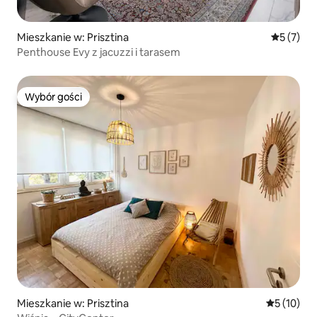
Mieszkanie w: Prisztina
Średnia oc
5 (7)
Penthouse Evy z jacuzzi i tarasem
Wybór gości
Wybór gości
Mieszkanie w: Prisztina
Średnia oce
5 (10)