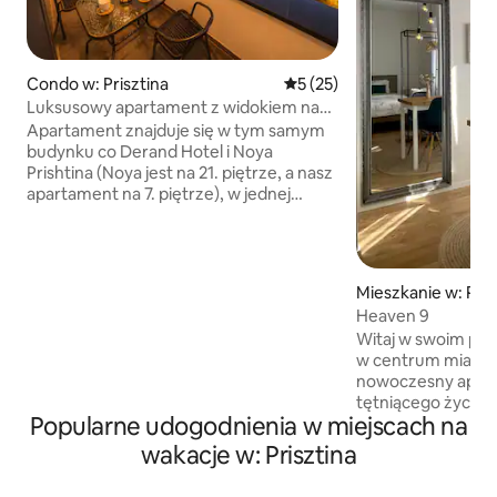
Condo w: Prisztina
Średnia ocena: 5 na 5, liczba
5 (25)
Luksusowy apartament z widokiem na
zachód słońca w NOYA, Derand Hotel
Apartament znajduje się w tym samym
budynku co Derand Hotel i Noya
Prishtina (Noya jest na 21. piętrze, a nasz
apartament na 7. piętrze), w jednej
z najdogodniejszych dzielnic Prisztiny.
W odległości 2 minut spacerem
znajdziesz popularne restauracje,
kawiarnie i miejsca rozrywki nocnej,
Mieszkanie w: Pris
w tym Ysabel i okolice hotelu Marriott,
Heaven 9
a także wiele lokali gastronomicznych
Witaj w swoim pr
i ośrodków wellness. W budynku przez
w centrum miasta!
całą dobę i cały tydzień działa ochrona,
nowoczesny apart
a w częściach wspólnych zainstalowany
tętniącego życiem
jest monitoring, co zapewnia
Popularne udogodnienia w miejscach na
najlepszych restau
bezpieczeństwo i spokój ducha podczas
punktów orientacy
pobytu.
wakacje w: Prisztina
ośrodek wypoczy
łóżkiem typu quee