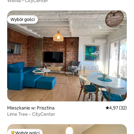
Wiśnia – CityCenter
Wybór gości
Wybór gości
Mieszkanie w: Prisztina
Średnia ocena:
4,97 (32)
Lime Tree – CityCenter
Wybór gości