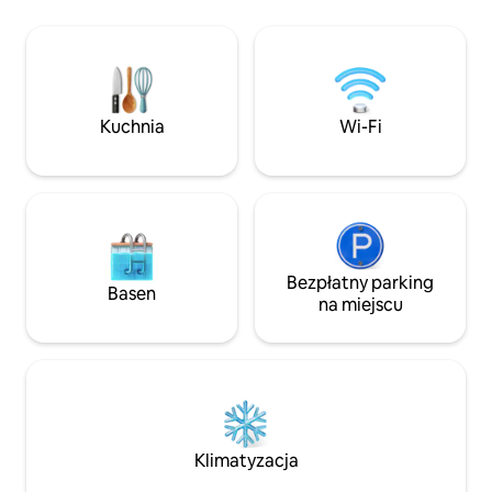
wyposażoną kuchn
herbatą, eleganck
miasto. Wyposażon
inteligentny telew
udogodnienia w do
samotnych poszuk
Kuchnia
Wi-Fi
osób podróżującyc
tętno miasta tuż z
Bezpłatny parking
Basen
na miejscu
Klimatyzacja