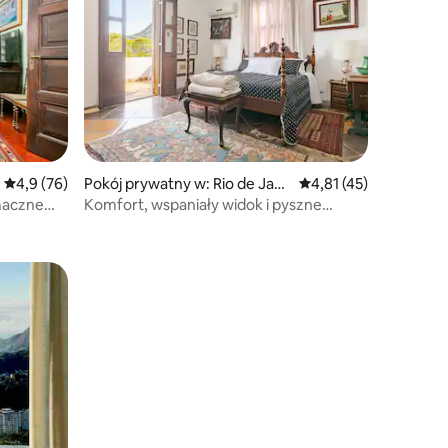
Średnia ocena: 4,9 na 5, liczba recenzji: 76
4,9 (76)
Pokój prywatny w: Rio de Jan
Średnia ocena: 4,81 na
4,81 (45)
eiro
smaczne
Komfort, wspaniały widok i pyszne
śniadanie