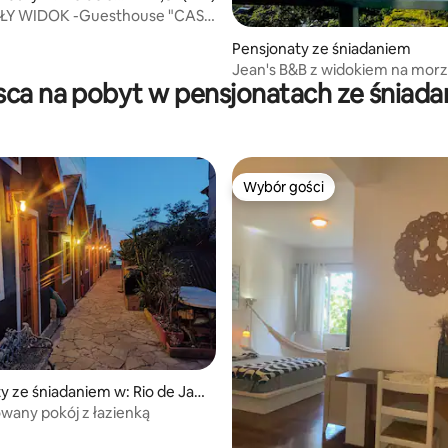
ŁY WIDOK -Guesthouse "CASA
48"- Santa Teresa #1
5, liczba recenzji: 14
Pensjonaty ze śniadaniem
Jean's B&B z widokiem na morz
sca na pobyt w pensjonatach ze śniad
apartament Master Suite z wi
na...
Wybór gości
Wybór gości
y ze śniadaniem w: Rio de Jan
wany pokój z łazienką