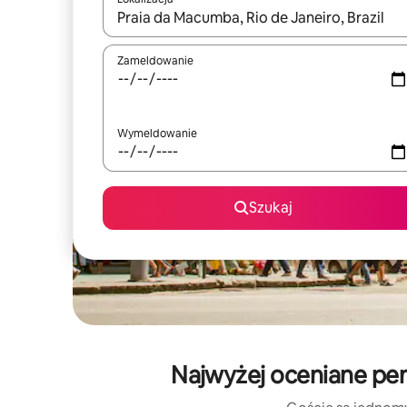
Gdy wyniki będą dostępne, możesz poruszać się p
Zameldowanie
Wymeldowanie
Szukaj
Najwyżej oceniane pen