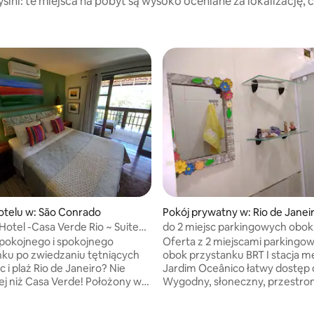
lni: te miejsca na pobyt są wysoko oceniane za lokalizację, cz
otelu w: São Conrado
Pokój prywatny w: Rio de Janei
Hotel -Casa Verde Rio ~ Suite
do 2 miejsc parkingowych obok 
metra BarraTijuca
pokojnego i spokojnego
Oferta z 2 miejscami parkingowym
ku po zwiedzaniu tętniących
obok przystanku BRT I stacja metra
c i plaż Rio de Janeiro? Nie
Jardim Oceânico łatwy dostęp do miasta
lej niż Casa Verde! Położony w
Wygodny, słoneczny, przestro
cu lasu Tijuca, ten piękny dom
z szamponem i odżywką, myd
 oferuje zapierające dech w
w płynie i Wi-Fi Łatwo dostępne miejsce