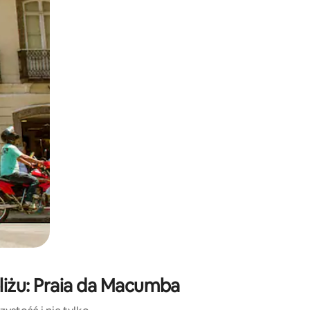
e za pomocą gestów dotykowych lub przesuwania.
liżu: Praia da Macumba