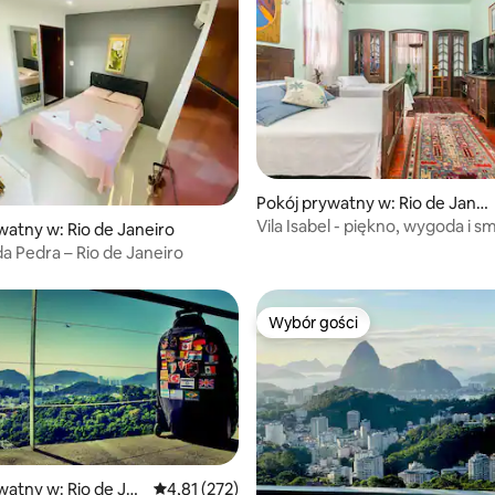
Pokój prywatny w: Rio de Janei
ro
Vila Isabel - piękno, wygoda i 
5, liczba recenzji: 14
watny w: Rio de Janeiro
śniadanie
a Pedra – Rio de Janeiro
Wybór gości
Wybór gości
watny w: Rio de Jan
Średnia ocena: 4,81 na 5, liczba recenzji: 272
4,81 (272)