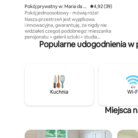
piersiach 
Pokój prywatny w: Maria da G
Średnia ocena: 4,92 na 
4,92 (39)
znajduje s
raça
Pokój jednoosobowy - mówią róże!
wszystkich
Nasza przestrzeń jest wyjątkowa
Niezależn
i innowacyjna, gwarantuję, że nigdy nie
zrelaksow
widziałeś czegoś podobnego: mieszanka
na ekscyt
pensjonatu + galerii sztuki + studia
idealne m
Popularne udogodnienia w 
fotograficznego + sklepu z roślinami +
domem po
baru/bistra muzycznego. Wszyscy są tu
Rio de Ja
mile widziani, ale szczególnie dbamy
o osoby z niepełnosprawnością
intelektualną. Każdy człowiek ma prawo
do podróżowania, bycia szczęśliwym
i bycia dobrze traktowanym w miejscu,
w którym się zatrzymuje. Jesteśmy
pierwszym obiektem noclegowym
Kuchnia
Wi-F
w Brazylii, którego struktura i oferta
rekreacyjna są ukierunkowane na
rodziny osób z niepełnosprawnością
Miejsca 
intelektualną.