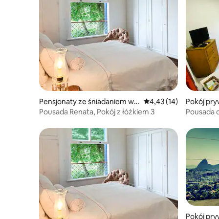
Pensjonaty ze śniadaniem w:
Średnia ocena: 4,43 na 
4,43 (14)
Pokój pry
Rio de Janeiro
Pousada Renata, Pokój z łóżkiem 3
Pousada d
Pokój pry