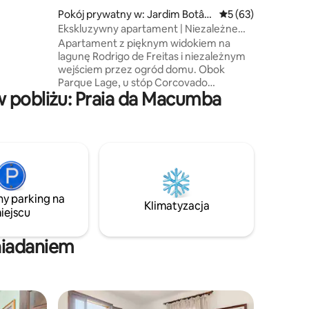
Pokój prywatny w: Jardim Botâni
Średnia ocena: 5 na 
5 (63)
Pensjonat
i
co
o de Jane
Ekskluzywny apartament | Niezależne
Pensjona
ne ceny.
wejście | JB
120 BRL/d
Apartament z pięknym widokiem na
The room
 –
lagunę Rodrigo de Freitas i niezależnym
TV with S
kać więcej
wejściem przez ogród domu. Obok
connectiv
Parque Lage, u stóp Corcovado
condition
 Ładnie
 pobliżu: Praia da Macumba
i Chrystusa Odkupiciela. Ulica jest ślepym
the room 
zaułkiem, co zapewnia prywatność i
with a kit
spokój. Ci, którzy przychodzą pieszo,
complete
muszą pokonać niewielkie, ale łatwe do
suite.
pokonania nachylenie. W 7 minut
spacerem można dotrzeć do ulicy
Jardim Botânico, z transportem
publicznym, świetnymi restauracjami,
ny parking na
barami z przekąskami i supermarketami.
Klimatyzacja
iejscu
Rodzinna i przyjazna atmosfera.
niadaniem