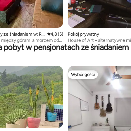
y ze śniadaniem w: Ri
Średnia ocena: 4,8 na 5, liczba recenzji: 5
4,8 (5)
Pokój prywatny
iro
t między górami a morzem od
House of Art – alternatywne mi
a pobyt w pensjonatach ze śniadaniem
..
Wybór gości
Wybór gości