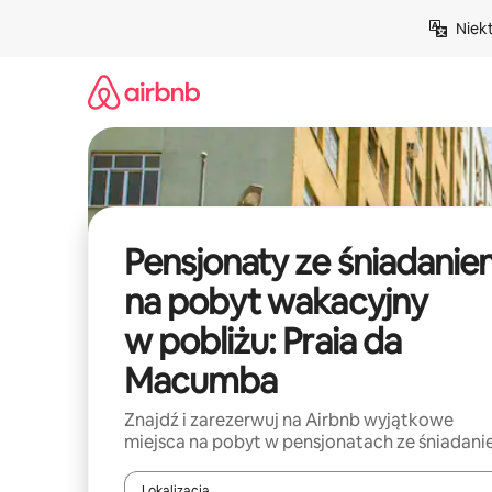
Przejdź
Niek
do
treści
Pensjonaty ze śniadani
na pobyt wakacyjny
w pobliżu: Praia da
Macumba
Znajdź i zarezerwuj na Airbnb wyjątkowe
miejsca na pobyt w pensjonatach ze śniadan
Lokalizacja