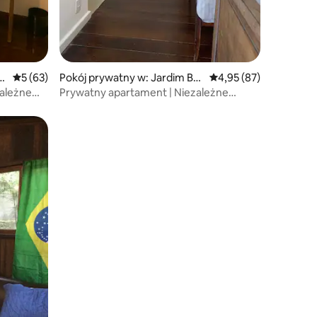
ni
Średnia ocena: 5 na 5, liczba recenzji: 63
5 (63)
Pokój prywatny w: Jardim Bot
Średnia ocena: 4,95 na 
4,95 (87)
ânico
zależne
Prywatny apartament | Niezależne
wejście | JB