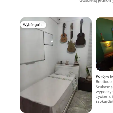
Goście są jednomyś
Wybór gości
Wybór gości
Pokój w h
Boutique 
Ipe
Szukasz s
wypoczyn
życiem uli
szukaj da
samym ser
wakacyjny