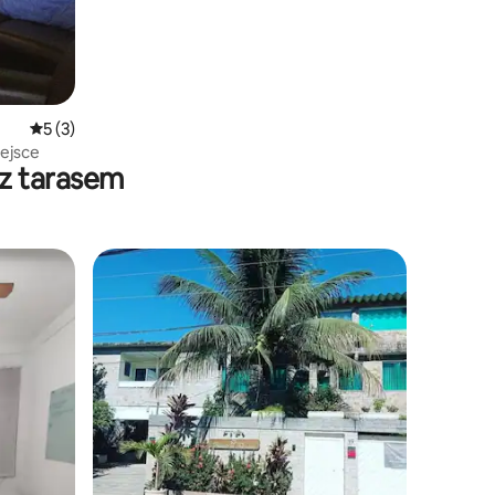
Średnia ocena: 5 na 5, liczba recenzji: 3
5 (3)
ejsce
 z tarasem