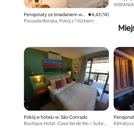
eiro
WSPANIA
Pensjonaty ze śniadaniem w:
Średnia ocena: 4,43 na 
4,43 (14)
Rio de Janeiro
Pousada Renata, Pokój z 1 łóżkiem
Miej
Pokój w hotelu w: São Conrado
Pensjonat
eiro
Boutique Hotel -Casa Verde Rio ~ Suite
Klimatyzo
Ipe