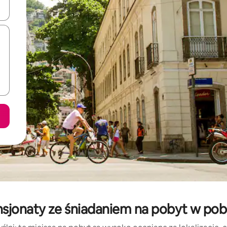
o nich za pomocą klawiszy strzałek w górę i w dół lub przeglądać j
sjonaty ze śniadaniem na pobyt w pob