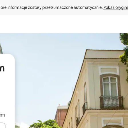
tóre informacje zostały przetłumaczone automatycznie. 
Pokaż orygina
em
iem