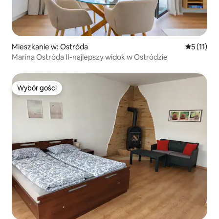
Mieszkanie w: Ostróda
Średnia oc
5 (11)
Marina Ostróda II-najlepszy widok w Ostródzie
Wybór gości
Wybór gości