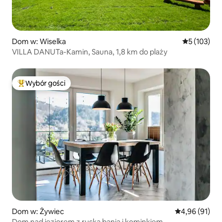
Dom w: Wiselka
Średnia ocen
5 (103)
VILLA DANUTa-Kamin, Sauna, 1,8 km do plaży
Wybór gości
Najpopularniejsze z kategorii Wybór gości
Dom w: Żywiec
Średnia ocena:
4,96 (91)
Dom nad jeziorem z ruską banią i kominkiem