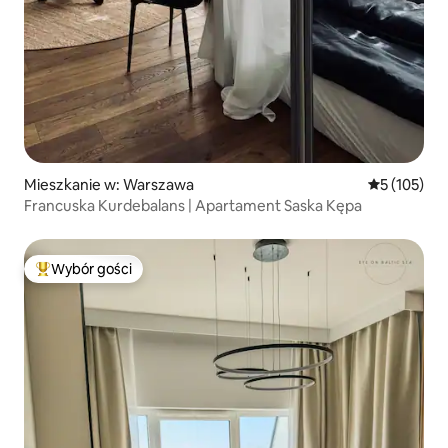
Mieszkanie w: Warszawa
Średnia ocen
5 (105)
Francuska Kurdebalans | Apartament Saska Kępa
Wybór gości
Najpopularniejsze z kategorii Wybór gości