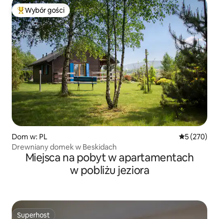
Wybór gości
Najpopularniejsze z kategorii Wybór gości
Dom w: PL
Średnia ocen
5 (270)
Drewniany domek w Beskidach
Miejsca na pobyt w apartamentach
w pobliżu jeziora
Superhost