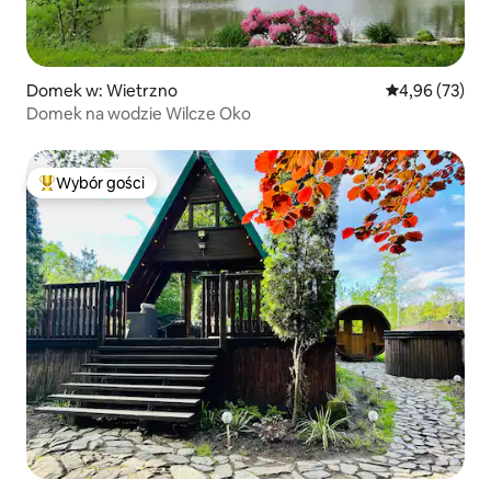
Domek w: Wietrzno
Średnia ocena:
4,96 (73)
Domek na wodzie Wilcze Oko
Wybór gości
Najpopularniejsze z kategorii Wybór gości