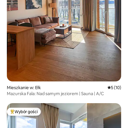
Mieszkanie w: Ełk
Średnia oce
5 (10)
Mazurska Fala: Nad samym jeziorem | Sauna | A/C
Wybór gości
Najpopularniejsze z kategorii Wybór gości