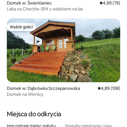
Domek w: Świerklaniec
Średnia ocena:
4,99 (79)
Laba na Chechle-SPA z widokiem na las
Wybór gości
Wybór gości
Domek w: Dąbrówka Szczepanowska
Średnia ocena: 
4,89 (108)
Domek na Winnicy
Miejsca do odkrycia
Inne rodzaje miejsc pobytu
Sposoby spędzania czasu