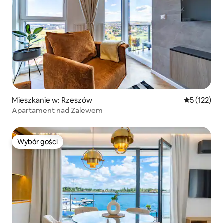
Mieszkanie w: Rzeszów
Średnia ocen
5 (122)
Apartament nad Zalewem
Wybór gości
Wybór gości