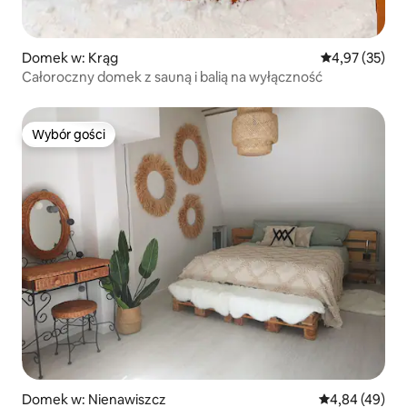
Domek w: Krąg
Średnia ocena:
4,97 (35)
Całoroczny domek z sauną i balią na wyłączność
Wybór gości
Wybór gości
Domek w: Nienawiszcz
Średnia ocena:
4,84 (49)