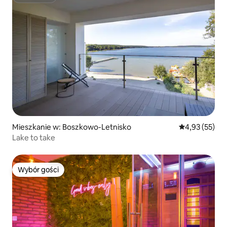
Superhost
Mieszkanie w: Boszkowo-Letnisko
Średnia ocena:
4,93 (55)
Lake to take
Wybór gości
Wybór gości