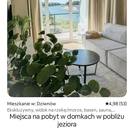
Mieszkanie w: Dziwnów
Średnia ocena:
4,98 (53)
Ekskluzywny, widok na rzekę/morze, basen, sauna,
Miejsca na pobyt w domkach w pobliżu
parking
jeziora