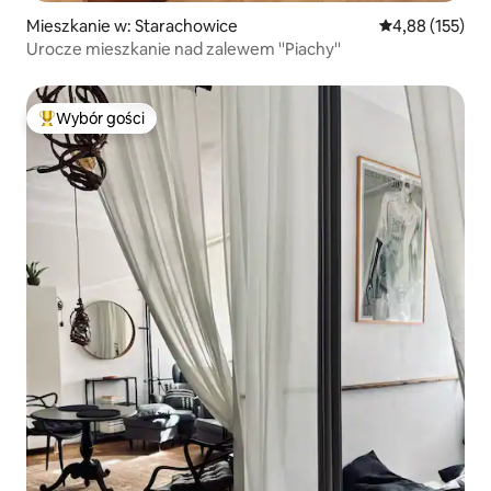
Mieszkanie w: Starachowice
Średnia ocena: 
4,88 (155)
Urocze mieszkanie nad zalewem ''Piachy''
Wybór gości
Najpopularniejsze z kategorii Wybór gości