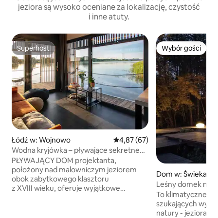
jeziora są wysoko oceniane za lokalizację, czystość
i inne atuty.
Superhost
Wybór gości
Superhost
Wybór gości
Łódź w: Wojnowo
Średnia ocena: 4,87 na 5, liczba
4,87 (67)
Wodna kryjówka – pływające sekretne
miejsce na Mazurach nr 1
PŁYWAJĄCY DOM projektanta,
położony nad malowniczym jeziorem
Dom w: Świekato
obok zabytkowego klasztoru
Leśny domek na
z XVIII wieku, oferuje wyjątkowe
To klimatyczne miej
połączenie nowoczesnego luksusu
szukających wytchni
i ponadczasowego spokoju. Duże
natury - jeziora ( 
panoramiczne okna otwierają się na