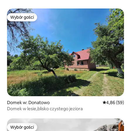
Wybór gości
Wybór gości
Domek w: Donatowo
Średnia ocena:
4,86 (59)
Domek w lesie,blisko czystego jeziora
Wybór gości
Wybór gości