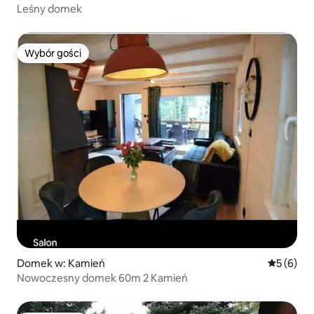
Leśny domek
Wybór gości
Wybór gości
Domek w: Kamień
Średnia oc
5 (6)
Nowoczesny domek 60m 2 Kamień