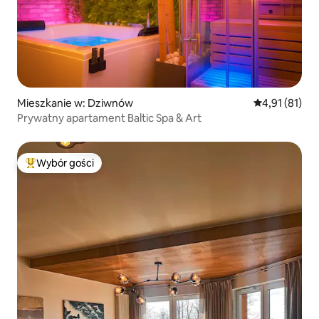
Mieszkanie w: Dziwnów
Średnia ocena:
4,91 (81)
Prywatny apartament Baltic Spa & Art
Wybór gości
Najpopularniejsze z kategorii Wybór gości