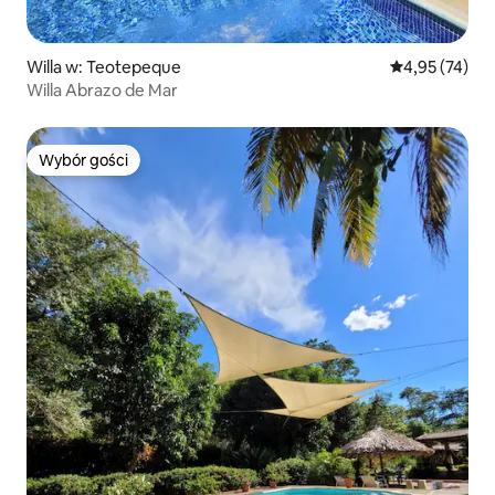
Willa w: Teotepeque
Średnia ocena:
4,95 (74)
Willa Abrazo de Mar
Wybór gości
Wybór gości