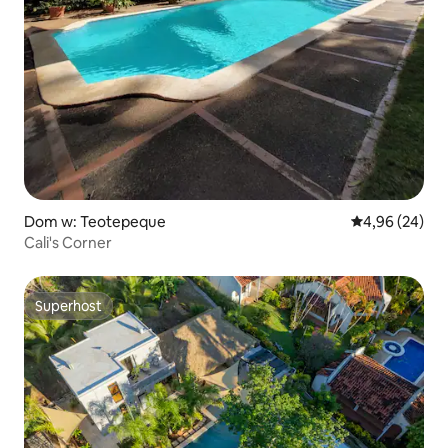
Dom w: Teotepeque
Średnia ocena:
4,96 (24)
Cali's Corner
Superhost
Superhost