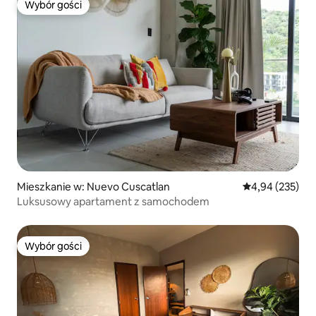
Wybór gości
Wybór gości
Mieszkanie w: Nuevo Cuscatlan
Średnia ocena: 
4,94 (235)
Luksusowy apartament z samochodem
Wybór gości
Wybór gości