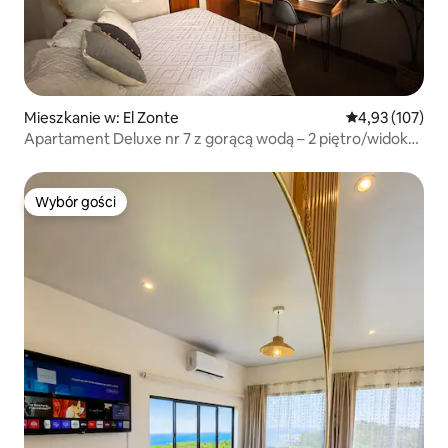
Mieszkanie w: El Zonte
Średnia ocena: 
4,93 (107)
Apartament Deluxe nr 7 z gorącą wodą – 2 piętro/widok
na morze
Wybór gości
Wybór gości