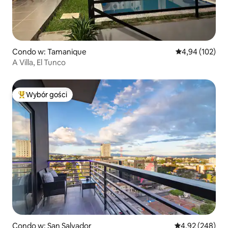
Condo w: Tamanique
Średnia ocena: 
4,94 (102)
A Villa, El Tunco
Wybór gości
Najpopularniejsze z kategorii Wybór gości
Condo w: San Salvador
Średnia ocena: 
4,92 (248)