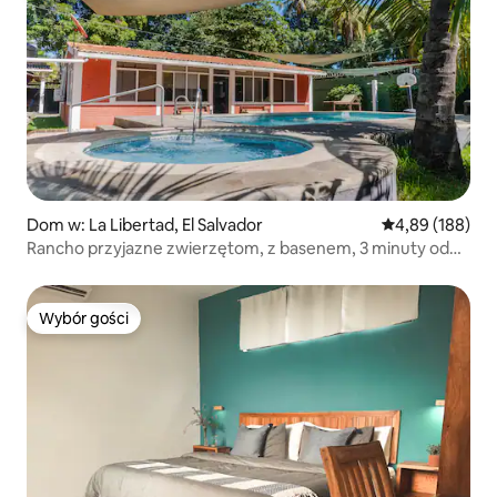
Dom w: La Libertad, El Salvador
Średnia ocena: 
4,89 (188)
Rancho przyjazne zwierzętom, z basenem, 3 minuty od
morza
Wybór gości
Wybór gości