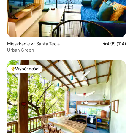
Mieszkanie w: Santa Tecla
Średnia ocena: 
4,99 (114)
Urban Green
Wybór gości
Najpopularniejsze z kategorii Wybór gości