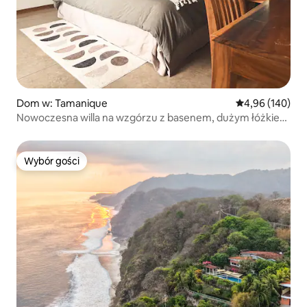
Dom w: Tamanique
Średnia ocena: 
4,96 (140)
Nowoczesna willa na wzgórzu z basenem, dużym łóżkiem
(king) i leżanką, dla 4 osób
Wybór gości
Wybór gości