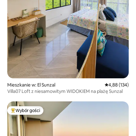
Mieszkanie w: El Sunzal
Średnia ocena: 
4,88 (134)
Villa07 Loft z niesamowitym WIDOKIEM na plażę Sunzal
Wybór gości
Najpopularniejsze z kategorii Wybór gości