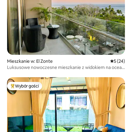
Mieszkanie w: El Zonte
Średnia oce
5 (24)
Luksusowe nowoczesne mieszkanie z widokiem na ocean
| surf city
Wybór gości
Najpopularniejsze z kategorii Wybór gości