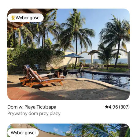
Wybór gości
Najpopularniejsze z kategorii Wybór gości
Dom w: Playa Ticuizapa
Średnia ocena: 
4,96 (307)
Prywatny dom przy plaży
Wybór gości
Wybór gości