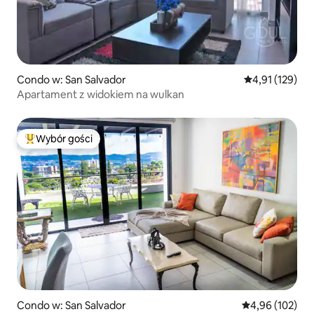
Condo w: San Salvador
Średnia ocena: 
4,91 (129)
Apartament z widokiem na wulkan
Wybór gości
Najpopularniejsze z kategorii Wybór gości
Condo w: San Salvador
Średnia ocena: 
4,96 (102)