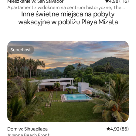
Mieszkanie w: San Salvador
Średnia ocena: 
4,98 (116)
Apartament z widoknem na centrum historyczne, The
Inne świetne miejsca na pobyty
Flats
wakacyjne w pobliżu Playa Mizata
Superhost
Superhost
Dom w: Sihuapilapa
Średnia ocena:
4,92 (86)
Ayanna Beach Front