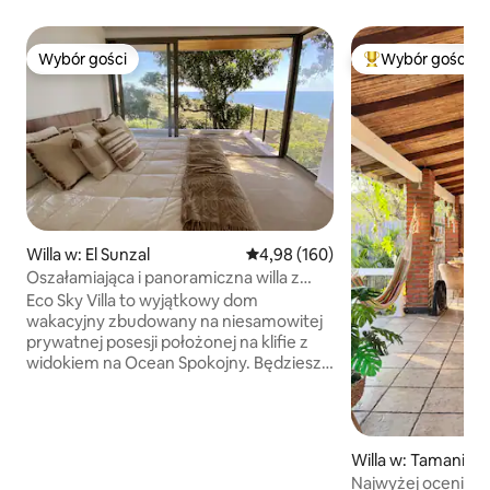
Wybór gości
Wybór gości
Wybór gości
Najpopularniejsze
Willa w: El Sunzal
Średnia ocena: 4,98 na 5, liczba 
4,98 (160)
Oszałamiająca i panoramiczna willa z
widokiem na ocean
Eco Sky Villa to wyjątkowy dom
wakacyjny zbudowany na niesamowitej
prywatnej posesji położonej na klifie z
widokiem na Ocean Spokojny. Będziesz
cieszyć się chłodniejszymi bryzami na
szczycie wzgórza na szerokim
pływającym tarasie pod dużymi
drzewami, zrelaksujesz się na własnym
Willa w: Tamaniqu
prywatnym basenie, będąc
Najwyżej oceniana w
jednocześnie zaledwie 3 minuty jazdy od