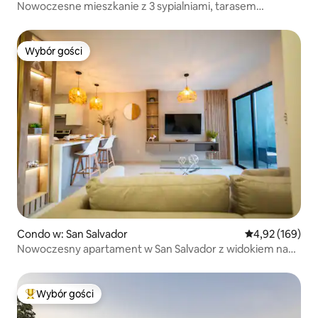
Nowoczesne mieszkanie z 3 sypialniami, tarasem
i widokiem na miasto | Szybkie Wi-Fi
Wybór gości
Wybór gości
Condo w: San Salvador
Średnia ocena: 
4,92 (169)
Nowoczesny apartament w San Salvador z widokiem na
miasto.
Wybór gości
Najpopularniejsze z kategorii Wybór gości