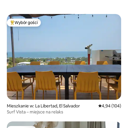
Wybór gości
Najpopularniejsze z kategorii Wybór gości
Mieszkanie w: La Libertad, El Salvador
Średnia ocena: 
4,94 (104)
Surf Vista – miejsce na relaks