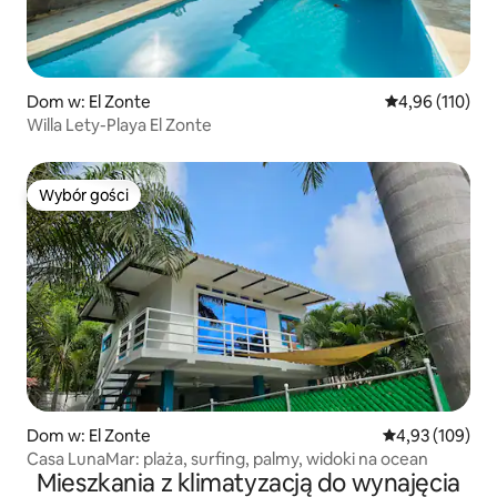
Dom w: El Zonte
Średnia ocena: 
4,96 (110)
Willa Lety-Playa El Zonte
Wybór gości
Wybór gości
Dom w: El Zonte
Średnia ocena: 
4,93 (109)
Casa LunaMar: plaża, surfing, palmy, widoki na ocean
Mieszkania z klimatyzacją do wynajęcia