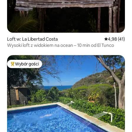
Loft w: La Libertad Costa
Średnia ocena:
4,98 (41)
Wysoki loft z widokiem na ocean – 10 min od El Tunco
Wybór gości
Najpopularniejsze z kategorii Wybór gości