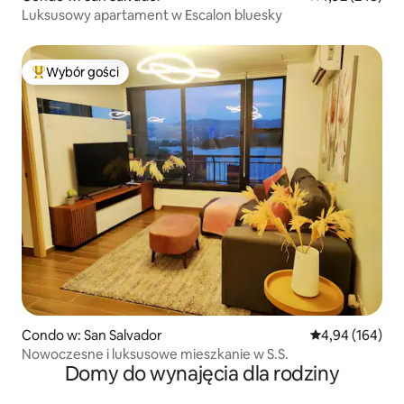
Luksusowy apartament w Escalon bluesky
Wybór gości
Najpopularniejsze z kategorii Wybór gości
Condo w: San Salvador
Średnia ocena: 
4,94 (164)
Nowoczesne i luksusowe mieszkanie w S.S.
Domy do wynajęcia dla rodziny