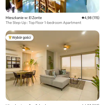
Mieszkanie w: El Zonte
Średnia ocena: 
4,98 (115)
The Step-Up : Top Floor 1-bedroom Apartment
Wybór gości
Najpopularniejsze z kategorii Wybór gości