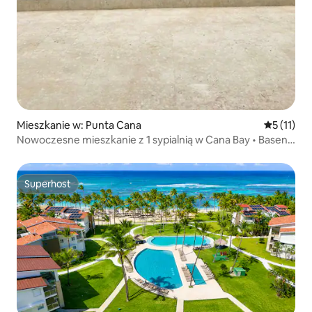
Mieszkanie w: Punta Cana
Średnia oc
5 (11)
Nowoczesne mieszkanie z 1 sypialnią w Cana Bay • Basen •
W pobliżu Hard Rocka
Superhost
Superhost