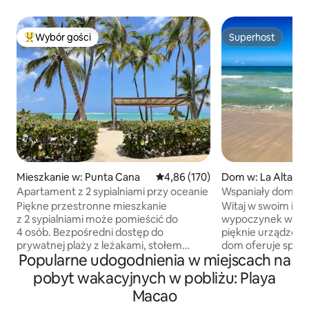
Wybór gości
Superhost
Najpopularniejsze z kategorii Wybór gości
Superhost
Mieszkanie w: Punta Cana
Średnia ocena: 4,86 na 5, liczba 
4,86 (170)
Dom w: La Altagra
Apartament z 2 sypialniami przy oceanie
Wspaniały dom w p
plaży Macao
Piękne przestronne mieszkanie
Witaj w swoim ide
z 2 sypialniami może pomieścić do
wypoczynek w Mak
4 osób. Bezpośredni dostęp do
pięknie urządzon
prywatnej plaży z leżakami, stołem
dom oferuje spok
Popularne udogodnienia w miejscach na
i ławkami. Położony na 4. piętrze (bez
zaledwie 6 minut 
windy). 2 sypialnie mają własne tarasy z
oszałamiających 
pobyt wakacyjnych w pobliżu: Playa
widokiem na ocean: łóżko king size i
3 przytulne sypialni
Macao
łóżko queen size, telewizor smart w
sprawiają, że jest 