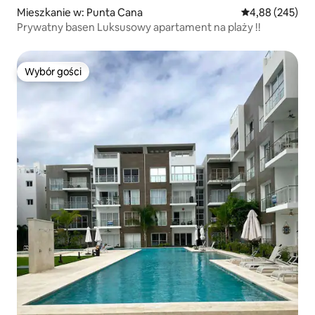
Mieszkanie w: Punta Cana
Średnia ocena: 
4,88 (245)
Prywatny basen Luksusowy apartament na plaży !!
Wybór gości
Wybór gości