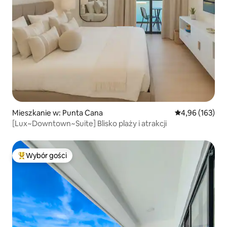
Mieszkanie w: Punta Cana
Średnia ocena: 
4,96 (163)
[Lux~Downtown~Suite] Blisko plaży i atrakcji
Wybór gości
Najpopularniejsze z kategorii Wybór gości