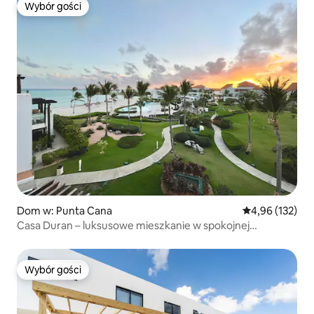
Wybór gości
Wybór gości
Dom w: Punta Cana
Średnia ocena: 
4,96 (132)
Casa Duran – luksusowe mieszkanie w spokojnej
nadmorskiej okolicy w Cap Cana!
Wybór gości
Wybór gości