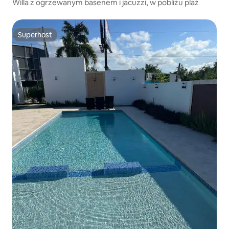
Willa z ogrzewanym basenem i jacuzzi, w pobliżu plaż
Superhost
Superhost