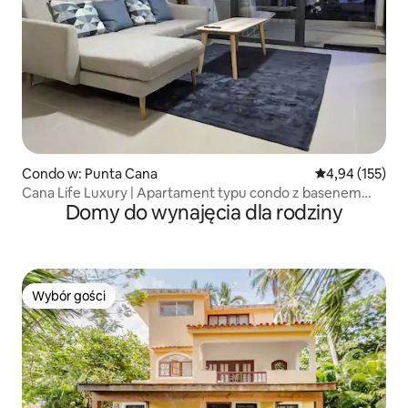
Condo w: Punta Cana
Średnia ocena: 
4,94 (155)
Cana Life Luxury | Apartament typu condo z basenem
Domy do wynajęcia dla rodziny
w pobliżu plaży
Wybór gości
Wybór gości