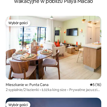
wakacyjne w pobliżu Playa Macao
Wybór gości
Wybór gości
Mieszkanie w: Punta Cana
Średnia oce
5 (16)
2 sypialnie/2 łazienki • Łóżka king size • Prywatne jacuzzi
i basen przy plaży
Wybór gości
Wybór gości