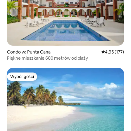
Condo w: Punta Cana
Średnia ocena: 
4,95 (177)
Piękne mieszkanie 600 metrów od plaży
Wybór gości
Wybór gości