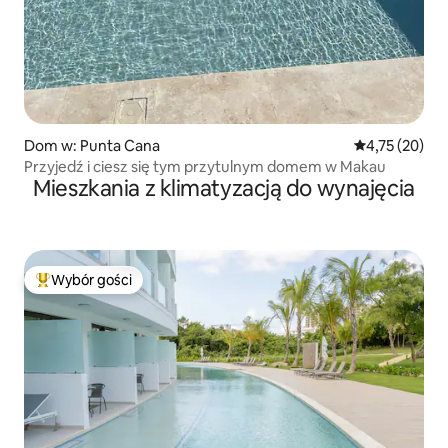
Dom w: Punta Cana
Średnia ocena:
4,75 (20)
Przyjedź i ciesz się tym przytulnym domem w Makau
Mieszkania z klimatyzacją do wynajęcia
Wybór gości
Najpopularniejsze z kategorii Wybór gości