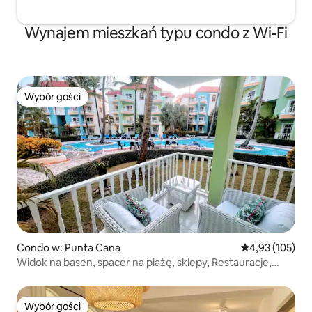
Wynajem mieszkań typu condo z Wi-Fi
Wybór gości
Wybór gości
Condo w: Punta Cana
Średnia ocena: 
4,93 (105)
Widok na basen, spacer na plażę, sklepy, Restauracje,
Szybkie Wi-Fi
Wybór gości