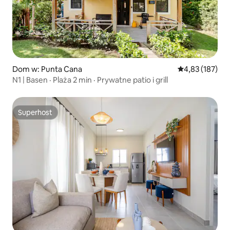
Dom w: Punta Cana
Średnia ocena: 
4,83 (187)
N1 | Basen · Plaża 2 min · Prywatne patio i grill
Superhost
Superhost