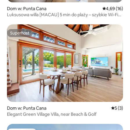
Dom w: Punta Cana
Średnia ocena:
4,69 (16)
Luksusowa willa [MACAU] 5 min do plaży – szybkie Wi-Fi
i basen
Superhost
Superhost
Dom w: Punta Cana
Średnia oc
5 (3)
Elegant Green Village Villa, near Beach & Golf