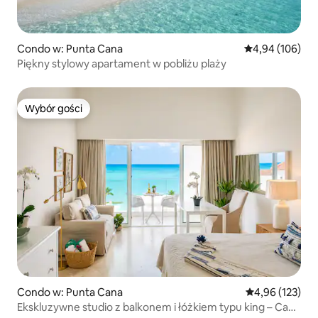
Condo w: Punta Cana
Średnia ocena: 
4,94 (106)
Piękny stylowy apartament w pobliżu plaży
Wybór gości
Wybór gości
Condo w: Punta Cana
Średnia ocena: 
4,96 (123)
Ekskluzywne studio z balkonem i łóżkiem typu king – Cap