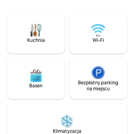
każdej sypialni, 2 łazienki, sejf, bezpłatne
grup szukających relaks
Wi-Fi i bezpłatne miejsce parkingowe.
zewnątrz do prywa
Kuchnia ma małe urządzenia
idealnie położone
elektryczne i podstawowe wyposażenie
tarasu, na który
kuchni. Dla Twojej wygody: bezpłatne
spokoju. W obiekci
ręczniki plażowe, szampon i mydło do
wygodna pralka i suszarka
ciała. Energia elektryczna jest wliczona w
kuchnia
Kuchnia
Wi-Fi
cenę.
Bezpłatny parking
Basen
na miejscu
Klimatyzacja