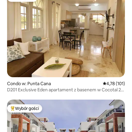
Wybór gości
Condo w: Punta Cana
Średnia ocena: 
4,78 (101)
D201 Exclusive Eden apartament z basenem w Cocotal 2
sypialnie
Wybór gości
Najpopularniejsze z kategorii Wybór gości