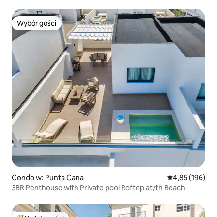
Cana
Wybór gości
Wybór gości
Condo w: Punta Cana
Średnia ocena: 
4,85 (196)
3BR Penthouse with Private pool Roftop at/th Beach