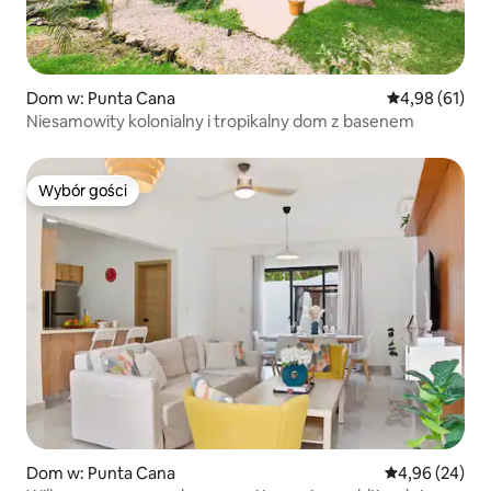
Dom w: Punta Cana
Średnia ocena:
4,98 (61)
Niesamowity kolonialny i tropikalny dom z basenem
Wybór gości
Wybór gości
Dom w: Punta Cana
Średnia ocena:
4,96 (24)