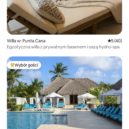
Willa w: Punta Cana
Średnia oce
5 (40)
Egzotyczna willa z prywatnym basenem i oazą hydro-spa
Wybór gości
Najpopularniejsze z kategorii Wybór gości