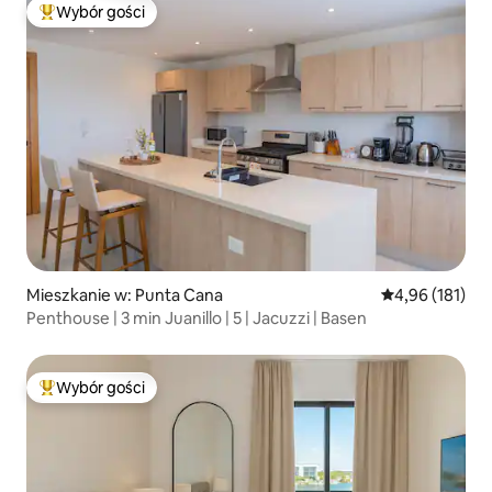
Wybór gości
Najpopularniejsze z kategorii Wybór gości
Mieszkanie w: Punta Cana
Średnia ocena: 
4,96 (181)
Penthouse | 3 min Juanillo | 5 | Jacuzzi | Basen
Wybór gości
Najpopularniejsze z kategorii Wybór gości