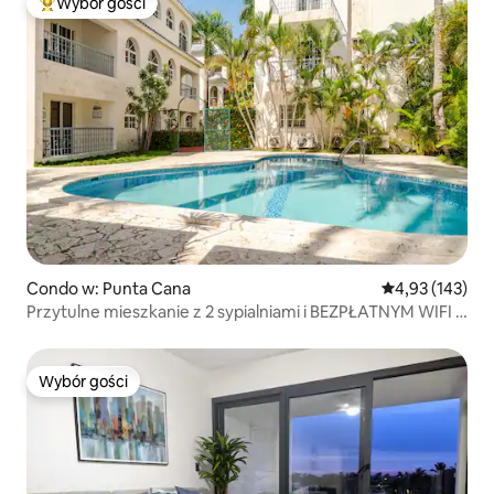
Wybór gości
Najpopularniejsze z kategorii Wybór gości
Condo w: Punta Cana
Średnia ocena: 
4,93 (143)
Przytulne mieszkanie z 2 sypialniami i BEZPŁATNYM WIFI i
basenem
Wybór gości
Wybór gości