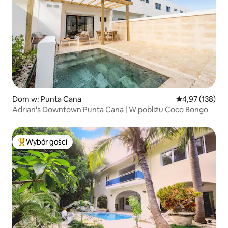
Dom w: Punta Cana
Średnia ocena: 
4,97 (138)
Adrian's Downtown Punta Cana | W pobliżu Coco Bongo
Wybór gości
Najpopularniejsze z kategorii Wybór gości