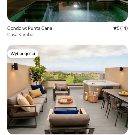
Condo w: Punta Cana
Średnia oce
5 (14)
Casa Kambo
Wybór gości
Wybór gości