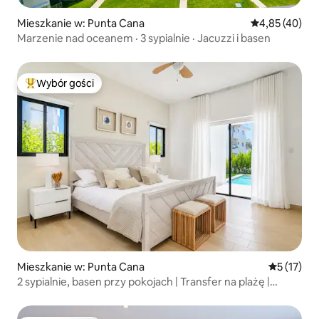
Mieszkanie w: Punta Cana
Średnia ocena:
4,85 (40)
Marzenie nad oceanem · 3 sypialnie · Jacuzzi i basen
Wybór gości
Najpopularniejsze z kategorii Wybór gości
Mieszkanie w: Punta Cana
Średnia oce
5 (17)
2 sypialnie, basen przy pokojach | Transfer na plażę |
Szybkie Wi-Fi