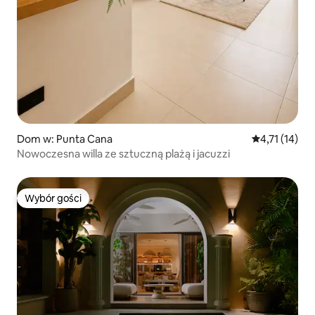
Dom w: Punta Cana
Średnia ocena:
4,71 (14)
Nowoczesna willa ze sztuczną plażą i jacuzzi
Wybór gości
Wybór gości