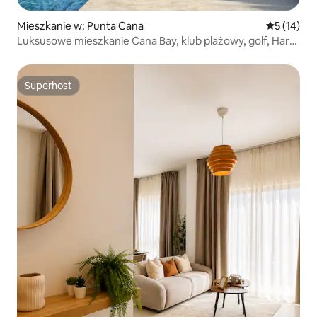
Mieszkanie w: Punta Cana
Średnia oce
5 (14)
Luksusowe mieszkanie Cana Bay, klub plażowy, golf, Hard
Rock
Superhost
Superhost