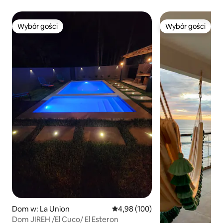
Wybór gości
Wybór gości
Wybór gości
Wybór gości
Dom w: La Union
Średnia ocena: 4,98 na 5, liczba 
4,98 (100)
Dom JIREH /El Cuco/ El Esteron