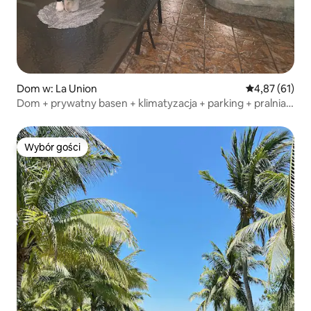
Dom w: La Union
Średnia ocena:
4,87 (61)
Dom + prywatny basen + klimatyzacja + parking + pralnia
@ElSalvado
Wybór gości
Wybór gości