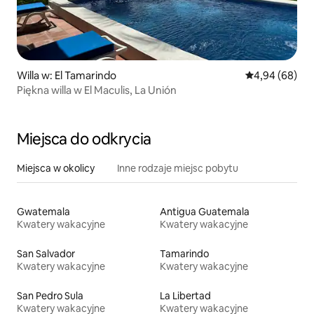
Willa w: El Tamarindo
Średnia ocena:
4,94 (68)
Piękna willa w El Maculis, La Unión
Miejsca do odkrycia
Miejsca w okolicy
Inne rodzaje miejsc pobytu
Gwatemala
Antigua Guatemala
Kwatery wakacyjne
Kwatery wakacyjne
San Salvador
Tamarindo
Kwatery wakacyjne
Kwatery wakacyjne
San Pedro Sula
La Libertad
Kwatery wakacyjne
Kwatery wakacyjne