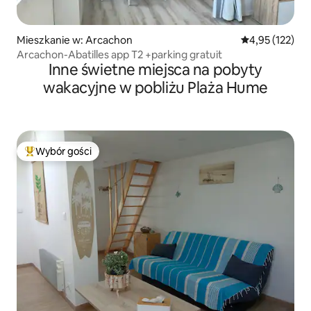
Mieszkanie w: Arcachon
Średnia ocena: 
4,95 (122)
Arcachon-Abatilles app T2 +parking gratuit
Inne świetne miejsca na pobyty
wakacyjne w pobliżu Plaża Hume
Wybór gości
Najpopularniejsze z kategorii Wybór gości