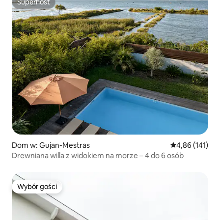
Superhost
Superhost
Dom w: Gujan-Mestras
Średnia ocena: 
4,86 (141)
Drewniana willa z widokiem na morze – 4 do 6 osób
Wybór gości
Wybór gości