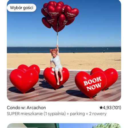
Wybór gości
Wybór gości
Condo w: Arcachon
Średnia ocena: 
4,93 (101)
SUPER mieszkanie (1 sypialnia) + parking + 2 rowery