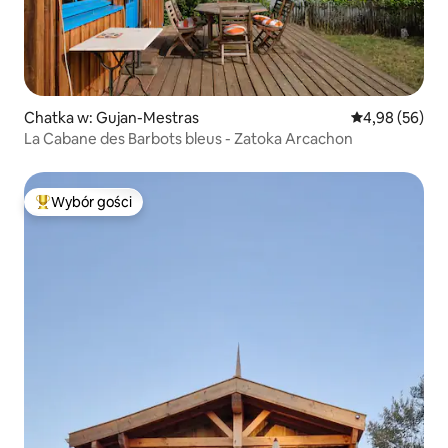
Chatka w: Gujan-Mestras
Średnia ocena:
4,98 (56)
La Cabane des Barbots bleus - Zatoka Arcachon
Wybór gości
Najpopularniejsze z kategorii Wybór gości