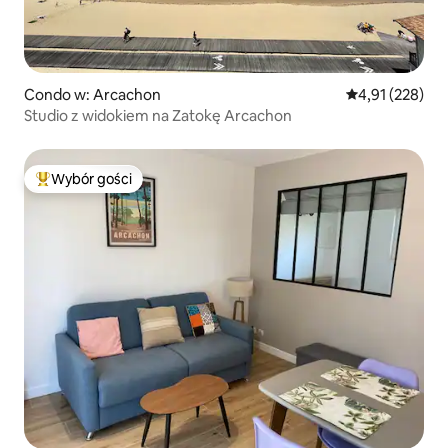
Condo w: Arcachon
Średnia ocena: 
4,91 (228)
Studio z widokiem na Zatokę Arcachon
Wybór gości
Najpopularniejsze z kategorii Wybór gości