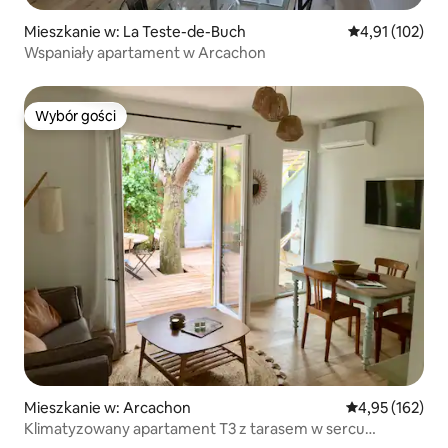
Mieszkanie w: La Teste-de-Buch
Średnia ocena: 
4,91 (102)
Wspaniały apartament w Arcachon
Wybór gości
Wybór gości
Mieszkanie w: Arcachon
Średnia ocena: 
4,95 (162)
Klimatyzowany apartament T3 z tarasem w sercu
Abatilles