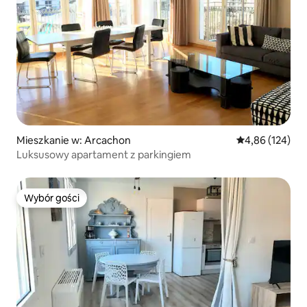
Mieszkanie w: Arcachon
Średnia ocena: 
4,86 (124)
Luksusowy apartament z parkingiem
Wybór gości
Wybór gości