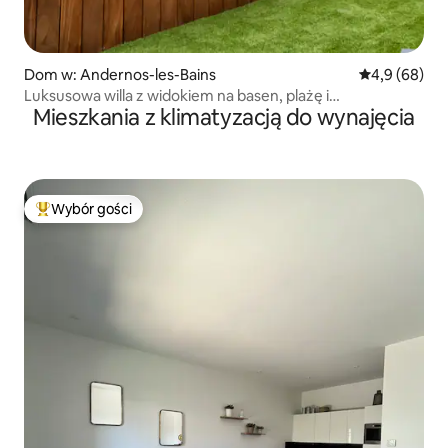
Dom w: Andernos-les-Bains
Średnia ocena
4,9 (68)
Luksusowa willa z widokiem na basen, plażę i
Mieszkania z klimatyzacją do wynajęcia
podgrzewany basen
Wybór gości
Najpopularniejsze z kategorii Wybór gości