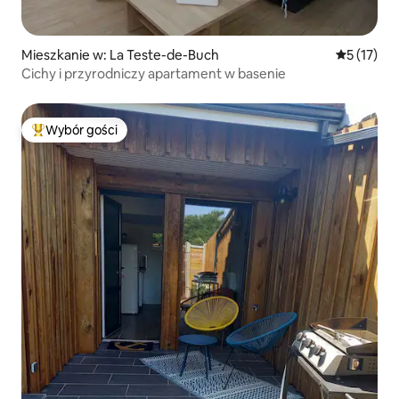
Mieszkanie w: La Teste-de-Buch
Średnia oce
5 (17)
Cichy i przyrodniczy apartament w basenie
Wybór gości
Najpopularniejsze z kategorii Wybór gości