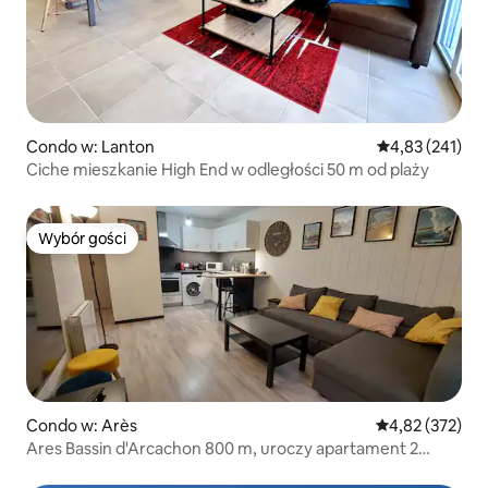
Condo w: Lanton
Średnia ocena: 
4,83 (241)
Ciche mieszkanie High End w odległości 50 m od plaży
Wybór gości
Wybór gości
Condo w: Arès
Średnia ocena: 
4,82 (372)
Ares Bassin d'Arcachon 800 m, uroczy apartament 2
pokoje + ogród