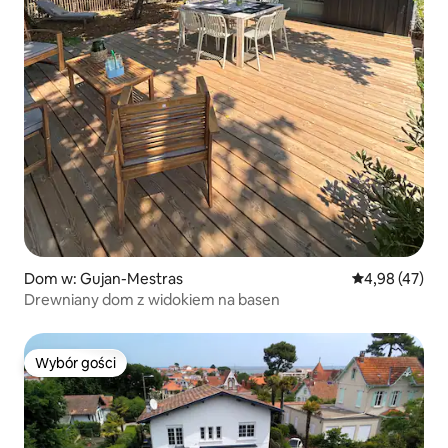
Dom w: Gujan-Mestras
Średnia ocena:
4,98 (47)
Drewniany dom z widokiem na basen
Wybór gości
Wybór gości