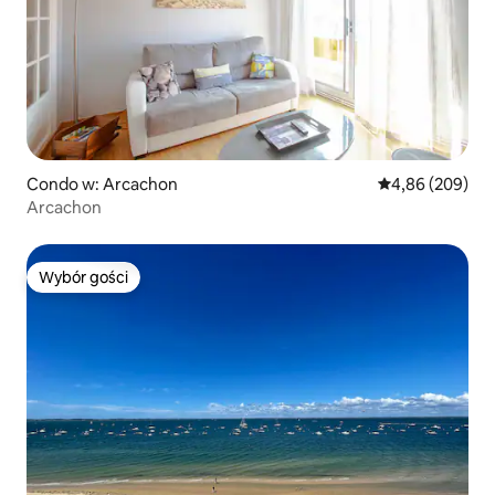
Condo w: Arcachon
Średnia ocena: 4
4,86 (209)
Arcachon
Wybór gości
Wybór gości