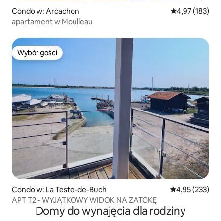
Condo w: Arcachon
Średnia ocena: 
4,97 (183)
apartament w Moulleau
Wybór gości
Wybór gości
Condo w: La Teste-de-Buch
Średnia ocena: 
4,95 (233)
APT T2 - WYJĄTKOWY WIDOK NA ZATOKĘ
Domy do wynajęcia dla rodziny