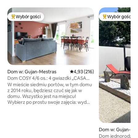
Wybór gości
Wybór gości
Najpopularniejsze z kategorii Wybór gości
Najpopularniejsze
Dom w: Gujan-Mestras
Średnia ocena: 4,93 na 5, liczba 
4,93 (216)
Dom COSY 4/6 os.: 4 gwiazdki „CASA
JANE”
W mieście siedmiu portów, w tym domu
z 2014 roku, będziesz czuć się jak w
domu. Wszystko jest na miejscu!
Wybierz po prostu swoje zajęcia: wydma
Pilat, plaża, surfing, kite surfing, kajaki,
łódź na basenie Arcachon, golf, jazda
konna, łucznictwo, jazda na rowerze,
karting, paintball, parki rozrywki dla
Dom w: Gujan-Me
najmłodszych, aqualand, kręgle...
Dom jednorodzinny
Jezioro Sanguinet lub Cazaux,