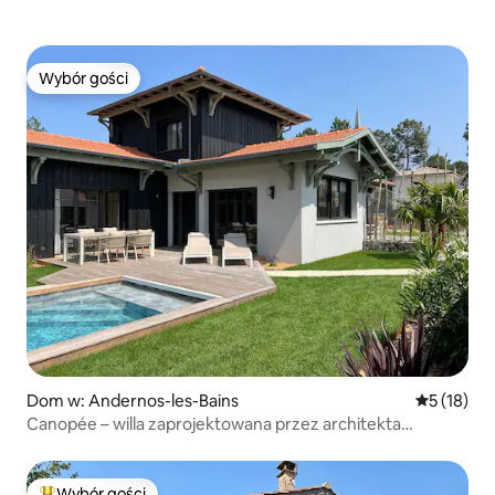
Wybór gości
Wybór gości
Dom w: Andernos-les-Bains
Średnia oce
5 (18)
Canopée – willa zaprojektowana przez architekta
z prywatnym basenem
Wybór gości