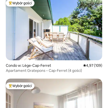
Wybór gości
Najpopularniejsze z kategorii Wybór gości
Condo w: Lège-Cap-Ferret
Średnia ocena: 
4,97 (109)
Apartament Gratepons – Cap-Ferret (4 gości)
Wybór gości
Najpopularniejsze z kategorii Wybór gości