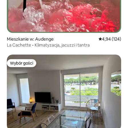
Mieszkanie w: Audenge
Średnia ocena: 
4,94 (124)
La Cachette • Klimatyzacja, jacuzzi i tantra
Wybór gości
Wybór gości