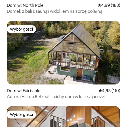
Dom w: North Pole
Średnia ocena: 
4,99 (183)
Domek z bali z sauną i widokiem na zorzę polarną
Wybór gości
Wybór gości
Dom w: Fairbanks
Średnia ocena: 
4,95 (110)
Aurora Hilltop Retreat – cichy dom w lesie z jacuzzi
Wybór gości
Wybór gości