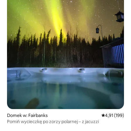
Domek w: Fairbanks
Średnia ocena: 
4,91 (199)
Pomiń wycieczkę po zorzy polarnej – z jacuzzi