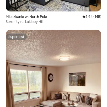
Mieszkanie w: North Pole
Średnia ocena: 
4,94 (145)
Serenity na Lakloey Hill
Superhost
Superhost