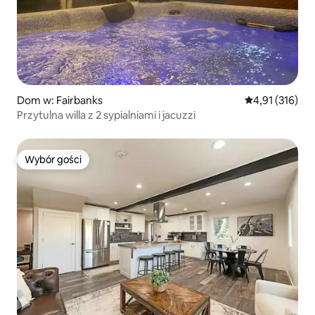
Dom w: Fairbanks
Średnia ocena: 
4,91 (316)
Przytulna willa z 2 sypialniami i jacuzzi
Wybór gości
Wybór gości