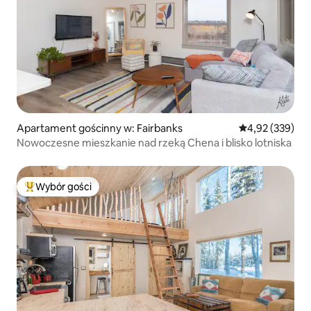
Apartament gościnny w: Fairbanks
Średnia ocena: 
4,92 (339)
Nowoczesne mieszkanie nad rzeką Chena i blisko lotniska
Wybór gości
Najpopularniejsze z kategorii Wybór gości