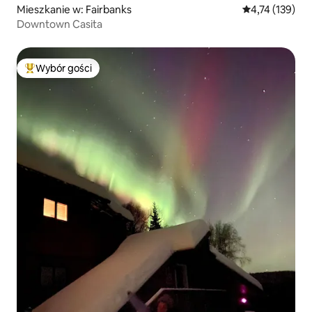
Mieszkanie w: Fairbanks
Średnia ocena: 
4,74 (139)
Downtown Casita
Wybór gości
Najpopularniejsze z kategorii Wybór gości