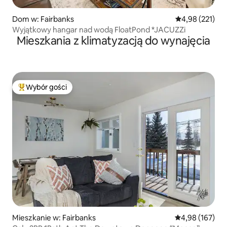
Dom w: Fairbanks
Średnia ocena: 
4,98 (221)
Wyjątkowy hangar nad wodą FloatPond *JACUZZi
Mieszkania z klimatyzacją do wynajęcia
Wybór gości
Najpopularniejsze z kategorii Wybór gości
Mieszkanie w: Fairbanks
Średnia ocena: 
4,98 (167)