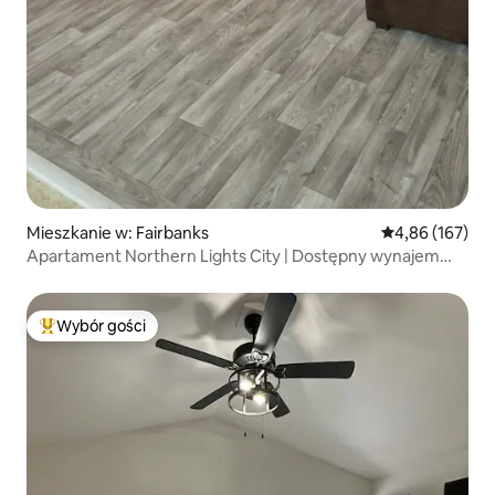
Mieszkanie w: Fairbanks
Średnia ocena: 
4,86 (167)
Apartament Northern Lights City | Dostępny wynajem
AWD
Wybór gości
Najpopularniejsze z kategorii Wybór gości