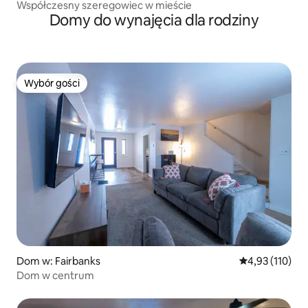
Współczesny szeregowiec w mieście
Domy do wynajęcia dla rodziny
Wybór gości
Wybór gości
Dom w: Fairbanks
Średnia ocena: 
4,93 (110)
Dom w centrum