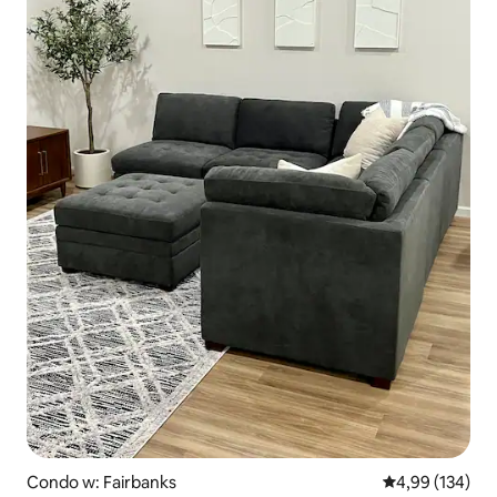
Condo w: Fairbanks
Średnia ocena: 
4,99 (134)