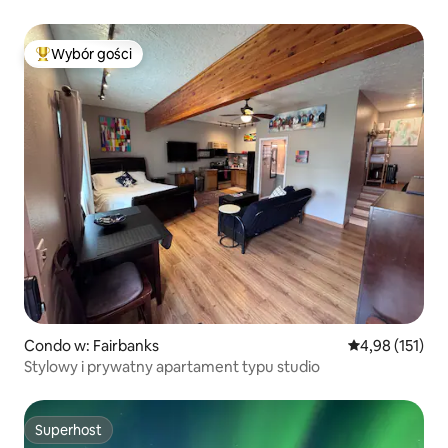
Wybór gości
Najpopularniejsze z kategorii Wybór gości
Condo w: Fairbanks
Średnia ocena: 
4,98 (151)
Stylowy i prywatny apartament typu studio
Superhost
Superhost