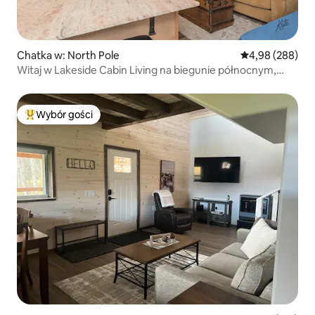
Chatka w: North Pole
Średnia ocena: 4
4,98 (288)
Witaj w Lakeside Cabin Living na biegunie północnym,
Alaska
Wybór gości
Najpopularniejsze z kategorii Wybór gości