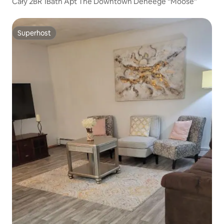
Cały 2BR 1Bath Apt The Downtown Deneege “Moose”
Superhost
Superhost