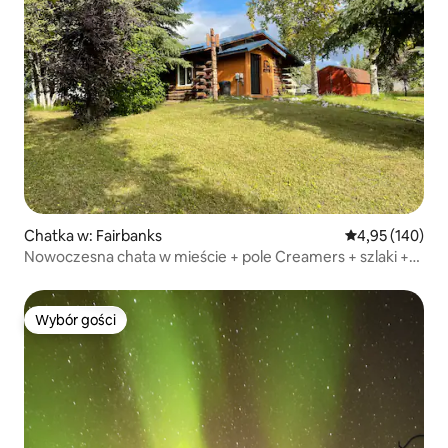
Chatka w: Fairbanks
Średnia ocena: 
4,95 (140)
Nowoczesna chata w mieście + pole Creamers + szlaki +
palenisko
Wybór gości
Wybór gości