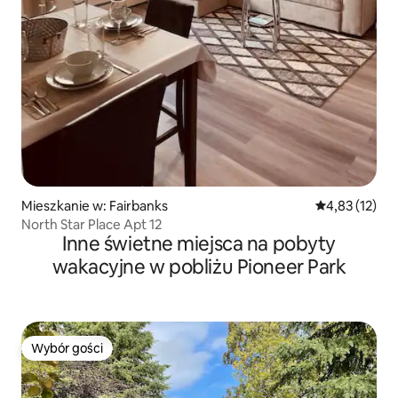
Mieszkanie w: Fairbanks
Średnia ocena:
4,83 (12)
North Star Place Apt 12
Inne świetne miejsca na pobyty
wakacyjne w pobliżu Pioneer Park
Wybór gości
Wybór gości