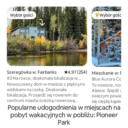
Wybór gości
Wybór gości
Wybór gości
Najpopularniejsze
Szeregówka w: Fairbanks
Średnia ocena: 4,97 na 5, liczba 
4,97 (254)
Mieszkanie w: Fai
#3 Na rzece, doskonała lokalizacja w
Blue Aurora Com
mieście, prywatny szef kuchni
Nowoczesny dom w mieście z pięknymi
z hydromasażem, 
To nowsze, nowoc
widokami na rzekę. Doskonała
Alasce. Spędź wspaniały dzień na
lokalizacja. Przejedź się rowerem do
świeżym powietrzu
centrum miasta ścieżką rowerową
się ciepłą kąpielą
wzdłuż rzeki. Triplex jest wyposażony w
Popularne udogodnienia w miejscach na
z hydromasażem i
4 rowery do wspólnego użytku. Krótki
wyłożonym spers
pobyt wakacyjnych w pobliżu: Pioneer
spacer do browaru Hoo Doo, Pioneer
płytkami. Zupełnie nowa kanapa
Park
Park i Carlson Center. Ponad 5 minut
z podnóżkiem i k
jazdy do UAF, lotniska, centrum miasta i