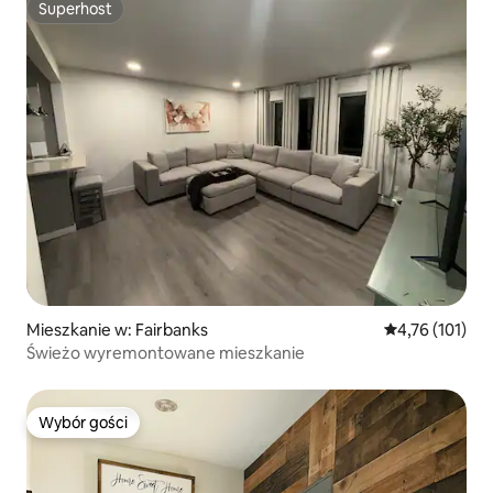
Superhost
Superhost
Mieszkanie w: Fairbanks
Średnia ocena: 
4,76 (101)
Świeżo wyremontowane mieszkanie
Wybór gości
Wybór gości