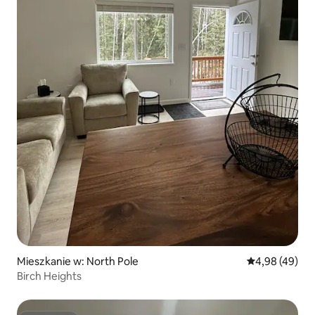
Mieszkanie w: North Pole
Średnia ocena:
4,98 (49)
Birch Heights