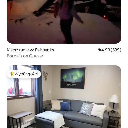
Mieszkanie w: Fairbanks
Średnia ocena: 
4,93 (399)
Borealis on Quasar
Wybór gości
Najpopularniejsze z kategorii Wybór gości