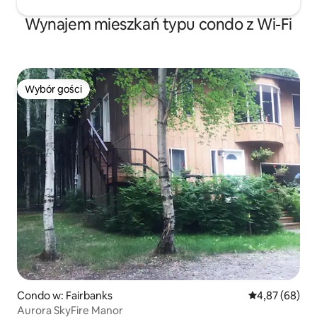
Wynajem mieszkań typu condo z Wi-Fi
Wybór gości
Wybór gości
Condo w: Fairbanks
Średnia ocena:
4,87 (68)
Aurora SkyFire Manor