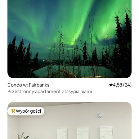
Condo w: Fairbanks
Średnia ocena:
4,58 (24)
Przestronny apartament z 2 sypialniami
Wybór gości
Najpopularniejsze z kategorii Wybór gości