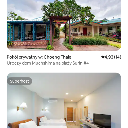
Pokój prywatny w: Choeng Thale
Średnia ocena:
4,93 (14)
Uroczy dom Muchshima na plaży Surin #4
Superhost
Superhost