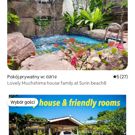
Pokój prywatny w: ถลาง
Średnia oce
5 (27)
Lovely Muchshima house family at Surin beach8
Wybór gości
Wybór gości