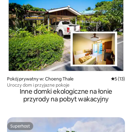
Pokój prywatny w: Choeng Thale
Średnia oce
5 (13)
Uroczy dom i przyjazne pokoje
Inne domki ekologiczne na łonie
przyrody na pobyt wakacyjny
Superhost
Superhost