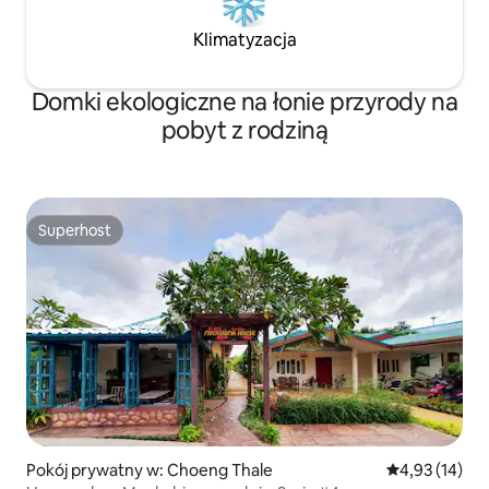
Klimatyzacja
Domki ekologiczne na łonie przyrody na
pobyt z rodziną
Superhost
Superhost
Pokój prywatny w: Choeng Thale
Średnia ocena:
4,93 (14)