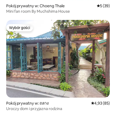
Pokój prywatny w: Choeng Thale
Średnia oce
5 (39)
Mini fan room By Muchshima House
Wybór gości
Wybór gości
Pokój prywatny w: ถลาง
Średnia ocena:
4,93 (85)
Uroczy dom i przyjazna rodzina