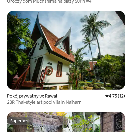
Uroczy dom Muchshima na plaży Surin #4
Pokój prywatny w: Rawai
Średnia ocena:
4,75 (12)
2BR Thai-style art pool villa in Naiharn
Superhost
Superhost