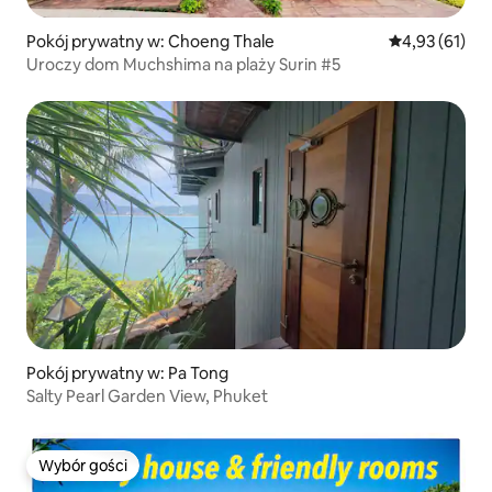
Pokój prywatny w: Choeng Thale
Średnia ocena:
4,93 (61)
Uroczy dom Muchshima na plaży Surin #5
Pokój prywatny w: Pa Tong
Salty Pearl Garden View, Phuket
Wybór gości
Wybór gości