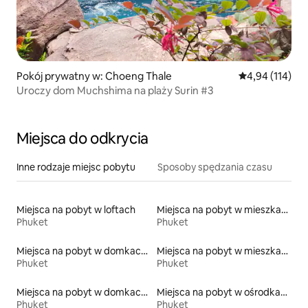
Pokój prywatny w: Choeng Thale
Średnia ocena: 
4,94 (114)
Uroczy dom Muchshima na plaży Surin #3
Miejsca do odkrycia
Inne rodzaje miejsc pobytu
Sposoby spędzania czasu
Miejsca na pobyt w loftach
Miejsca na pobyt w mieszkaniach
Phuket
Phuket
Miejsca na pobyt w domkach gościnnych
Miejsca na pobyt w mieszkaniach typu condo
Phuket
Phuket
Miejsca na pobyt w domkach parterowych
Miejsca na pobyt w ośrodkach wypoczynkowych
Phuket
Phuket