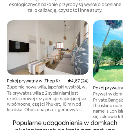
ekologicznych na łonie przyrody są wysoko oceniane
za lokalizację, czystość i inne atuty.
Pokój prywatny w: Thep Kras
Średnia ocena: 4,67 na 5, liczba
4,67 (24)
atti
Zupełnie nowa willa, japoński wystrój, w
Pokój prywatny w:
pobliżu Blue Canyon
Ta prywatna willa z 2 sypialniami jest
Prywatny domek p
częścią nowej rezydencji znajdującej się
Phuket On The Be
Private Bangalow w
w północnej części Phuket, 10 min od
the island near ko
lotniska. Otoczona przez gumowy las
name 's Lon Islan
willa położona jest w spokojnym i
się zaledwie kilka
spokojnym otoczeniu, ale w pobliżu
Popularne udogodnienia w domkach
białej piaszczyste
znajduje się kilka atrakcji, takich jak
czystej wody. Ośr