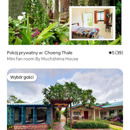
Pokój prywatny w: Choeng Thale
Średnia oce
5 (39)
Mini fan room By Muchshima House
Wybór gości
Wybór gości