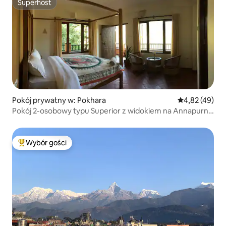
Superhost
Superhost
Pokój prywatny w: Pokhara
Średnia ocena:
4,82 (49)
Pokój 2-osobowy typu Superior z widokiem na Annapurna
I i wioskę Sunrise
Wybór gości
Najpopularniejsze z kategorii Wybór gości