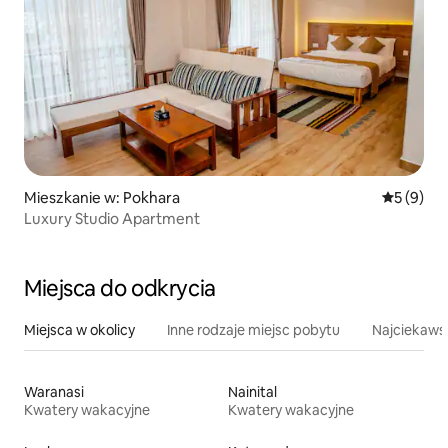
Mieszkanie w: Pokhara
Średnia oc
5 (9)
Luxury Studio Apartment
Miejsca do odkrycia
Miejsca w okolicy
Inne rodzaje miejsc pobytu
Najciekawsz
Waranasi
Nainital
Kwatery wakacyjne
Kwatery wakacyjne