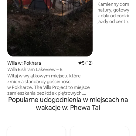
Kamienny dom poł
natury, gotowy, 
z dala od codzienn
jazdy od centrum,
i z dala od hałasu
teren, głos ptaków
jezioro z balkonu 
jest bardziej udu
powierzchnia jest 
odpowiednia zarów
chcą się zrelaksowa
Willa w: Pokhara
Średnia ocena: 5 na 5, liczba
5 (12)
tych, którzy chcą
Willa Bishram Lakeview – B
dla siebie, do jogi
Witaj w wyjątkowym miejscu, które
dotrzeć pieszo nad
zmienia standardy gościnności
30 minut, a do mi
w Pokharze. The Villa Project to miejsce
Sarangkot w ciągu
zamieszkania bez łóżek piętrowych,
Popularne udogodnienia w miejscach na
stworzone dla tych, którzy cenią sobie
prywatność i przestrzeń. Każda
wakacje w: Phewa Tal
prywatna willa ma przemyślany układ:
standardową, chłodzoną wentylatorem
sypialnię z dwoma pojedynczymi
łóżkami oraz w pełni klimatyzowany loft
na najwyższym piętrze z trzema