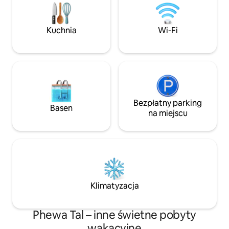
tradycyjnymi futonami, który może
wygodnie pomieścić do pięciu gości.
Pamiętaj, że chociaż otwarta kuchnia nie
Kuchnia
Wi-Fi
jest dostępna, możesz delektować się
pysznymi posiłkami w naszej restauracji
na miejscu.
Bezpłatny parking
Basen
na miejscu
Klimatyzacja
Phewa Tal – inne świetne pobyty
wakacyjne