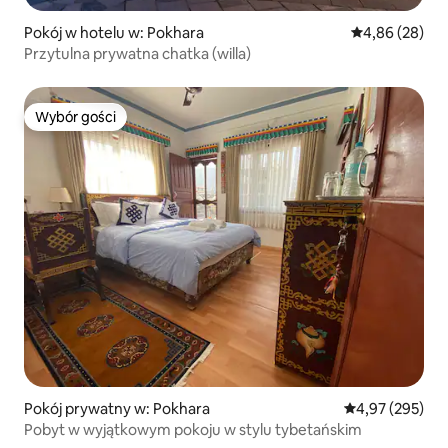
Pokój w hotelu w: Pokhara
Średnia ocena:
4,86 (28)
Przytulna prywatna chatka (willa)
Wybór gości
Wybór gości
Pokój prywatny w: Pokhara
Średnia ocena: 
4,97 (295)
Pobyt w wyjątkowym pokoju w stylu tybetańskim