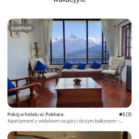
Superhost
Superhost
Pokój w hotelu w: Pokhara
Średnia oc
5 (3)
Apartament z widokiem na góry i dużym balkonem –
Pokhara