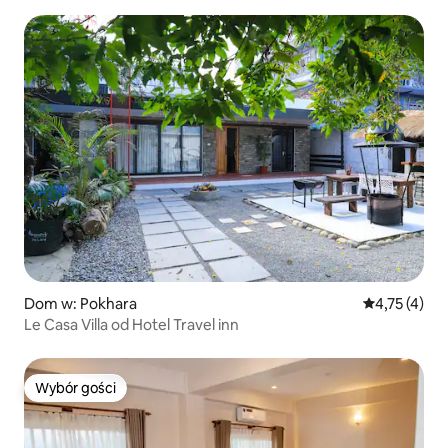
Dom w: Pokhara
Średnia ocena
4,75 (4)
Le Casa Villa od Hotel Travel inn
Wybór gości
Wybór gości