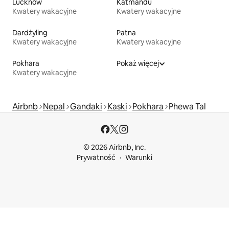
Lucknow
Katmandu
Kwatery wakacyjne
Kwatery wakacyjne
Dardżyling
Patna
Kwatery wakacyjne
Kwatery wakacyjne
Pokhara
Pokaż więcej
Kwatery wakacyjne
Airbnb
Nepal
Gandaki
Kaski
Pokhara
Phewa Tal
© 2026 Airbnb, Inc.
Prywatność
Warunki