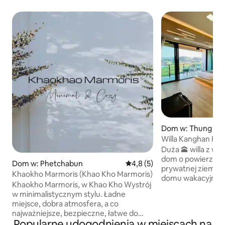
Dom w: Thung Sa
Willa Kanghan Kh
Duża 🕋 willa z wid
dom o powierzchni
Dom w: Phetchabun
Średnia ocena: 4,8 na 5, liczb
4,8 (5)
prywatnej ziemi i
Khaokho Marmoris (Khao Kho Marmoris)
domu wakacyjnego * 📌 Udogodnieni
Khaokho Marmoris, w Khao Kho Wystrój
Różne style sypialni - 4 Smart TV 65 i
w minimalistycznym stylu. Ładne
cali - TV, oglądaj YouTube, Netflix za
miejsce, dobra atmosfera, a co
darmo - Szybkie Wi-Fi 1000/500mb -
najważniejsze, bezpieczne, łatwe do
Kuchnia gotuje, je
Popularne udogodnienia w miejscach na
poruszania się. Nie musisz wjeżdżać na