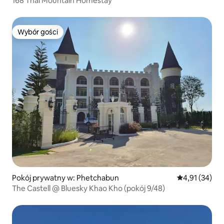
168 Thai Mountain Homestay
Wybór gości
Wybór gości
Pokój prywatny w: Phetchabun
Średnia ocena:
4,91 (34)
The Castell @ Bluesky Khao Kho (pokój 9/48)