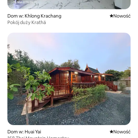
Dom w: Khlong Krachang
Nowe miejsc
Nowość
Pokój duży Krathä
Dom w: Huai Yai
Nowe miejsc
Nowość