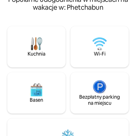
- Dostępny jest e
wzgórze i podróżować. Łatwo się
wakacje w: Phetchabun
hokejowy i stół do pi
przemieszczać, ponieważ jest to punkt
Śpi 8-12 osób, więc
zerowy. Khaokhaokho ⛰️
porozmawiać z To
⛰️⛰️⛰️⛰️⛰️⛰️⛰️ # Near Temple, Wat
patelnią wieprzow
Phra That Pha Luang Kaew # w pobliżu
wiatrak jest bardzo
pola wiatraka # GB Ranch Flower Field #
Zdecydowanie nie 
Near Phu Tubkok # near the fog spot
góra ma widok na 
Najważniejsze funkcje ⚪️ Blisko miejsc z
niecierpliwością 
mgłą, blisko atrakcji turystycznych.
Phanak Kaew.„ Ten
Kuchnia
Wi-Fi
Minimalny ⚪️ styl ⚪️ Czyste, wygodne,
bardzo rzadki w K
łatwe do poruszania się, mniejsze
samochody Restauracje⚪️ , patelnie,
sklep spożywczy z pełnym zakresem
udogodnień w Khaokho Marmoris
Miniaturowy hotel butikowy # Khao Kho
Campn ☁️☁️☁️☁️☁️☁️☁️☁️☁️☁️☁️☁️☁️
Bezpłatny parking
Basen
na miejscu