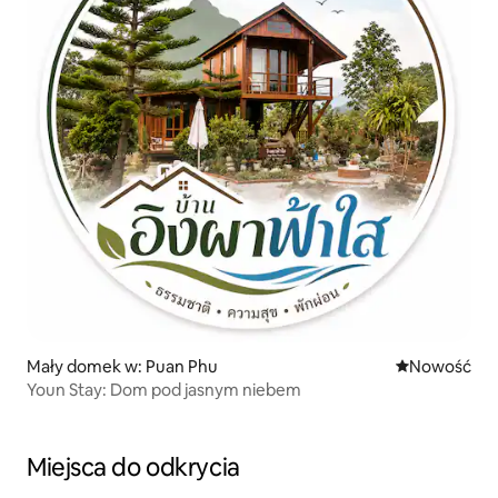
Mały domek w: Puan Phu
Nowe miejsc
Nowość
Youn Stay: Dom pod jasnym niebem
Miejsca do odkrycia