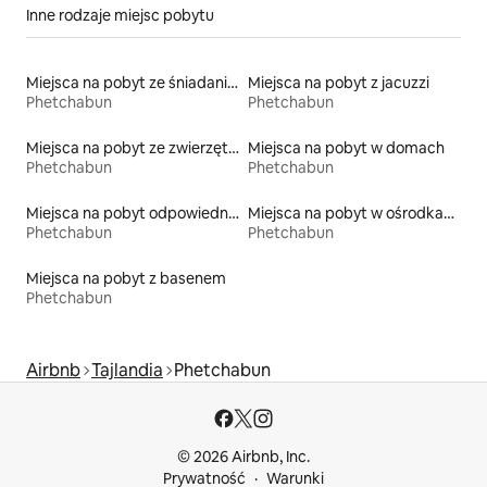
Inne rodzaje miejsc pobytu
Miejsca na pobyt ze śniadaniem
Miejsca na pobyt z jacuzzi
Phetchabun
Phetchabun
Miejsca na pobyt ze zwierzętami
Miejsca na pobyt w domach
Phetchabun
Phetchabun
Miejsca na pobyt odpowiednie dla rodzin
Miejsca na pobyt w ośrodkach wypoczynkowych
Phetchabun
Phetchabun
Miejsca na pobyt z basenem
Phetchabun
Airbnb
Tajlandia
Phetchabun
© 2026 Airbnb, Inc.
Prywatność
Warunki