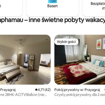
Bezpłat
śniadanie, mamy wszystko, cz
i
Basen
m
potrzebujesz. Zrelaksuj się, odpręż i ciesz
się niezapomnianym pobytem d
spersonalizowanej obsłudze.
aphamau – inne świetne pobyty wakacy
Wybór gości
Wybór gości
5, liczba recenzji: 17
Prayagraj
Średnia ocena: 4,71 na 5, liczba recenzji: 42
4,71 (42)
Pokój prywatny w: Prayagraj
nne 2BHK-AC|TV|Balkon (nie
Czysty pokój prywatny dla 2 os
Mela Stay