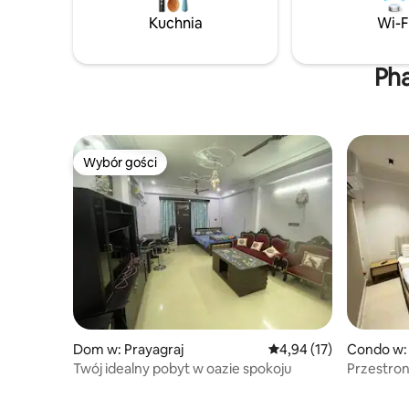
Kuchnia
Wi-F
Ph
Wybór gości
Wybór gości
Dom w: Prayagraj
Średnia ocena: 4,94 na 
4,94 (17)
Condo w: 
Twój idealny pobyt w oazie spokoju
Przestro
kuchnia)