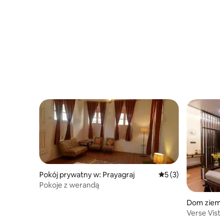
Pokój prywatny w: Prayagraj
Średnia ocena: 5 na
5 (3)
Pokoje z werandą
Dom ziemn
ywilnej
Verse Vist