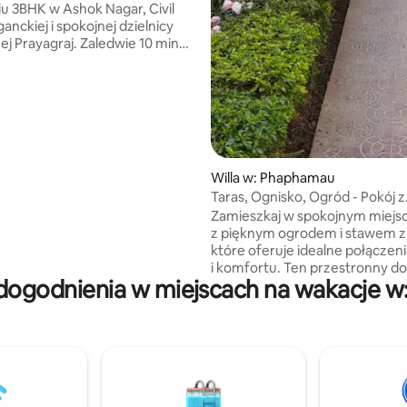
u 3BHK w Ashok Nagar, Civil
ganckiej i spokojnej dzielnicy
ej Prayagraj. Zaledwie 10 minut
 kolejowego i Sądu
go Allahabad, dom oferuje
stęp do wszystkich głównych
mieście. Słynny Triveni Sangam
ię w odległości krótkiej
i e-rikszą, dzięki czemu jest to
aza zarówno do pracy, jak
Willa w: Phaphamau
nku. * Pamiętaj, że w obiekcie
Taras, Ognisko, Ogród - Pokój z
ptujemy lokalnych dokumentów
klimatyzacją
Zamieszkaj w spokojnym miejs
i, nieprzyjmujemy rezerwacji
z pięknym ogrodem i stawem z
ezamężnych i nie zezwalamy na
które oferuje idealne połączen
wanie imprez*
i komfortu. Ten przestronny dom jest
dogodnienia w miejscach na wakacje 
wyposażony we wszystkie no
udogodnienia i zarządzany prz
doświadczonego byłego oficera
zapewnia najwyższej klasy gośc
Niezależnie od tego, czy potrz
pomocy w zaplanowaniu podró
Kumbh Mela, zorganizowaniu
transportu, czy też chcesz zje