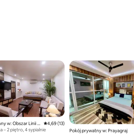
 5, liczba recenzji: 3
y w: Obszar Linii C
Średnia ocena: 4,69 na 5, liczba recenzji: 13
4,69 (13)
a – 2 piętro, 4 sypialnie
Pokój prywatny w: Prayagraj