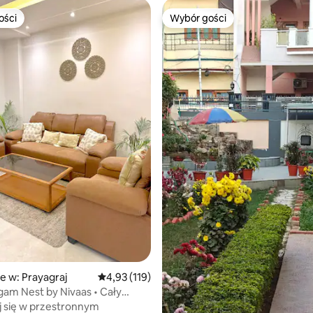
ości
Wybór gości
ości
Wybór gości
 5, liczba recenzji: 9
e w: Prayagraj
Średnia ocena: 4,93 na 5, liczba recenzji: 119
4,93 (119)
gam Nest by Nivaas • Cały
nt 3BHK
 się w przestronnym