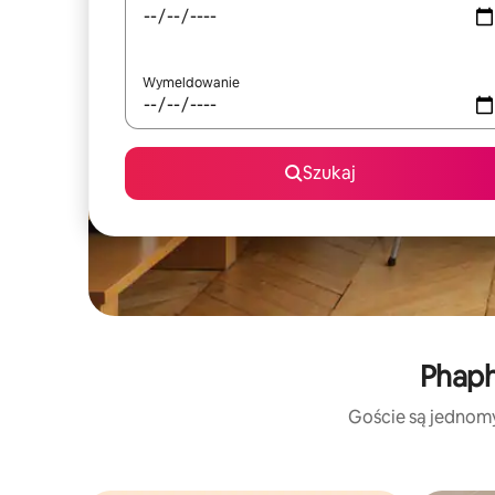
Wymeldowanie
Szukaj
Phaph
Goście są jednomyś