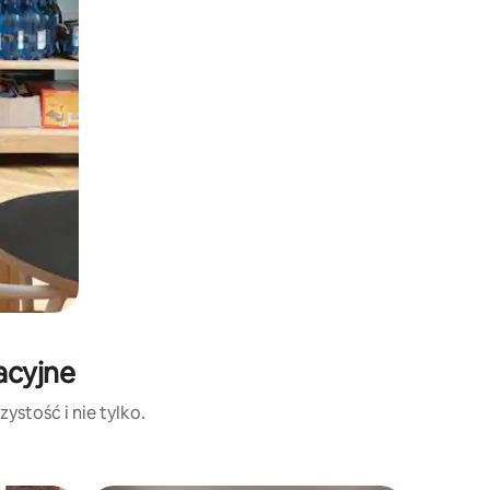
acyjne
ystość i nie tylko.