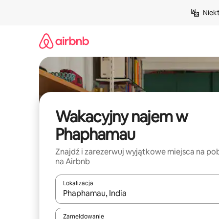
Przejdź
Niek
do
treści
Wakacyjny najem w
Phaphamau
Znajdź i zarezerwuj wyjątkowe miejsca na po
na Airbnb
Lokalizacja
Gdy wyniki będą dostępne, możesz poruszać się p
Zameldowanie