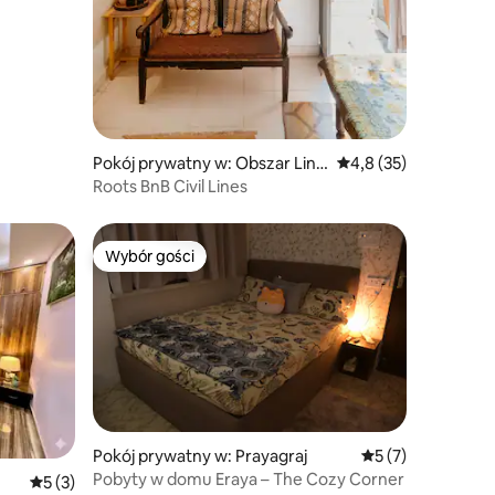
Pokój prywatny w: Obszar Linii
Średnia ocena: 4,8 na 
4,8 (35)
Cywilnej
Roots BnB Civil Lines
Wybór gości
Wybór gości
Pokój prywatny w: Prayagraj
Średnia ocena: 5 n
5 (7)
Pobyty w domu Eraya – The Cozy Corner
Średnia ocena: 5 na 5, liczba recenzji: 3
5 (3)