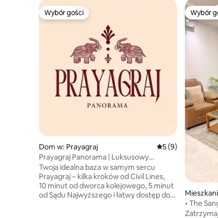
Wybór gości
Wybór g
Wybór gości
Wybór g
Dom w: Prayagraj
Średnia ocena: 5 na
5 (9)
Prayagraj Panorama | Luksusowy
apartament | Civil Lines
Twoja idealna baza w samym sercu
Prayagraj – kilka kroków od Civil Lines,
10 minut od dworca kolejowego, 5 minut
Mieszkani
od Sądu Najwyższego i łatwy dostęp do
• The San
Sangam, Varanasi i Ayodhyi. Ten
apartame
Zatrzymaj
elegancki, luksusowy apartament