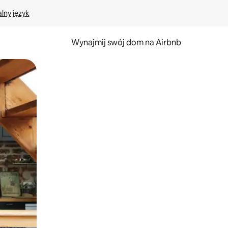
lny język
Wynajmij swój dom na Airbnb
e za pomocą gestów dotykowych lub przesuwania.