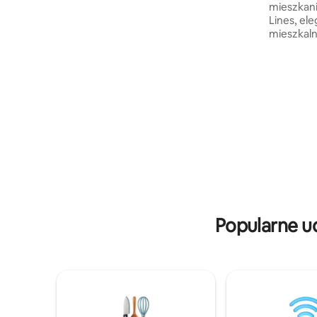
mieszkani
znajduje się na pierwszym piętrze
Lines, ele
prywatnego, wolnostojącego domu
mieszkaln
z monitoringiem, inteligentnym
od dworca
zamkiem, klimatyzacją, awaryjnym
Najwyższe
zasilaniem, szybkim Wi-Fi, wodą
szybki do
Aquaguard RO, parkingiem i własnym
miejsc w 
tarasem – miejscem, w którym możesz
znajduje s
wypić poranną herbatę chai, podziwiając
przejażdżk
widok na miasto. Stworzone z myślą
idealna b
o pielgrzymach, profesjonalistach
i wypoczy
i osobach pracujących zdalnie. Zadbamy
nie akce
o Ciebie!
tożsamośc
od par ni
organizo
Popularne u