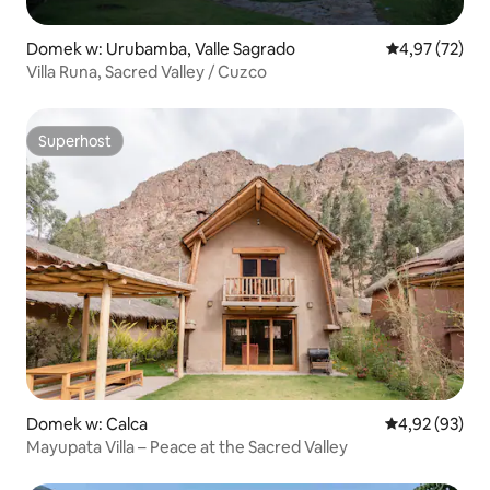
Domek w: Urubamba, Valle Sagrado
Średnia ocena:
4,97 (72)
Villa Runa, Sacred Valley / Cuzco
Superhost
Superhost
Domek w: Calca
Średnia ocena:
4,92 (93)
Mayupata Villa – Peace at the Sacred Valley