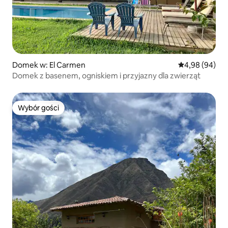
Domek w: El Carmen
Średnia ocena:
4,98 (94)
Domek z basenem, ogniskiem i przyjazny dla zwierząt
Wybór gości
Wybór gości