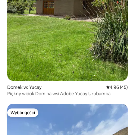
Domek w: Yucay
Średnia ocena:
4,96 (45)
Piękny widok Dom na wsi Adobe Yucay Urubamba
Wybór gości
Wybór gości