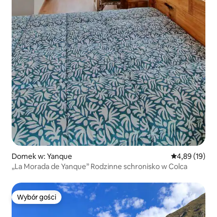
Domek w: Yanque
Średnia ocena:
4,89 (19)
„La Morada de Yanque” Rodzinne schronisko w Colca
Wybór gości
Wybór gości