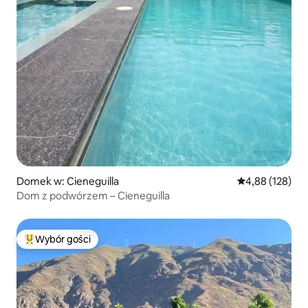
Domek w: Cieneguilla
Średnia ocena: 
4,88 (128)
Dom z podwórzem – Cieneguilla
Wybór gości
Najpopularniejsze z kategorii Wybór gości