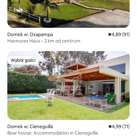
Domek w: Oxapampa
Średnia ocena:
4,89 (91)
Hannover Haus – 2 km od centrum
Wybór gości
Wybór gości
Domek w: Cieneguilla
Średnia ocena:
4,99 (71)
Bear house: Accommodation in Cieneguilla