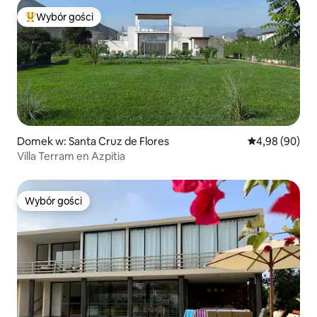
Wybór gości
Najpopularniejsze z kategorii Wybór gości
Domek w: Santa Cruz de Flores
Średnia ocena:
4,98 (90)
Villa Terram en Azpitia
Wybór gości
Wybór gości