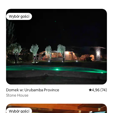
Wybór gości
Wybór gości
Domek w: Urubamba Province
Średnia ocena:
4,96 (74)
Stone House
Wybór gości