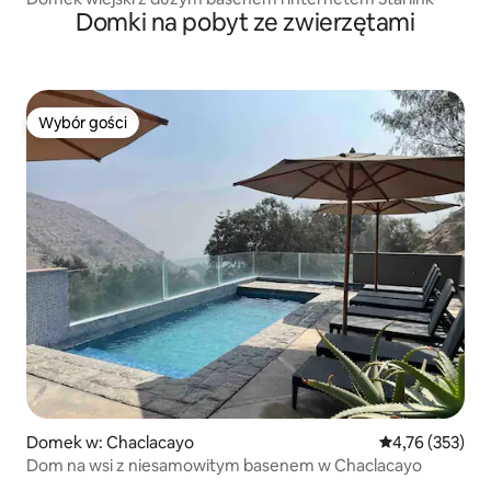
Domki na pobyt ze zwierzętami
Wybór gości
Wybór gości
Domek w: Chaclacayo
Średnia ocena: 
4,76 (353)
Dom na wsi z niesamowitym basenem w Chaclacayo