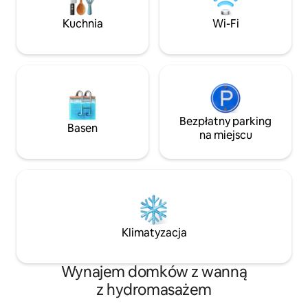
wypoczynek z rodziną, dla miłośników
atmosfera zostały
przyrody, którzy chcą poczuć więź
zaprojektowane, 
Kuchnia
Wi-Fi
z Pachamamą, dla cyfrowych nomadów
więź z tym, co n
oraz dla artystów/pisarzy poszukujących
PRZERWA
inspiracji.
Bezpłatny parking
Basen
na miejscu
Klimatyzacja
Wynajem domków z wanną
z hydromasażem