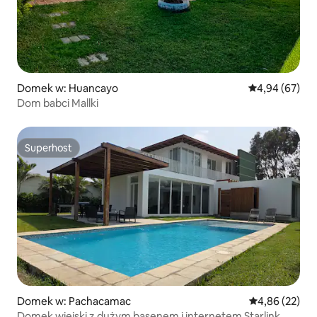
Domek w: Huancayo
Średnia ocena:
4,94 (67)
Dom babci Mallki
Superhost
Superhost
Domek w: Pachacamac
Średnia ocena:
4,86 (22)
Domek wiejski z dużym basenem i internetem Starlink