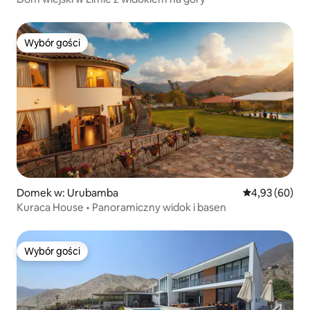
Wybór gości
Wybór gości
Domek w: Urubamba
Średnia ocena:
4,93 (60)
Kuraca House • Panoramiczny widok i basen
Wybór gości
Wybór gości