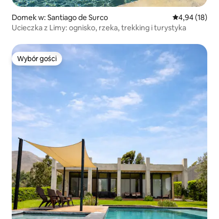
Domek w: Santiago de Surco
Średnia ocena:
4,94 (18)
Ucieczka z Limy: ognisko, rzeka, trekking i turystyka
Wybór gości
Wybór gości