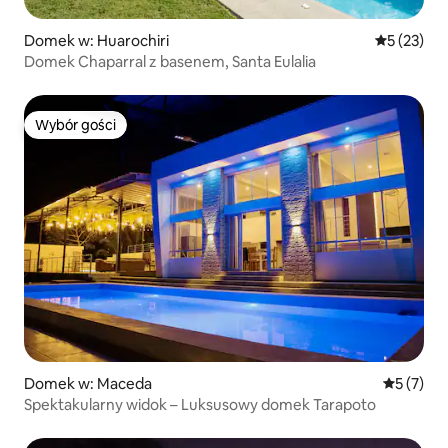
Domek w: Huarochiri
Średnia oce
5 (23)
Domek Chaparral z basenem, Santa Eulalia
Wybór gości
Wybór gości
Domek w: Maceda
Średnia oc
5 (7)
Spektakularny widok – Luksusowy domek Tarapoto