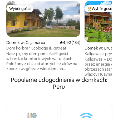
Wybór gości
Wybór gości
Wybór gości
Najpopularniejsze
Domek w: Cajamarca
Średnia ocena: 4,92 na 5, liczba 
4,92 (134)
Dom kolibra * Ecolodge & Retreat
Domek w: Uruba
Nasz piękny dom pomieści 9 gości
Kallpawasi: prywat
w bardzo komfortowych warunkach.
i posiłki
Kallpawasi – Dom E
Położony z dala od utartych szlaków na
przez energię Apu
zboczu wzgórza z widokiem na
obrzeżach staroży
zachwycającą dolinę Cajamarca.
władcy Huayna Cáp
Zakochasz się w widokach na dolinę
Popularne udogodnienia w domkach:
historię, mistycy
i szczyty Andów o wysokości
Świętej Doliny. Andyjska sztuka
Peru
4000 metrów. Dzięki w pełni
odzwierciedlająca
wyposażonej kuchni, kominkowi
andyjska ceramika 
opalanemu drewnem, ciepłej wodzie
rolnicza, a także
i ogrzewaniu, Wi-Fi, ogrodowi
drewniane elemen
otoczonemu murem i 2 hektarom ziemi
andyjskie tkaniny
jest to idealne miejsce na relaksujący
kwiatów oraz ciep