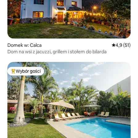
Domek w: Calca
Średnia ocena
4,9 (51)
Dom na wsi z jacuzzi, grillem i stołem do bilarda
Wybór gości
Najpopularniejsze z kategorii Wybór gości