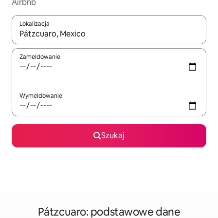
Airbnb
Lokalizacja
Gdy wyniki będą dostępne, możesz poruszać się po nich za pom
Zameldowanie
Wymeldowanie
Szukaj
Pátzcuaro: podstawowe dane