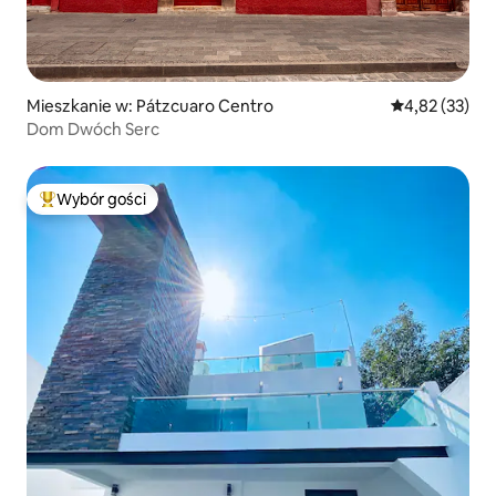
Mieszkanie w: Pátzcuaro Centro
Średnia ocena:
4,82 (33)
Dom Dwóch Serc
Wybór gości
Najpopularniejsze z kategorii Wybór gości