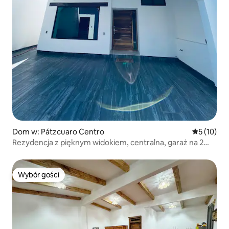
Dom w: Pátzcuaro Centro
Średnia oce
5 (10)
Rezydencja z pięknym widokiem, centralna, garaż na 2
samochody
Wybór gości
Wybór gości