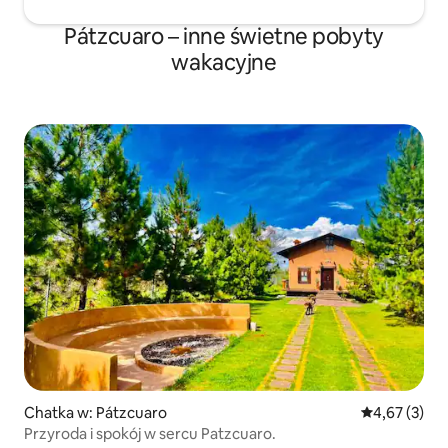
Pátzcuaro – inne świetne pobyty
wakacyjne
Chatka w: Pátzcuaro
Średnia ocena
4,67 (3)
Przyroda i spokój w sercu Patzcuaro.