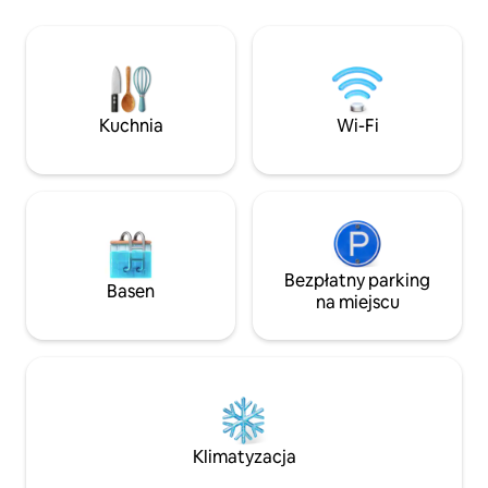
lokalnych atrakcji
rezydencja ma 3 syp
przytulny salon z
kominkiem, idealn
spotkania, oraz w
kuchnię. To idealn
Kuchnia
Wi-Fi
i nabranie sił. El
i wymeldowanie
Bezpłatny parking
Basen
na miejscu
Klimatyzacja