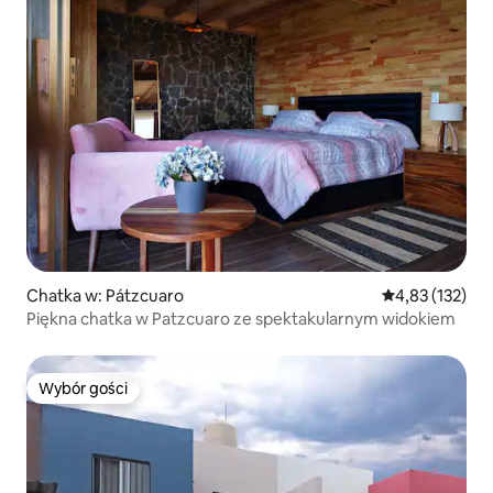
Chatka w: Pátzcuaro
Średnia ocena: 
4,83 (132)
Piękna chatka w Patzcuaro ze spektakularnym widokiem
Wybór gości
Wybór gości