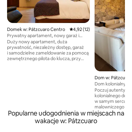
Domek w: Pátzcuaro Centro
Średnia ocena: 4,92 na 5, liczba
4,92 (12)
Prywatny apartament, nowy garaż i
doskonała lokalizacja.
Duży nowy apartament, duża
prywatność, niezależny dostęp, garaż
i samodzielne zameldowanie za pomocą
zewnętrznego pilota do klucza, przy
głównej alei z drzewami, w pobliżu
centrum. Projekt architektoniczny
stworzony z myślą o komforcie i relaksie:
Dom w: Pátzcuaro
materac o wysokim komforcie, cicha
Dom kolonialny w
atmosfera i świetne oświetlenie.
pokoje
Poczuj autentyczn
Apartament typu studio, jedna sypialnia,
kolonialnego dom
bez kuchni, idealny na praktyczny pobyt
w samym sercu Pá
i prawdziwy odpoczynek. W pobliżu
malowniczego Mag
znajdują się udogodnienia, Oxxo jest tuż
Popularne udogodnienia w miejscach na
przesiąkniętego tra
obok, a okolica jest bardzo bezpieczna.
Dogodnie usytuowa
wakacje w: Pátzcuaro
Prywatne przyjazdy i szybkie połączenie
kroków od sklepów
z centrum miasta.
tradycyjnych resta