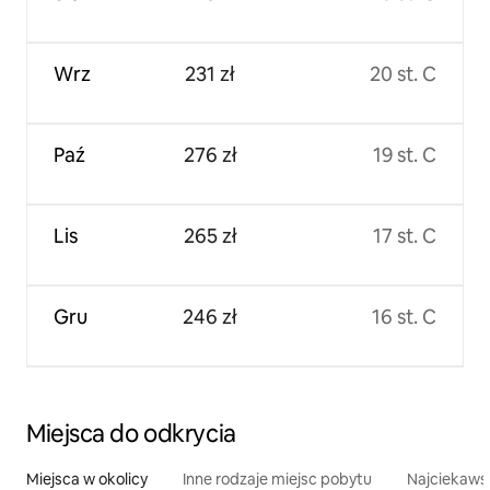
Wrz
231 zł
20 st. C
Paź
276 zł
19 st. C
Lis
265 zł
17 st. C
Gru
246 zł
16 st. C
Miejsca do odkrycia
Miejsca w okolicy
Inne rodzaje miejsc pobytu
Najciekawsz