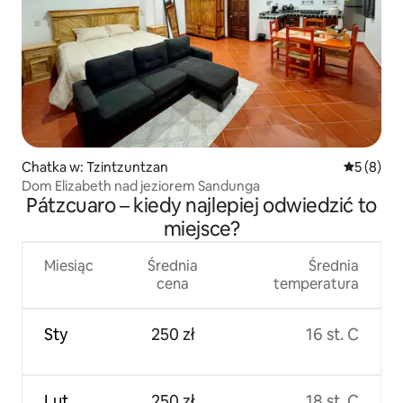
Chatka w: Tzintzuntzan
Średnia oc
5 (8)
Dom Elizabeth nad jeziorem Sandunga
Pátzcuaro – kiedy najlepiej odwiedzić to
miejsce?
Miesiąc
Średnia
Średnia
cena
temperatura
Sty
250 zł
16 st. C
Lut
250 zł
18 st. C