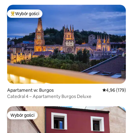
Wybór gości
Najpopularniejsze z kategorii Wybór gości
Apartament w: Burgos
Średnia ocena: 
4,96 (179)
Catedral 4 – Apartamenty Burgos Deluxe
Wybór gości
Wybór gości