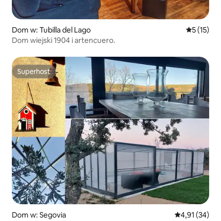
Dom w: Tubilla del Lago
Średnia oce
5 (15)
Dom wiejski 1904 i artencuero.
Superhost
Superhost
Dom w: Segovia
Średnia ocena:
4,91 (34)