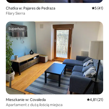
Chatka w: Pajares de Pedraza
Średnia oce
5 (41)
Filary Sierra
Superhost
Superhost
Mieszkanie w: Covaleda
Średnia ocena:
4,81 (21)
Apartament z dużą ilością miejsca