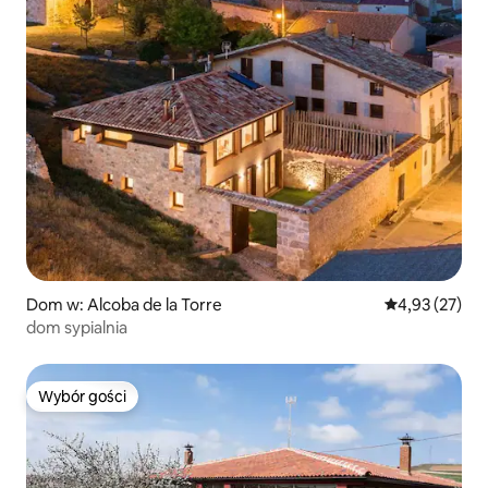
Dom w: Alcoba de la Torre
Średnia ocena:
4,93 (27)
dom sypialnia
Wybór gości
Wybór gości