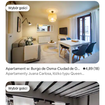
Wybór gości
Wybór gości
Apartament w: Burgo de Osma-Ciudad de Os
Średnia ocena:
4,89 (18)
ma
Apartamenty Juana Carlosa, łóżko typu Queen
i rozkładana sofa...
Wybór gości
Wybór gości