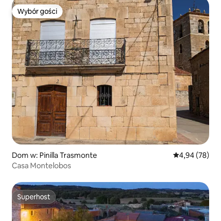
Wybór gości
Wybór gości
Dom w: Pinilla Trasmonte
Średnia ocena:
4,94 (78)
Casa Montelobos
Superhost
Superhost