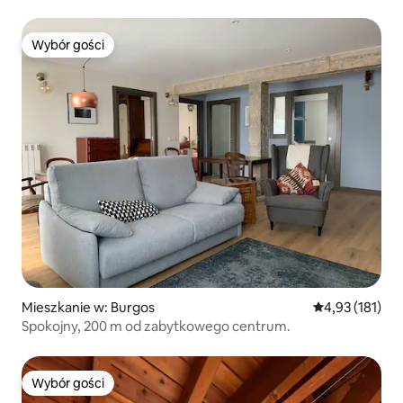
Wybór gości
Wybór gości
Mieszkanie w: Burgos
Średnia ocena: 
4,93 (181)
Spokojny, 200 m od zabytkowego centrum.
Wybór gości
Wybór gości