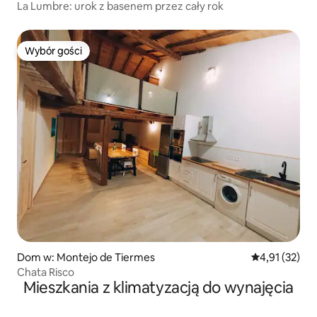
La Lumbre: urok z basenem przez cały rok
Wybór gości
Wybór gości
Dom w: Montejo de Tiermes
Średnia ocena:
4,91 (32)
Chata Risco
Mieszkania z klimatyzacją do wynajęcia