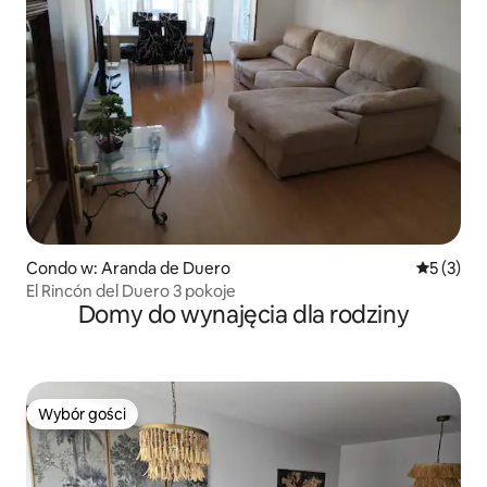
Condo w: Aranda de Duero
Średnia oc
5 (3)
El Rincón del Duero 3 pokoje
Domy do wynajęcia dla rodziny
Wybór gości
Wybór gości