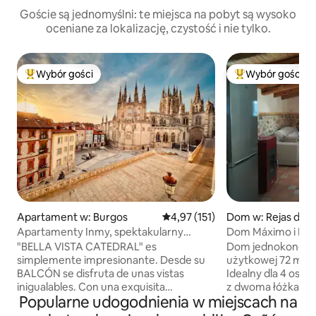
Goście są jednomyślni: te miejsca na pobyt są wysoko
oceniane za lokalizację, czystość i nie tylko.
Wybór gości
Wybór gości
Najpopularniejsze z kategorii Wybór gości
Najpopularniejsze
Apartament w: Burgos
Średnia ocena: 4,97 na 5, liczba 
4,97 (151)
Dom w: Rejas de 
Apartamenty Inmy, spektakularny
Dom Máximo i Mar
apartament
"BELLA VISTA CATEDRAL" es
Dom jednokondygn
simplemente impresionante. Desde su
użytkowej 72 m2 pl
BALCÓN se disfruta de unas vistas
Idealny dla 4 osób
inigualables. Con una exquisita
z dwoma łóżkami 
Popularne udogodnienia w miejscach na
decoración conjuga comodidad y diseño
(pościel można po
en una vivienda de LUJO, A ESTRENAR.
łóżko o szerokości 