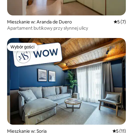
Mieszkanie w: Aranda de Duero
Średnia oc
5 (7)
Apartament butikowy przy słynnej ulicy
Wybór gości
Wybór gości
Mieszkanie w: Soria
Średnia oc
5 (11)