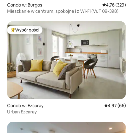
Condo w: Burgos
Średnia ocena: 
4,76 (329)
Mieszkanie w centrum, spokojne i z Wi-Fi (VuT 09-398)
Wybór gości
Najpopularniejsze z kategorii Wybór gości
Condo w: Ezcaray
Średnia ocena:
4,97 (66)
Urban Ezcaray