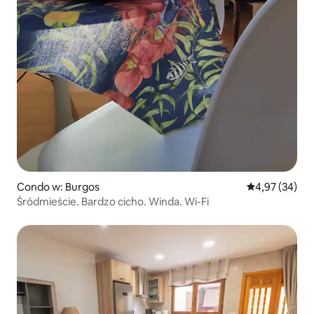
Condo w: Burgos
Średnia ocena:
4,97 (34)
Śródmieście. Bardzo cicho. Winda. Wi-Fi