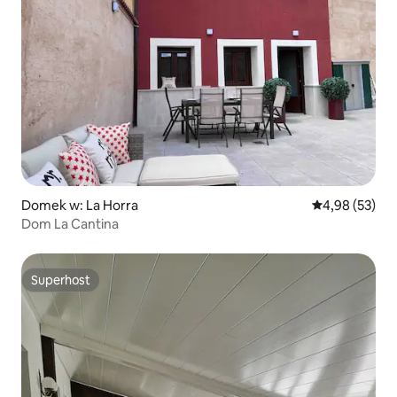
Domek w: La Horra
Średnia ocena:
4,98 (53)
Dom La Cantina
Superhost
Superhost