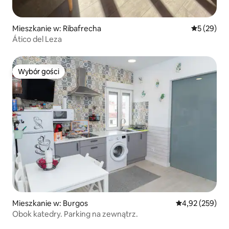
Mieszkanie w: Ribafrecha
Średnia oce
5 (29)
Ático del Leza
Wybór gości
Wybór gości
Mieszkanie w: Burgos
Średnia ocena: 
4,92 (259)
Obok katedry. Parking na zewnątrz.