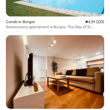
Condo w: Burgos
Średnia ocena: 
4,91 (223)
Nowoczesny apartament w Burgos. The Way of St.
James.