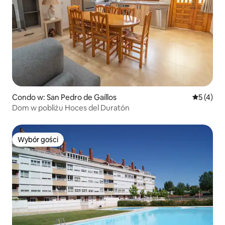
Condo w: San Pedro de Gaíllos
Średnia oc
5 (4)
Dom w pobliżu Hoces del Duratón
Wybór gości
Wybór gości