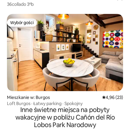
36collado 3ºb
Wybór gości
Wybór gości
Mieszkanie w: Burgos
Średnia ocena:
4,96 (23)
Loft Burgos · Łatwy parking · Spokojny
Inne świetne miejsca na pobyty
wakacyjne w pobliżu Cañón del Río
Lobos Park Narodowy