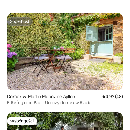
Superhost
Superhost
Domek w: Martín Muñoz de Ayllón
Średnia ocena:
4,92 (48)
El Refugio de Paz – Uroczy domek w Riazie
Wybór gości
Wybór gości