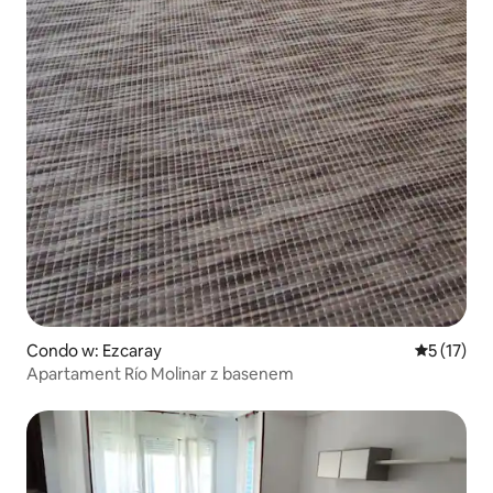
Condo w: Ezcaray
Średnia oce
5 (17)
Apartament Río Molinar z basenem