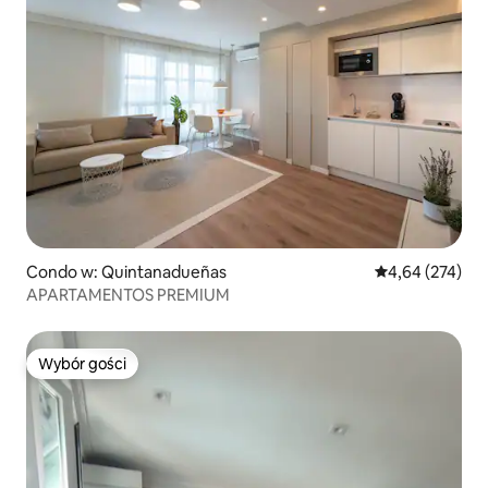
Condo w: Quintanadueñas
Średnia ocena: 
4,64 (274)
APARTAMENTOS PREMIUM
Wybór gości
Wybór gości