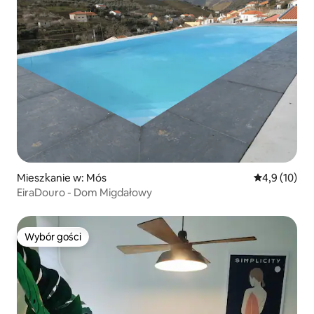
Mieszkanie w: Mós
Średnia ocena
4,9 (10)
EiraDouro - Dom Migdałowy
Wybór gości
Wybór gości