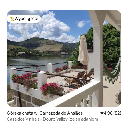
Wybór gości
Najpopularniejsze z kategorii Wybór gości
Górska chata w: Carrazeda de Ansiães
Średnia ocena:
4,98 (82)
Casa dos Vinhais - Douro Valley (ze śniadaniem)