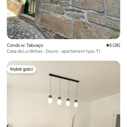
Condo w: Tabuaço
Średnia oce
5 (28)
Casa da Lurdinhas - Douro - apartament typu T1
Wybór gości
Wybór gości