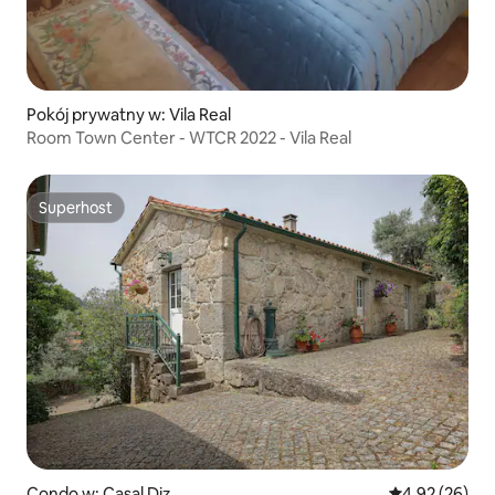
Pokój prywatny w: Vila Real
Room Town Center - WTCR 2022 - Vila Real
Superhost
Superhost
Condo w: Casal Diz
Średnia ocena:
4,92 (26)