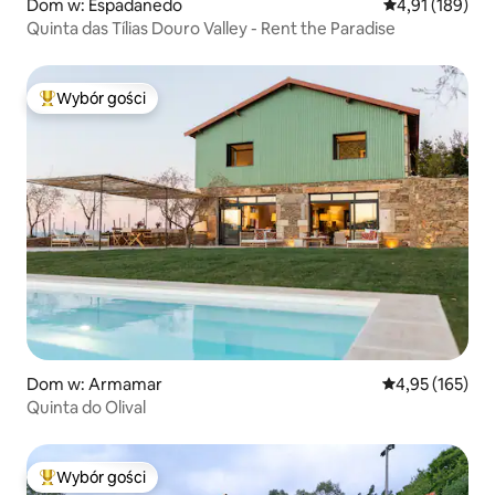
Dom w: Espadanedo
Średnia ocena: 
4,91 (189)
Quinta das Tílias Douro Valley - Rent the Paradise
Wybór gości
Najpopularniejsze z kategorii Wybór gości
Dom w: Armamar
Średnia ocena: 
4,95 (165)
Quinta do Olival
Wybór gości
Najpopularniejsze z kategorii Wybór gości