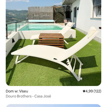
Dom w: Viseu
Średnia ocena: 
4,99 (122)
Douro Brothers - Casa José