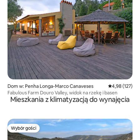
Dom w: Penha Longa-Marco Canaveses
Średnia ocena: 
4,98 (127)
Fabulous Farm Douro Valley, widok na rzekę i basen
Mieszkania z klimatyzacją do wynajęcia
Wybór gości
Wybór gości