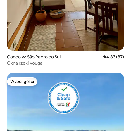
Condo w: São Pedro do Sul
Średnia ocena:
4,83 (87)
Okna rzeki Vouga
Wybór gości
Wybór gości