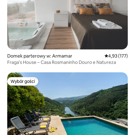
Domek parterowy w: Armamar
Średnia ocena: 
4,93 (177)
Fraga's House – Casa Rosmaninho Douro e Natureza
Wybór gości
Wybór gości