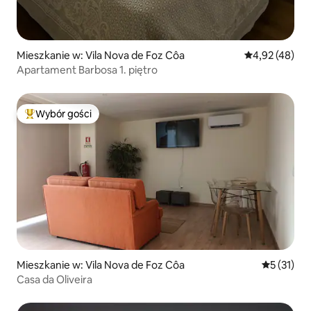
Mieszkanie w: Vila Nova de Foz Côa
Średnia ocena:
4,92 (48)
Apartament Barbosa 1. piętro
Wybór gości
Najpopularniejsze z kategorii Wybór gości
Mieszkanie w: Vila Nova de Foz Côa
Średnia oce
5 (31)
Casa da Oliveira