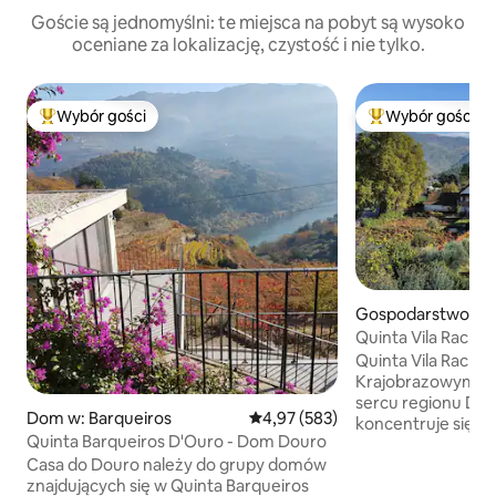
Goście są jednomyślni: te miejsca na pobyt są wysoko
oceniane za lokalizację, czystość i nie tylko.
Wybór gości
Wybór gości
Najpopularniejsze z kategorii Wybór gości
Najpopularniejsze
Gospodarstwo agr
czne w: São Mame
Quinta Vila Rachel 
atua
House
Quinta Vila Rachel
Krajobrazowym Va
sercu regionu Dou
Dom w: Barqueiros
Średnia ocena: 4,97 na 5, liczba 
4,97 (583)
koncentruje się na
Quinta Barqueiros D'Ouro - Dom Douro
oraz produkcji na
Casa do Douro należy do grupy domów
i ekologicznych win. Nasza farma ofe
znajdujących się w Quinta Barqueiros
swoim gościom ba