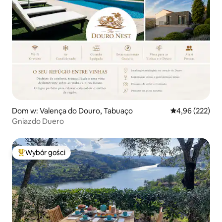
Dom w: Valença do Douro, Tabuaço
Średnia ocena: 
4,96 (222)
Gniazdo Duero
Wybór gości
Najpopularniejsze z kategorii Wybór gości