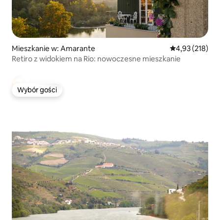
Mieszkanie w: Amarante
Średnia ocena: 
4,93 (218)
Retiro z widokiem na Rio: nowoczesne mieszkanie
Wybór gości
Wybór gości