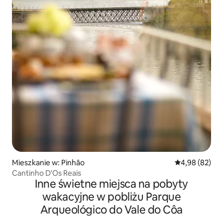
Mieszkanie w: Pinhão
Średnia ocena:
4,98 (82)
Cantinho D'Os Reais
Inne świetne miejsca na pobyty
wakacyjne w pobliżu Parque
Arqueológico do Vale do Côa