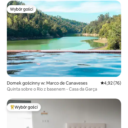
Wybór gości
Wybór gości
Domek gościnny w: Marco de Canaveses
Średnia ocena:
4,92 (76)
Quinta sobre o Rio z basenem - Casa da Garça
Wybór gości
Najpopularniejsze z kategorii Wybór gości