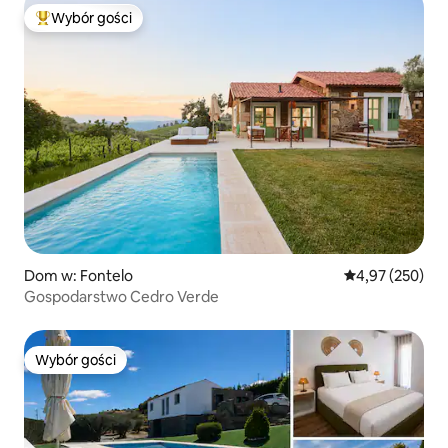
Wybór gości
Najpopularniejsze z kategorii Wybór gości
Dom w: Fontelo
Średnia ocena: 
4,97 (250)
Gospodarstwo Cedro Verde
Wybór gości
Wybór gości