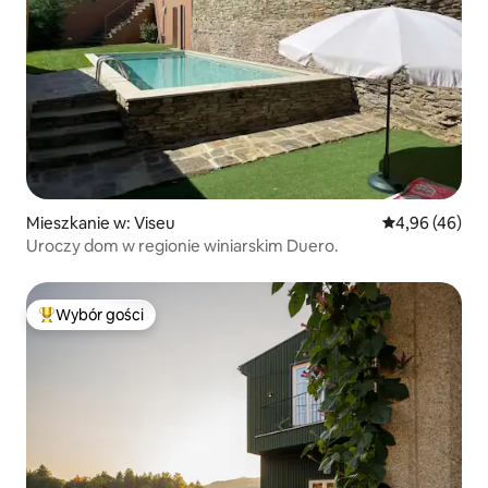
Mieszkanie w: Viseu
Średnia ocena:
4,96 (46)
Uroczy dom w regionie winiarskim Duero.
Wybór gości
Najpopularniejsze z kategorii Wybór gości