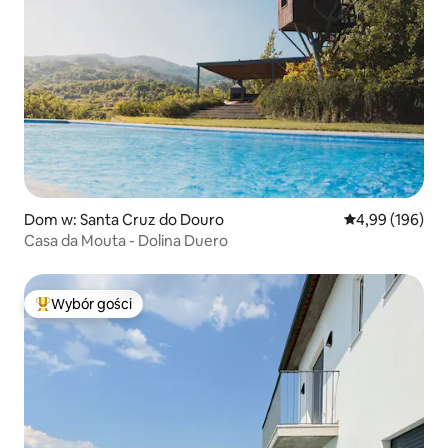
Dom w: Santa Cruz do Douro
Średnia ocena: 
4,99 (196)
Casa da Mouta - Dolina Duero
Wybór gości
Najpopularniejsze z kategorii Wybór gości