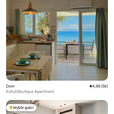
Dom
Średnia ocena:
4,98 (56)
Kohyli Boutique Apartment
Wybór gości
Najpopularniejsze z kategorii Wybór gości