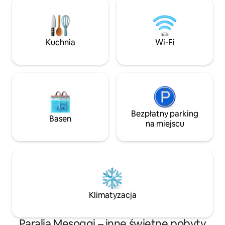
basenie, podziwiaj spektakularne
o powierzchni 50 
zachody słońca nad Morzem Jońskim
dla tych, którzy c
i odkryj piękne plaże Korfu, urokliwe
czas podczas waka
wioski i znane restauracje z własnego,
pomieścić ponad 1
Kuchnia
Wi-Fi
spokojnego i luksusowego miejsca
sypialnie wyposa
wypoczynku.
system snu Coco
Bezpłatny parking
Basen
na miejscu
Klimatyzacja
Paralia Mesoggi – inne świetne pobyty