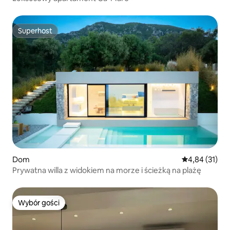
Superhost
Superhost
Dom
Średnia ocena:
4,84 (31)
Prywatna willa z widokiem na morze i ścieżką na plażę
Wybór gości
Wybór gości