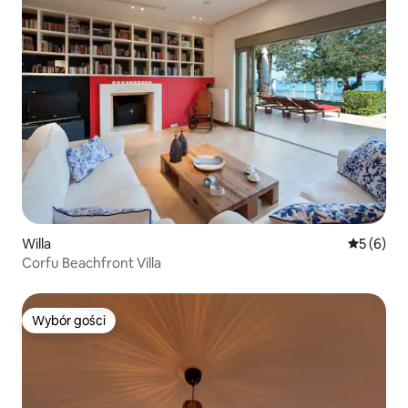
Willa
Średnia oc
5 (6)
Corfu Beachfront Villa
Wybór gości
Wybór gości