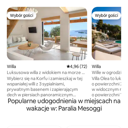
Wybór gości
Wybór gości
Wybór gości
Wybór gości
Willa
Średnia ocena: 4,96 na 5, liczba
4,96 (72)
Willa
Luksusowa willa z widokiem na morze na
Wille w ogrodzie jo
Korfu | Prywatny basen | Jade
Wybierz się na Korfu i zamieszkaj w tej
Villa Olea to luksu
wspaniałej willi z 3 sypialniami,
o powierzchni 210
prywatnym basenem i zapierającym
w widocznym miej
dech w piersiach panoramicznym
o powierzchni 1,3
Popularne udogodnienia w miejscach na
widokiem na morze. Zaprojektowana
owocowych, z wid
z myślą o niezapomnianych wakacjach
z brukowanym ka
wakacje w: Paralia Mesoggi
nad Morzem Śródziemnym, willa łączy
o powierzchni 350
w sobie prywatność, komfort i swobodę
przed nią, „tajny
przebywania zarówno w domu, jak i na
z oszałamiającym
zewnątrz. Zrelaksuj się przy prywatnym
i prywatnym base