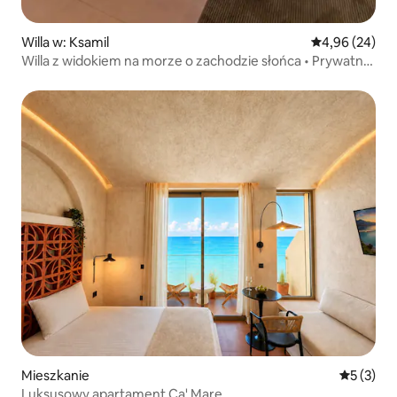
Willa w: Ksamil
Średnia ocena:
4,96 (24)
Willa z widokiem na morze o zachodzie słońca • Prywatny
basen i jacuzzi
Mieszkanie
Średnia oc
5 (3)
Luksusowy apartament Ca' Mare