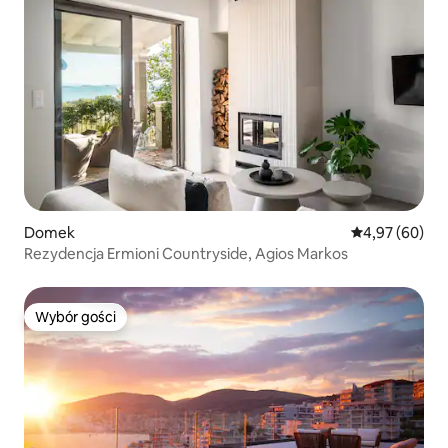
Domek
Średnia ocena:
4,97 (60)
Rezydencja Ermioni Countryside, Agios Markos
Wybór gości
Wybór gości