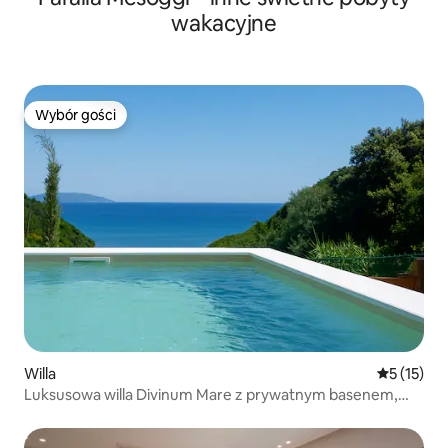
wakacyjne
Wybór gości
Wybór gości
Willa
Średnia oce
5 (15)
Luksusowa willa Divinum Mare z prywatnym basenem,
200 m od plaży