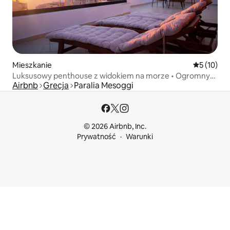
Mieszkanie
Średnia oce
5 (10)
Luksusowy penthouse z widokiem na morze • Ogromny
Airbnb
Grecja
Paralia Mesoggi
taras • Garaż
© 2026 Airbnb, Inc.
Prywatność
Warunki