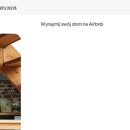
lny język
Wynajmij swój dom na Airbnb
e za pomocą gestów dotykowych lub przesuwania.