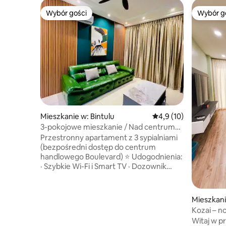
Wybór gości
Wybór g
Wybór gości
Wybór g
Mieszkanie w: Bintulu
Średnia ocena: 4,9 na 
4,9 (10)
3-pokojowe mieszkanie / Nad centrum
handlowym Boulevard / Windenburg
Przestronny apartament z 3 sypialniami
(bezpośredni dostęp do centrum
handlowego Boulevard) ⭐ Udogodnienia:
· Szybkie Wi-Fi i Smart TV · Dozownik
gorącej/zimnej wody · Wyposażona
kuchnia ze sztućcami · Balkon z
widokiem na niebo · Oczyszczacz
Mieszkani
powietrza . Suszarka do włosów ·
Kozai – n
1 bezpłatne miejsce parkingowe · 3
w domu z 
Witaj w p
minuty do plaży Bintulu i Taman Tumbina