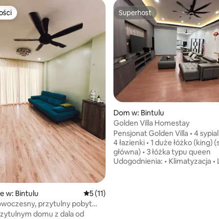
ości
Superhost
ości
Superhost
5, liczba recenzji: 10
Dom w: Bintulu
Golden Villa Homestay
Pensjonat Golden Villa • 4 sypialnie,
4 łazienki • 1 duże łóżko (king) (
główna) • 3 łóżka typu queen
Udogodnienia: • Klimatyzacja •
Żelazko • Suszarka do włosów • 
Centralny podgrzewacz wody 
Szampon i żel pod prysznic • Pa
e w: Bintulu
Średnia ocena: 5 na 5, liczba recenzji: 11
5 (11)
3 samochody • Wi-Fi Uprzejmie
owoczesny, przytulny pobyt
przypominamy: • Ze względów
alpakami 01
rzytulnym domu z dala od
higienicznych ręczniki nie są 