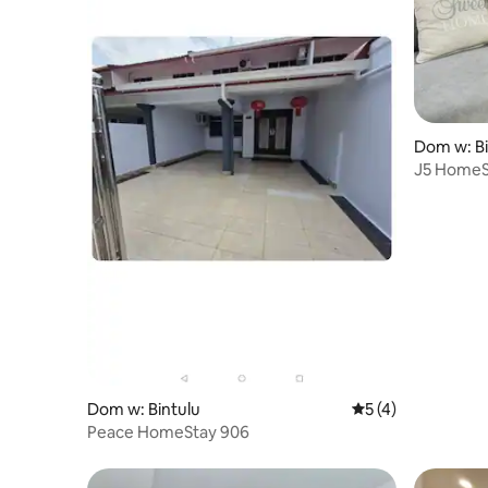
Dom w: Bi
J5 HomeS
wygodny
Dom w: Bintulu
Średnia ocena: 5 na
5 (4)
Peace HomeStay 906