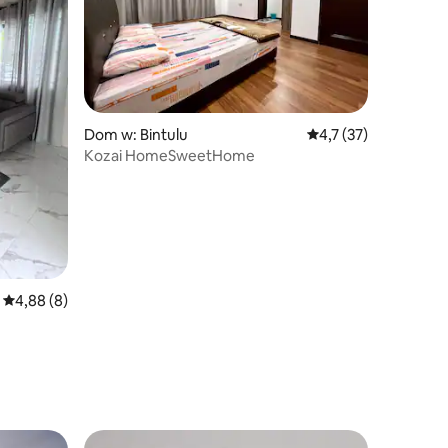
Dom w: Bintulu
Średnia ocena: 4,7 na
4,7 (37)
Kozai HomeSweetHome
Średnia ocena: 4,88 na 5, liczba recenzji: 8
4,88 (8)