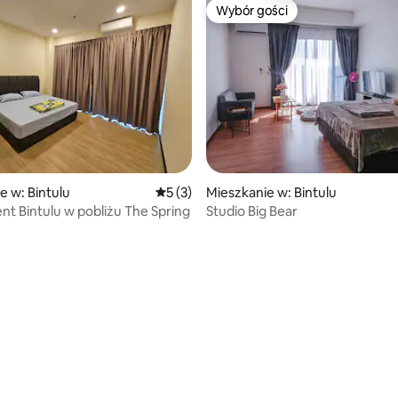
Wybór gości
Wybór gości
e w: Bintulu
Średnia ocena: 5 na 5, liczba recenzji: 3
5 (3)
Mieszkanie w: Bintulu
t Bintulu w pobliżu The Spring
Studio Big Bear