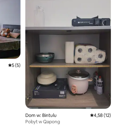
Średnia ocena: 5 na 5, liczba recenzji: 5
5 (5)
Dom w: Bintulu
Średnia ocena: 4,58 na 
4,58 (12)
Pobyt w Qapong