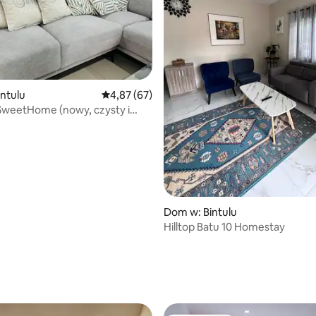
ntulu
Średnia ocena: 4,87 na 5, liczba recenzji: 67
4,87 (67)
weetHome (nowy, czysty i
)
Dom w: Bintulu
Hilltop Batu 10 Homestay
 5, liczba recenzji: 4