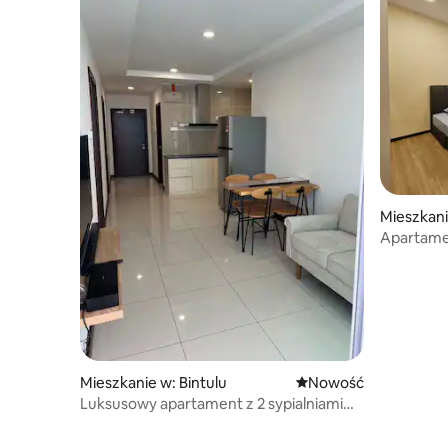
Mieszkani
Apartamen
Mieszkanie w: Bintulu
Nowe miejsce pobytu
Nowość
Luksusowy apartament z 2 sypialniami
i widokiem na morze @ Boulevard Mall
Bintulu