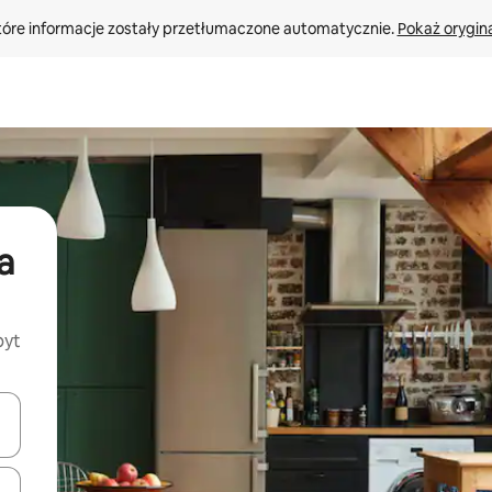
tóre informacje zostały przetłumaczone automatycznie. 
Pokaż orygina
a
byt
o nich za pomocą klawiszy strzałek w górę i w dół lub przeglądać j