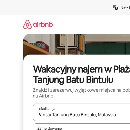
Przejdź
Niek
do
treści
Wakacyjny najem w Plaż
Tanjung Batu Bintulu
Znajdź i zarezerwuj wyjątkowe miejsca na po
na Airbnb
Lokalizacja
Gdy wyniki będą dostępne, możesz poruszać się p
Zameldowanie