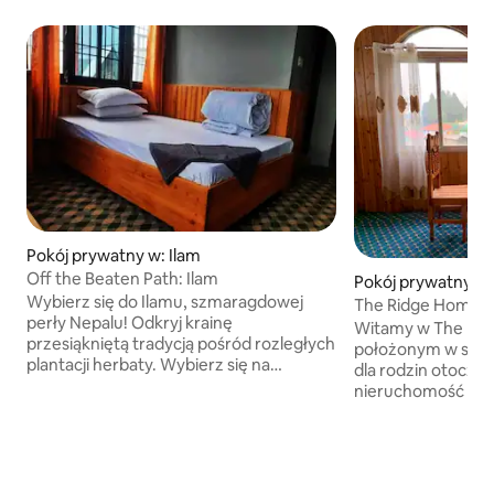
Pokój prywatny w: Ilam
Off the Beaten Path: Ilam
Pokój prywatny w
Wybierz się do Ilamu, szmaragdowej
The Ridge Home-s
perły Nepalu! Odkryj krainę
Witamy w The Rid
przesiąkniętą tradycją pośród rozległych
położonym w spok
plantacji herbaty. Wybierz się na
dla rodzin otoczen
wędrówkę nad mistyczne jezioro
nieruchomość ofe
Maipokhari, które tętni życiem, lub
wypoczynek zaró
pokonaj majestatyczną trasę
krótkoterminowe, 
trekkingową Sandakpur w Himalajach.
Odkryj piękno plan
Odkryj Shri Antu, wioskę szepczącą
sosnowych drzew, f
opowieści o ludzie Lepcha, i podziwiaj