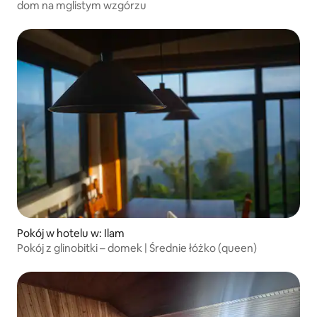
dom na mglistym wzgórzu
Pokój w hotelu w: Ilam
Pokój z glinobitki – domek | Średnie łóżko (queen)