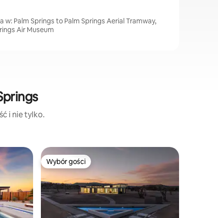
a w: Palm Springs to Palm Springs Aerial Tramway,
prings Air Museum
Springs
 i nie tylko.
Dom w: T
Wybór gości
Wybór g
Wybór gości
Wybór gości
Wybór g
Daybreak
pokój we
Witaj w D
luksusow
pustyni z
i designe
minut od