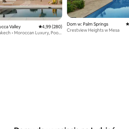
Dom w: Palm Springs
Ś
cca Valley
Średnia ocena: 4,99 na 5, liczba recenzji: 280
4,99 (280)
Crestview Heights w Mesa
rakech • Moroccan Luxury, Pool
, liczba recenzji: 142