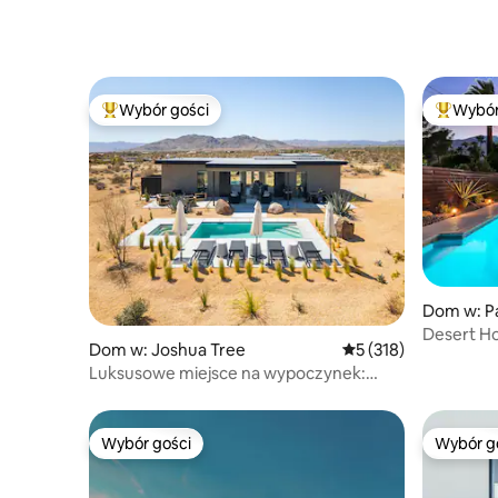
Wybór gości
Wybór
Najpopularniejsze z kategorii Wybór gości
Najpopul
Dom w: P
Desert H
Dom w: Joshua Tree
Średnia ocena: 5 na 5
5 (318)
Oasis
Luksusowe miejsce na wypoczynek:
basen, jacuzzi, palenisko, hamaki
Wybór gości
Wybór g
Wybór gości
Wybór g