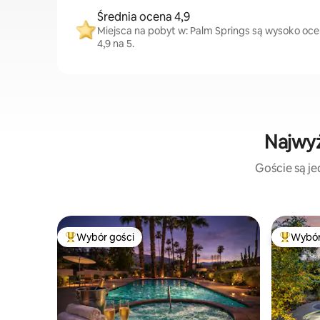
Średnia ocena 4,9
Miejsca na pobyt w: Palm Springs są wysoko ocen
4,9 na 5.
Najwyż
Goście są je
Wybór gości
Wybór
Najpopularniejsze z kategorii Wybór gości
Najpopul