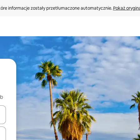
tóre informacje zostały przetłumaczone automatycznie. 
Pokaż orygina
nb
o nich za pomocą klawiszy strzałek w górę i w dół lub przeglądać j