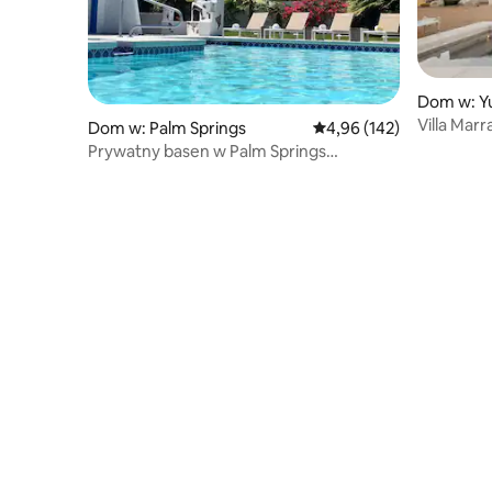
Dom w: Yu
Villa Mar
Dom w: Palm Springs
Średnia ocena: 4,96 na 5
4,96 (142)
& Spa
Prywatny basen w Palm Springs
z widokiem na góry