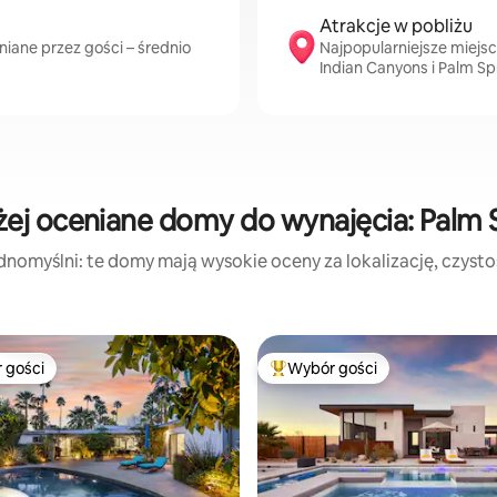
Atrakcje w pobliżu
iane przez gości – średnio
Najpopularniejsze miejsc
Indian Canyons i Palm S
ej oceniane domy do wynajęcia: Palm 
dnomyślni: te domy mają wysokie oceny za lokalizację, czystość
 gości
Wybór gości
arniejsze z kategorii Wybór gości
Najpopularniejsze z kategorii 