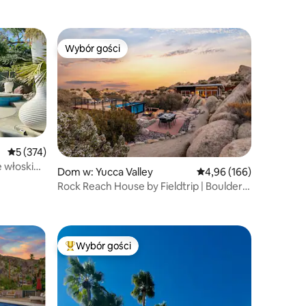
Wybór gości
Wybór gości
Wybór gości
Średnia ocena: 5 na 5, liczba recenzji: 374
5 (374)
e włoskim
Dom w: Yucca Valley
Średnia ocena: 4,96 na 5
4,96 (166)
Rock Reach House by Fieldtrip | Boulders
+ Widoki
Wybór gości
Najpopularniejsze z kategorii Wybór gości