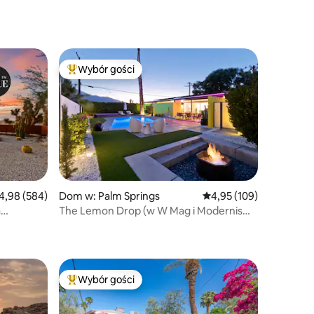
w domu i na zewnątrz
Wybór gości
Najpopularniejsze z kategorii Wybór gości
ednia ocena: 4,98 na 5, liczba recenzji: 584
4,98 (584)
Dom w: Palm Springs
Średnia ocena: 4,95 na 5
4,95 (109)
a
The Lemon Drop (w W Mag i Modernism
Week)
Wybór gości
Najpopularniejsze z kategorii Wybór gości