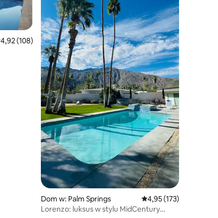
rednia ocena: 4,92 na 5, liczba recenzji: 108
4,92 (108)
Dom w: Palm Springs
Średnia ocena: 4,95 na 5
4,95 (173)
Lorenzo: luksus w stylu MidCentury