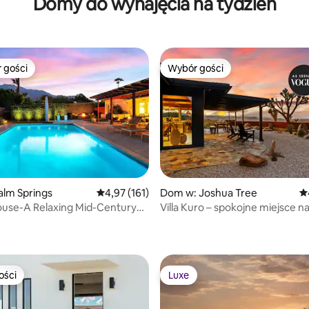
Domy do wynajęcia na tydzień
 gości
Wybór gości
arniejsze z kategorii Wybór gości
Wybór gości
alm Springs
Średnia ocena: 4,97 na 5, liczba recenzji: 161
4,97 (161)
Dom w: Joshua Tree
Śr
ouse-A Relaxing Mid-Century
Villa Kuro – spokojne miejsce n
, liczba recenzji: 318
wypoczynek
ości
Luxe
ości
Luxe