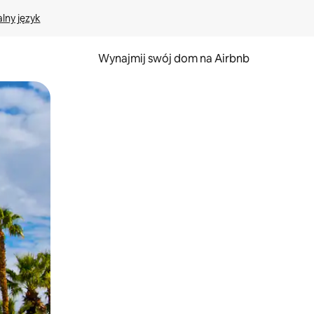
lny język
Wynajmij swój dom na Airbnb
e za pomocą gestów dotykowych lub przesuwania.