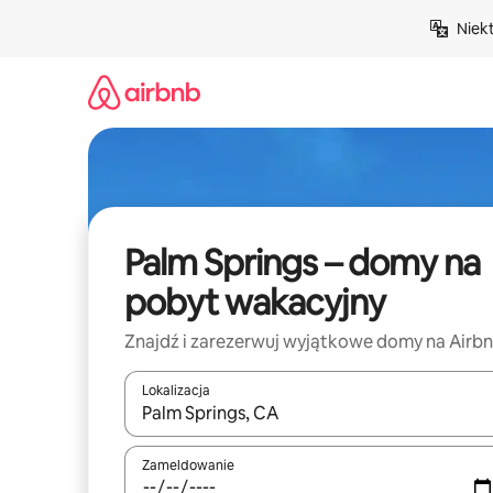
Przejdź
Niek
do
treści
Palm Springs – domy na
pobyt wakacyjny
Znajdź i zarezerwuj wyjątkowe domy na Airb
Lokalizacja
Gdy wyniki będą dostępne, możesz poruszać się p
Zameldowanie