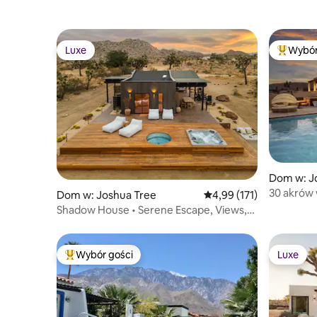
Luxe
Wybór
Luxe
Najpopul
Dom w: J
30 akrów 
Dom w: Joshua Tree
Średnia ocena: 4,99 na 5
4,99 (171)
w Travel+
Shadow House • Serene Escape, Views,
10-Acres, Spa
Wybór gości
Luxe
Najpopularniejsze z kategorii Wybór gości
Luxe