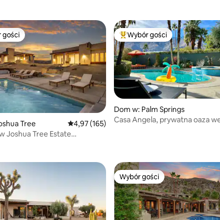
wypoczynek na pustyni czeka.
 gości
Wybór gości
arniejsze z kategorii Wybór gości
Najpopularniejsze z kategorii 
Dom w: Palm Springs
Casa Angela, prywatna oaza w
oshua Tree
Średnia ocena: 4,97 na 5, liczba recenzji: 165
4,97 (165)
stylu
w Joshua Tree Estate
, liczba recenzji: 171
Leisure
Wybór gości
Wybór gości