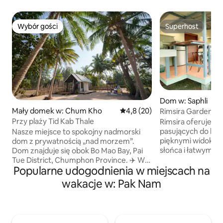
Wybór gości
Superhost
Wybór gości
Superhost
Dom w: Saphli
Mały domek w: Chum Kho
Średnia ocena: 4,8 na 5, liczba
4,8 (20)
Rimsira Garden G
Przy plaży Tid Kab Thale
Rimsira oferuje 5
pasujących do każd
Nasze miejsce to spokojny nadmorski
pięknymi widokam
dom z prywatnością „nad morzem”.
słońca i łatwym d
Dom znajduje się obok Bo Mao Bay, Pai
Beach (3 minuty 
Tue District, Chumphon Province. ✈️ W
Popularne udogodnienia w miejscach na
Laen Beach (3 min
pobliżu lotniska Chumphon 🚆 W pobliżu
samochodem). Do
dworca kolejowego Patu 🏫 10 minut do
wakacje w: Pak Nam
pobliżu lokalnych 
Lat Krabang Chumphon 🏝️ 30 minut do
Plus i Big C. W pe
Thung Wua Sail Beach 🍤 Blisko
telewizory z Andr
wspaniałych restauracji nad morzem. 🍜
Wi-Fi, Netflix i p
W pobliżu pysznej restauracji z