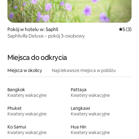
Pokój w hotelu w: Saphli
Średnia oc
5 (3)
Saphlivilla Deluxe – pokój 3-osobowy
Miejsca do odkrycia
Miejsca w okolicy
Najciekawsze miejsca w pobliżu
Bangkok
Pattaya
Kwatery wakacyjne
Kwatery wakacyjne
Phuket
Langkawi
Kwatery wakacyjne
Kwatery wakacyjne
Ko Samui
Hua Hin
Kwatery wakacyjne
Kwatery wakacyjne