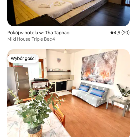
Pokój w hotelu w: Tha Taphao
Średnia ocena
4,9 (20)
MIki House Triple Bed4
Wybór gości
Wybór gości