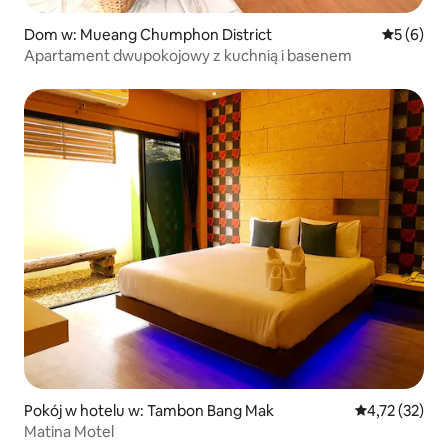
Dom w: Mueang Chumphon District
Średnia oc
5 (6)
Apartament dwupokojowy z kuchnią i basenem
Pokój w hotelu w: Tambon Bang Mak
Średnia ocena:
4,72 (32)
Matina Motel