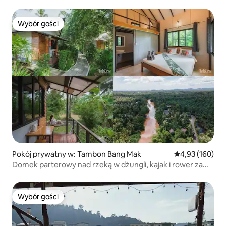
Wybór gości
Wybór gości
Pokój prywatny w: Tambon Bang Mak
Średnia ocena: 
4,93 (160)
Domek parterowy nad rzeką w dżungli, kajak i rower za
darmo
Wybór gości
Wybór gości