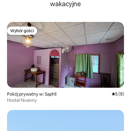
wakacyjne
Wybór gości
Wybór gości
Pokój prywatny w: Saphli
Średnia oc
5 (9)
Hostel Nuanny