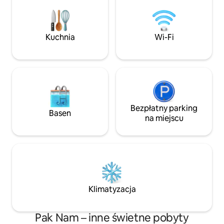
udogodnienia. Przy
makaronem przy kanale. Rowery 🚲 są
idealne na małe s
dostępne za darmo. 🏕 Do dyspozycji
transfery lotniskow
gości jest sprzęt kempingowy. Możesz
niedrogi pobyt, kt
zabrać🐶🐱 ze sobą zwierzęta. Na
Kuchnia
Wi-Fi
Skontaktuj się z 
terenie domu 🚗 znajduje się parking. ️ Do
momencie.
dyspozycji gości jest Wi-Fi, ciepła woda,
lodówka, czajnik, klimatyzacja, pralka i
telewizor. - Dostępne kajaki. Jeśli chcesz
zagrać, możesz to zrobić z
wyprzedzeniem. Dodatkowa opłata-
Stawka dla łodzi 1 dzień 200 THB/3 dzień
450 THB/7 dni 1000 THB
Bezpłatny parking
Basen
na miejscu
Klimatyzacja
Pak Nam – inne świetne pobyty