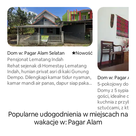
Dom w: Pagar Alam Selatan
Nowe miejsce pobytu
Nowość
Pensjonat Lematang Indah
Rehat sejenak di Homestay Lematang
Indah, hunian privat asri di kaki Gunung
Dempo. Dilengkapi kamar tidur nyaman,
Dom w: Pagar Al
kamar mandi air panas, dapur siap pakai,
5-pokojowy dom dl
WiFi, dan teras berbalut kabut pagi yang
Domy z 5 sypialniam
sejuk, penginapan ini pas untuk liburan
gości, idealne dla grup. Dostę
keluarga. Lokasinya sangat strategis,
kuchnia z przybor
hanya beberapa menit dari hamparan
sztućcami, z któr
Kebun Teh dan Air Terjun Lematang
Popularne udogodnienia w miejscach na
korzystać i sprzątać po
Indah. Tersedia area parkir luas yang
się tam również salon i 
wakacje w: Pagar Alam
aman. Siapkan jaket Anda dan ciptakan
km do Gunung Dem
momen hangat tak terlupakan di tengah
pobliżu megalith, m
pesona alam. Pesan sekarang!