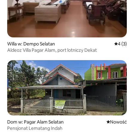
Willa w: Dempo Selatan
Średnia oc
4 (3)
Aldeoz Villa Pagar Alam, port lotniczy Dekat
Dom w: Pagar Alam Selatan
Nowe miejsc
Nowość
Pensjonat Lematang Indah