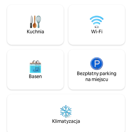
których można zje
kawiarni. W Pagaralam znajdują się
wypożyczalnie mot
mogą wynająć w po
turystycznych.
Kuchnia
Wi-Fi
Bezpłatny parking
Basen
na miejscu
Klimatyzacja