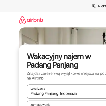
Przejdź
Niek
do
treści
Wakacyjny najem w
Padang Panjang
Znajdź i zarezerwuj wyjątkowe miejsca na po
na Airbnb
Lokalizacja
Gdy wyniki będą dostępne, możesz poruszać się p
Zameldowanie