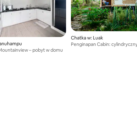
Chatka w: Luak
Banuhampu
Penginapan Cabin: cylindrycz
Mountainview – pobyt w domu
w lesie – Sikabu