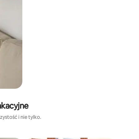
akacyjne
ystość i nie tylko.