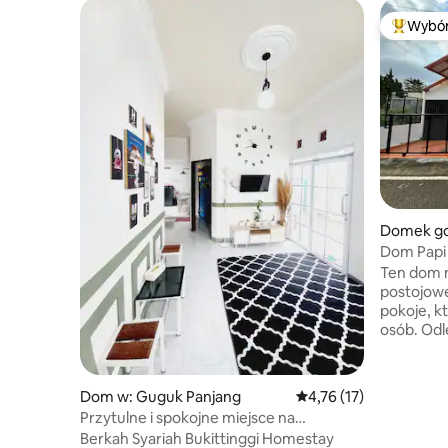
Wybór
Najpopul
Domek go
Mandiangi
Dom Papi
Ten dom 
postojow
pokoje, k
osób. Od
mniej niż
zegarowe
gości jest
Dom w: Guguk Panjang
Średnia ocena: 4,76 na 
4,76 (17)
kuchnia. 
Przytulne i spokojne miejsce na
ponieważ 
spotkania rodzinne
Berkah Syariah Bukittinggi Homestay
zorientow