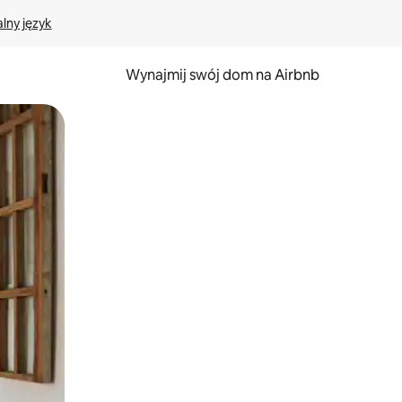
lny język
Wynajmij swój dom na Airbnb
e za pomocą gestów dotykowych lub przesuwania.