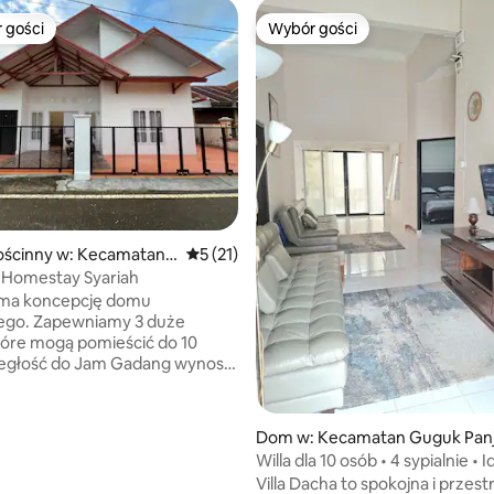
 gości
Wybór gości
arniejsze z kategorii Wybór gości
Wybór gości
ścinny w: Kecamatan
Średnia ocena: 5 na 5, liczba recenzji: 21
5 (21)
n Koto Selayan
 Homestay Syariah
ma koncepcję domu
ego. Zapewniamy 3 duże
tóre mogą pomieścić do 10
ległość do Jam Gadang wynosi
 1 km. Możesz dojść do wieży
j Jam Gadang. Do dyspozycji
 klimatyzacja, ciepła woda i
5, liczba recenzji: 17
Dom w: Kecamatan Guguk Pan
Ale nie zapewniamy Wi-Fi,
ng
Willa dla 10 osób • 4 sypialnie • 
koncepcja tego domu jest
grup
Villa Dacha to spokojna i przes
ana na rodzinę. Jeśli