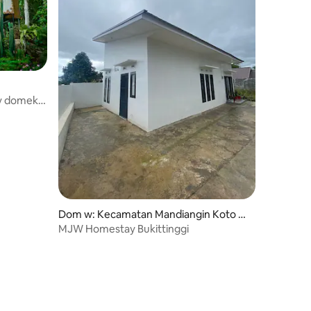
ny domek
Dom w: Kecamatan Mandiangin Koto Se
layan
MJW Homestay Bukittinggi