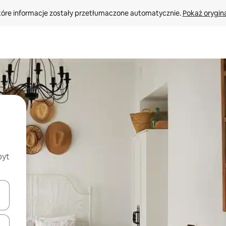
tóre informacje zostały przetłumaczone automatycznie. 
Pokaż orygina
byt
o nich za pomocą klawiszy strzałek w górę i w dół lub przeglądać j