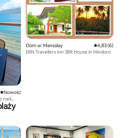
Dom w: Mansalay
Średnia ocena: 4,83 na
4,83 (6)
ERN Travellers Inn 3BR House in Mindoro
Nowe miejsce pobytu
Nowość
ie nad
plaży