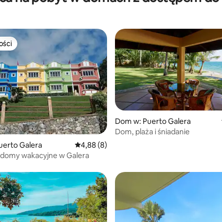
ości
ości
Dom w: Puerto Galera
Dom, plaża i śniadanie
uerto Galera
Średnia ocena: 4,88 na 5, liczba recenzji: 8
4,88 (8)
 domy wakacyjne w Galera