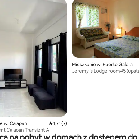
Mieszkanie w: Puerto Galera
Jeremy 's Lodge room#5 (upsta
e w: Calapan
Średnia ocena: 4,71 na 5, liczba recenzji: 7
4,71 (7)
nt Calapan Transient A
sca na pobyt w domach z dostępem do 