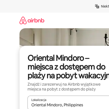
Przejdź
Niek
do
treści
Oriental Mindoro –
miejsca z dostępem do
plaży na pobyt wakacyj
Znajdź i zarezerwuj na Airbnb wyjątkowe
miejsca na pobyt z dostępem do plaży
Lokalizacja
Gdy wyniki będą dostępne, możesz poruszać się p