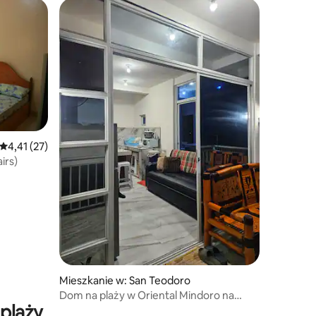
Średnia ocena: 4,41 na 5, liczba recenzji: 27
4,41 (27)
irs)
Mieszkanie w: San Teodoro
Dom na plaży w Oriental Mindoro na
plaży
Filipinach