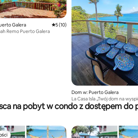
 5, liczba recenzji: 3
uerto Galera
Średnia ocena: 5 na 5, liczba recenzji: 10
5 (10)
bah Remo Puerto Galera
Dom w: Puerto Galera
La Casa Isla „Twój dom na wysp
sca na pobyt w condo z dostępem do 
morzem”
ości
ości