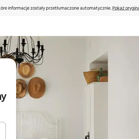
tóre informacje zostały przetłumaczone automatycznie. 
Pokaż orygina
ny
o nich za pomocą klawiszy strzałek w górę i w dół lub przeglądać j