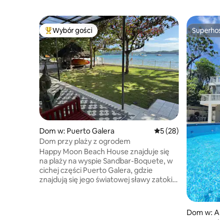
Wybór gości
Superho
Najpopularniejsze z kategorii Wybór gości
Superho
Dom w: Puerto Galera
Średnia ocena: 5 na 
5 (28)
Dom przy plaży z ogrodem
Happy Moon Beach House znajduje się
na plaży na wyspie Sandbar-Boquete, w
cichej części Puerto Galera, gdzie
znajdują się jego światowej sławy zatoki i
Yacht Club. Posiada 3 sypialnie, 3 łazienki,
toaletę i prysznic na zewnątrz, stół do
gry w piłkę nożną, pełną kuchnię, jadalnię
Dom w: Ab
wewnątrz i na zewnątrz, miejsca do