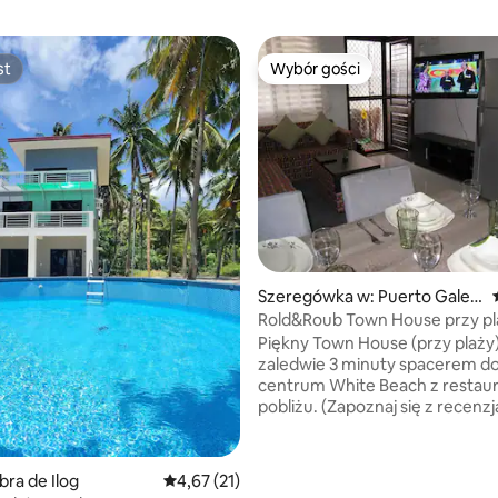
st
Wybór gości
st
Wybór gości
5, liczba recenzji: 28
Szeregówka w: Puerto Galer
a
Rold&Roub Town House przy pl
Piękny Town House (przy plaży)
zaledwie 3 minuty spacerem d
centrum White Beach z restaur
pobliżu. (Zapoznaj się z recenz
naszych poprzednich gości). J
"Superhostem" nie bez powodu
Dedykowane do zapewnienia cz
ra de Ilog
Średnia ocena: 4,67 na 5, liczba recenzji: 21
4,67 (21)
„domowego” środowiska. Każd