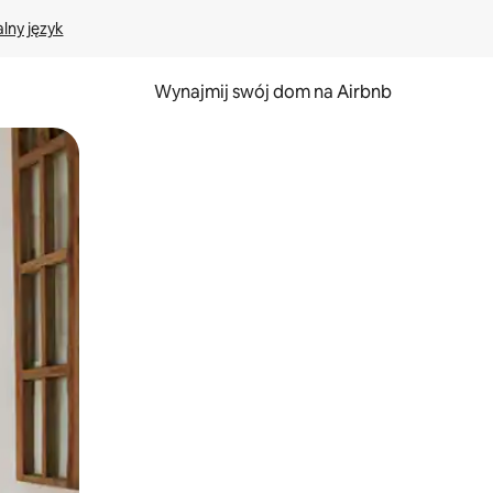
lny język
Wynajmij swój dom na Airbnb
e za pomocą gestów dotykowych lub przesuwania.