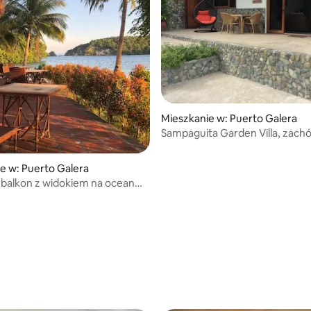
Mieszkanie w: Puerto Galera
Sampaguita Garden Villa, zachó
plaża Aninuan.
e w: Puerto Galera
balkon z widokiem na ocean
nie 121