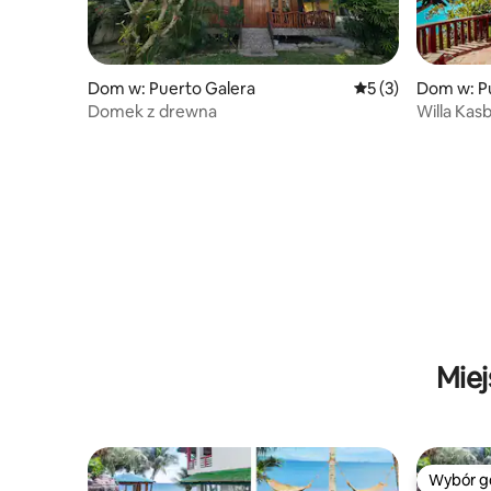
Dom w: Puerto Galera
Średnia ocena: 5 na
5 (3)
Dom w: P
Domek z drewna
Willa Kas
Miej
Wybór g
Wybór g