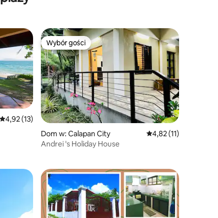
Wybór gości
Wybór gości
Średnia ocena: 4,92 na 5, liczba recenzji: 13
4,92 (13)
Dom w: Calapan City
Średnia ocena: 4,82 na
4,82 (11)
Andrei 's Holiday House