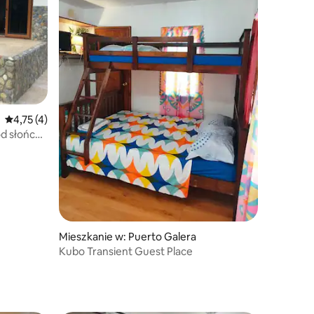
Średnia ocena: 4,75 na 5, liczba recenzji: 4
4,75 (4)
d słońca i
Mieszkanie w: Puerto Galera
Kubo Transient Guest Place