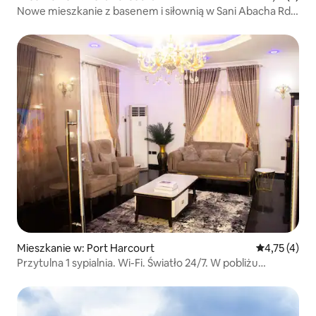
Nowe mieszkanie z basenem i siłownią w Sani Abacha Rd,
GRA
Mieszkanie w: Port Harcourt
Średnia ocena
4,75 (4)
Przytulna 1 sypialnia. Wi-Fi. Światło 24/7. W pobliżu
MarketSquareGRA