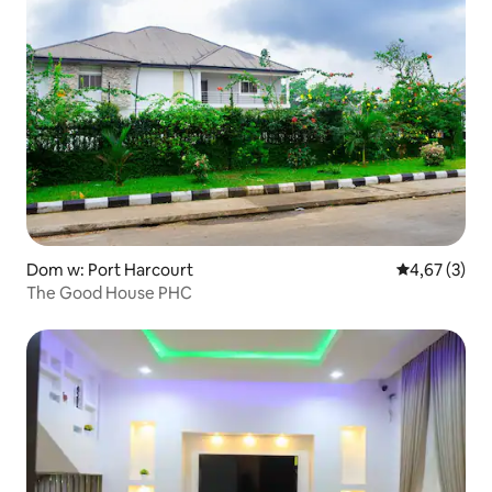
Dom w: Port Harcourt
Średnia ocena
4,67 (3)
The Good House PHC