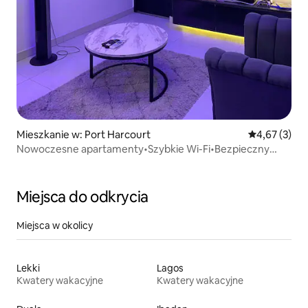
Mieszkanie w: Port Harcourt
Średnia ocena
4,67 (3)
Nowoczesne apartamenty•Szybkie Wi-Fi•Bezpieczny
obszar
Miejsca do odkrycia
Miejsca w okolicy
Lekki
Lagos
Kwatery wakacyjne
Kwatery wakacyjne