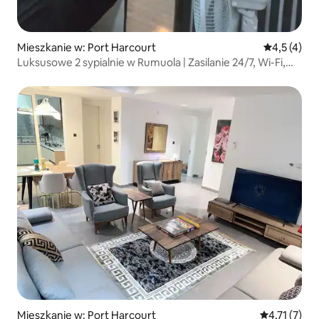
Mieszkanie w: Port Harcourt
Średnia ocen
4,5 (4)
Luksusowe 2 sypialnie w Rumuola | Zasilanie 24/7, Wi-Fi,
SmartTV 32"
Mieszkanie w: Port Harcourt
Średnia ocen
4,71 (7)