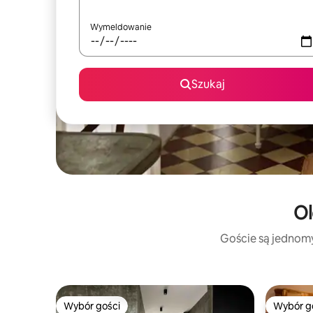
Wymeldowanie
Szukaj
Ol
Goście są jednomyś
Wybór gości
Wybór g
Wybór gości
Wybór g