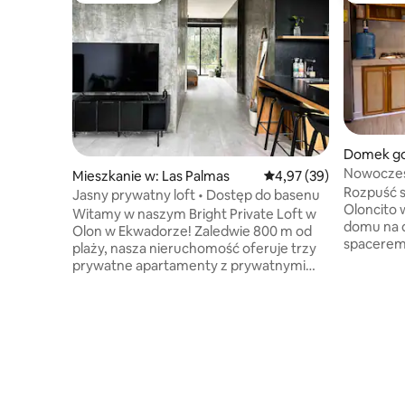
Domek goś
na Canto
Nowoczes
Mieszkanie w: Las Palmas
Średnia ocena: 4,97 na 
4,97 (39)
i balkone
Rozpuść s
Jasny prywatny loft • Dostęp do basenu
Oloncito
Witamy w naszym Bright Private Loft w
domu na d
Olon w Ekwadorze! Zaledwie 800 m od
spacerem 
plaży, nasza nieruchomość oferuje trzy
wyposażo
prywatne apartamenty z prywatnymi
w tym 2 k
łazienkami i w pełni wyposażonymi
lodówkę/z
kuchniami. Korzystaj ze wspólnego
kuchenkę 
basenu i zrelaksuj się w naszym
orzeźwiaj
wyselekcjonowanym lofcie. Jest w nim
przeszklon
łóżko typu queen, prywatna łazienka
spokojna
i w pełni wyposażona kuchnia
ptaków, k
z dodatkową lokalną kawą. Klimatyzacja,
iguany. Lo
Wi-Fi i samodzielne zameldowanie