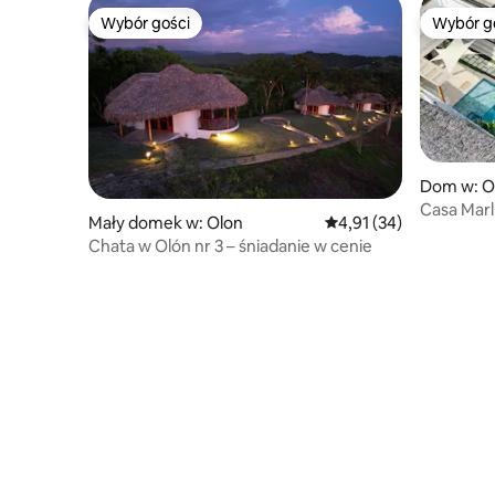
Wybór gości
Wybór g
Wybór gości
Wybór g
Dom w: O
Casa Marl
Mały domek w: Olon
Średnia ocena: 4,91 na 
4,91 (34)
kroków o
Chata w Olón nr 3 – śniadanie w cenie