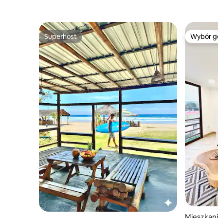
Superhost
Wybór g
Superhost
Wybór g
Mieszkani