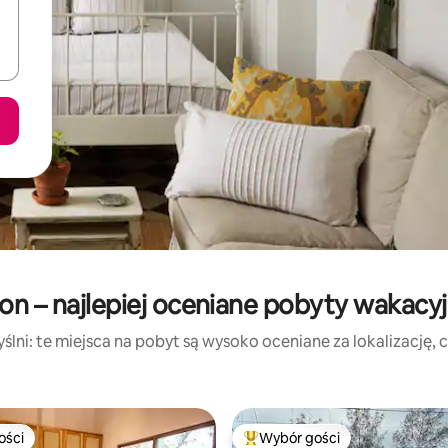
on – najlepiej oceniane pobyty wakacy
lni: te miejsca na pobyt są wysoko oceniane za lokalizację, cz
ości
Wybór gości
ości
Najpopularniejsze z kategorii 