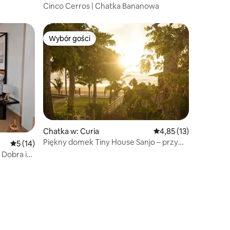
Cinco Cerros | Chatka Bananowa
Wybór gości
Wybór gości
Wybór gości
Chatka w: Curia
Średnia ocena: 4,85 na 
4,85 (13)
Piękny domek Tiny House Sanjo – przy
Średnia ocena: 5 na 5, liczba recenzji: 14
5 (14)
plaży
Dobra i