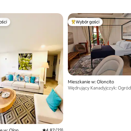
ości
Wybór gości
ości
Najpopularniejsze z kategorii 
Mieszkanie w: Oloncito
Wędrujący Kanadyjczyk: Ogród 
Zła
e w: Olon
Średnia ocena: 4,87 na 5, liczba recenzji: 23
4,87 (23)