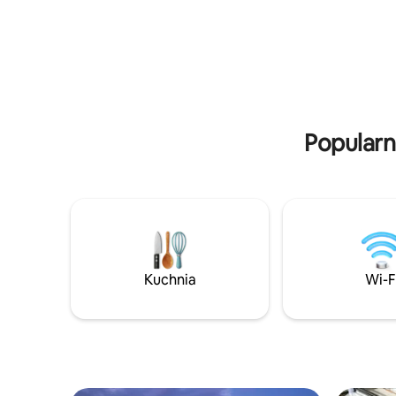
przestron
zapewniają komfortowy pobyt. Odkryj
stanowiska
pobliskie plaże i zanurz się
niezawod
w wyluzowanym stylu życia na
wybrzeżu. Już dziś zarezerwuj pobyt!
Popularn
Kuchnia
Wi-F