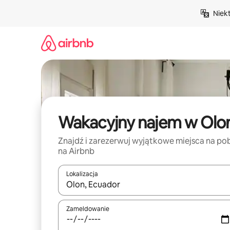
Przejdź
Niek
do
treści
Wakacyjny najem w Olo
Znajdź i zarezerwuj wyjątkowe miejsca na po
na Airbnb
Lokalizacja
Gdy wyniki będą dostępne, możesz poruszać się p
Zameldowanie