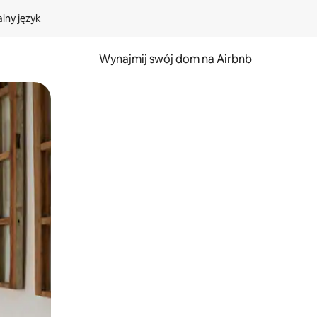
lny język
Wynajmij swój dom na Airbnb
e za pomocą gestów dotykowych lub przesuwania.