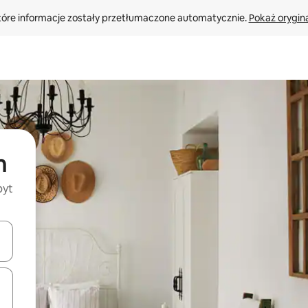
tóre informacje zostały przetłumaczone automatycznie. 
Pokaż orygina
n
byt
o nich za pomocą klawiszy strzałek w górę i w dół lub przeglądać j