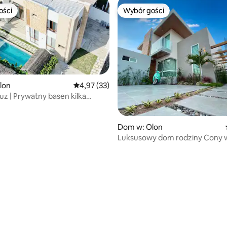
ości
Wybór gości
ości
Wybór gości
lon
Średnia ocena: 4,97 na 5, liczba recenzji: 33
4,97 (33)
uz | Prywatny basen kilka
5, liczba recenzji: 34
d morza
Dom w: Olon
Luksusowy dom rodziny Cony 