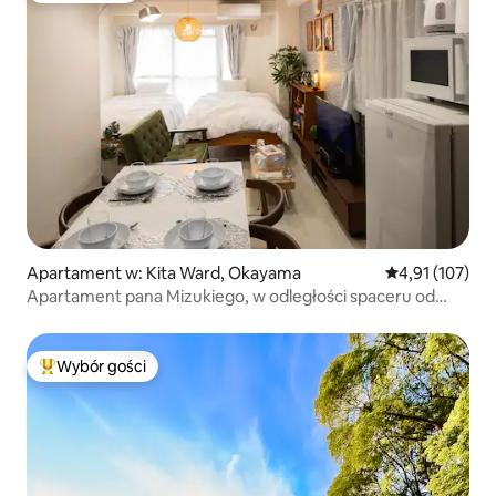
Apartament w: Kita Ward, Okayama
Średnia ocena: 
4,91 (107)
Apartament pana Mizukiego, w odległości spaceru od
stacji Okayama / Switch2 / Wynajem całości / Maksymalnie
4 osoby / AEON Mall Okayama
Wybór gości
Najpopularniejsze z kategorii Wybór gości