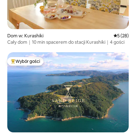
Dom w: Kurashiki
Średnia oce
5 (28)
Cały dom｜10 min spacerem do stacji Kurashiki｜4 gości
Wybór gości
Najpopularniejsze z kategorii Wybór gości