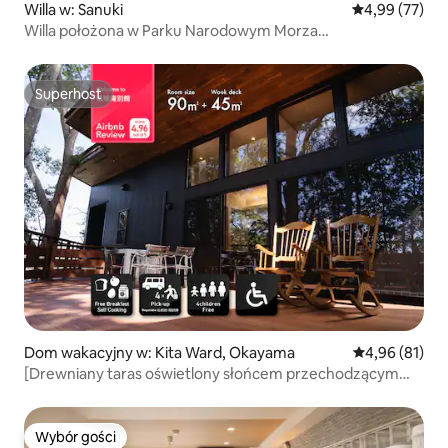
Willa w: Sanuki
Średnia ocena:
4,99 (77)
Willa położona w Parku Narodowym Morza
Wewnętrznego Seto. Z sauną w kształcie łodzi. Sztuka.
Superhost
Superhost
Dom wakacyjny w: Kita Ward, Okayama
Średnia ocena:
4,96 (81)
[Drewniany taras oświetlony słońcem przechodzącym
przez drzewa] 90 m² willa, wyrafinowane, niecodzienne,
maksymalnie 8 osób, 10 minut pociągiem ze stacji
Okayama, aneks Momojiro
Wybór gości
Wybór gości