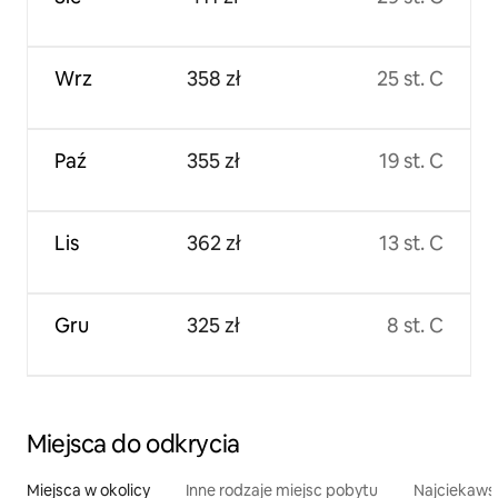
Wrz
358 zł
25 st. C
Paź
355 zł
19 st. C
Lis
362 zł
13 st. C
Gru
325 zł
8 st. C
Miejsca do odkrycia
Miejsca w okolicy
Inne rodzaje miejsc pobytu
Najciekawsz