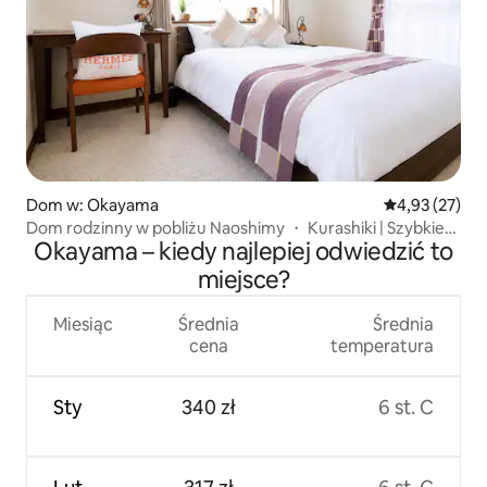
Dom w: Okayama
Średnia ocena:
4,93 (27)
Dom rodzinny w pobliżu Naoshimy ・ Kurashiki | Szybkie
Okayama – kiedy najlepiej odwiedzić to
Wi-Fi
miejsce?
Miesiąc
Średnia
Średnia
cena
temperatura
Sty
340 zł
6 st. C