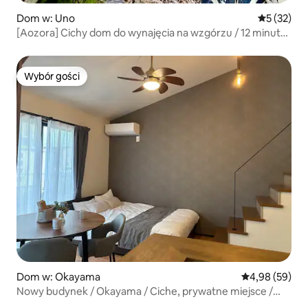
Dom w: Uno
Średnia oce
5 (32)
[Aozora] Cichy dom do wynajęcia na wzgórzu / 12 minut
spacerem do promu Naoshima / Port Uno
Wybór gości
Wybór gości
Dom w: Okayama
Średnia ocena:
4,98 (59)
Nowy budynek / Okayama / Ciche, prywatne miejsce /
Niezwykłe / Podróż samochodem / Naoshima / Yugayama