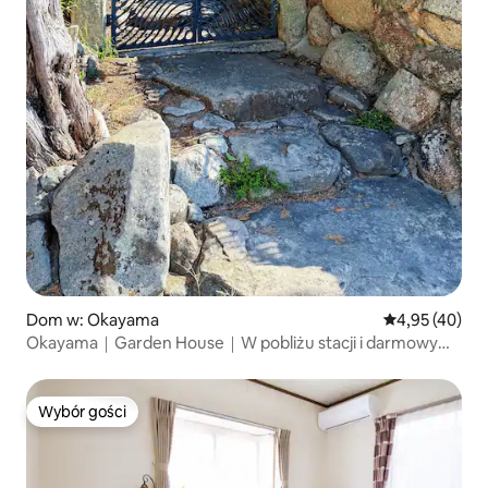
Dom w: Okayama
Średnia ocena:
4,95 (40)
Okayama｜Garden House｜W pobliżu stacji i darmowy
parking
Wybór gości
Wybór gości