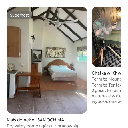
Superhost
Superhost
Chatka w: Khwai
Termite Mound Te
Termite Tented 5
2 gości. Przestron
na tarasie w cieniu. Łazienka jest
wyposażona w prys
umywalkę oraz pośc
wentylator, sejf n
porty do ładowani
Mały domek w: SAMOCHIMA
gazową i lodówką
Prywatny domek górski z pracownią