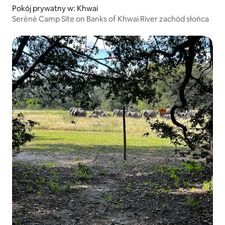
Pokój prywatny w: Khwai
Serènè Camp Site on Banks of Khwai River zachód słońca