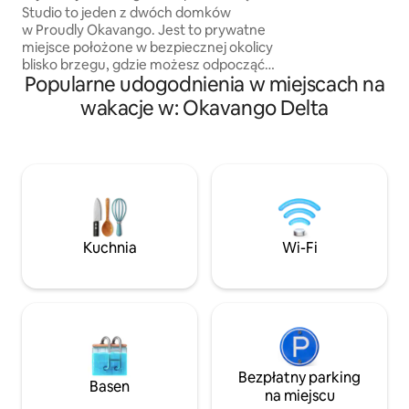
usytuowana pod 
i widokiem na lagunę.
Studio to jeden z dwóch domków
Leadwood, prowadz
w Proudly Okavango. Jest to prywatne
Palenisko z krzesł
miejsce położone w bezpiecznej okolicy
grillowania. Term
blisko brzegu, gdzie możesz odpocząć
zarezerwować samo
Popularne udogodnienia w miejscach na
w wolnym czasie na prywatnym tarasie.
z Termite Tented 4
Do dyspozycji masz aneks kuchenny,
wakacje w: Okavango Delta
Termite Tented 4 i 
kuchenkę mikrofalową, lodówkę
osób.
i wentylatory sufitowe / prysznic
i toaletę. Zapewnienie fantastycznego
wypoczynku. Żyj w swoim tempie
w obiekcie z własnym wyżywieniem.
Spaceruj w bezpiecznym otoczeniu,
pływaj lub wybierz się na rejs
o zachodzie słońca we własnym tempie.
Kuchnia
Wi-Fi
Zrelaksuj się w tym wyjątkowym i
spokojnym miejscu.
Bezpłatny parking
Basen
na miejscu