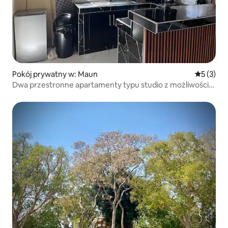
Pokój prywatny w: Maun
Średnia oc
5 (3)
Dwa przestronne apartamenty typu studio z możliwością
samodzielnego przygotowywania posiłków.