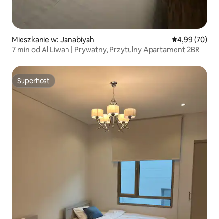
Mieszkanie w: Janabiyah
Średnia ocena:
4,99 (70)
7 min od Al Liwan | Prywatny, Przytulny Apartament 2BR
Superhost
Superhost