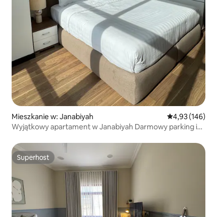
Mieszkanie w: Janabiyah
Średnia ocena: 
4,93 (146)
Wyjątkowy apartament w Janabiyah Darmowy parking i
Wi-Fi
Superhost
Superhost