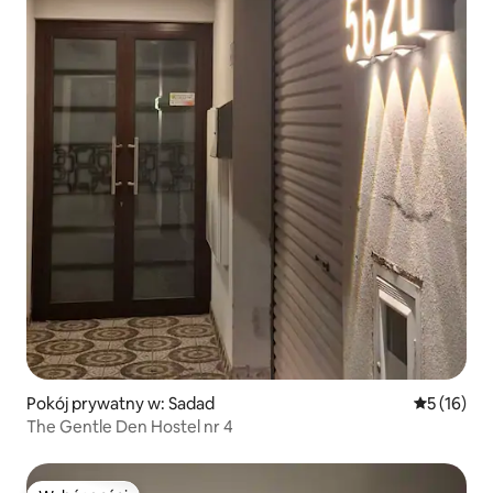
Pokój prywatny w: Sadad
Średnia oce
5 (16)
The Gentle Den Hostel nr 4