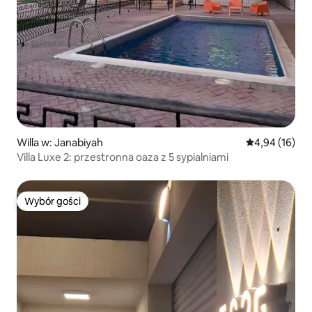
Willa w: Janabiyah
Średnia ocena:
4,94 (16)
Villa Luxe 2: przestronna oaza z 5 sypialniami
Wybór gości
Wybór gości