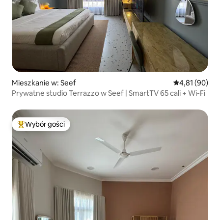
Mieszkanie w: Seef
Średnia ocena:
4,81 (90)
Prywatne studio Terrazzo w Seef | SmartTV 65 cali + Wi-Fi
Wybór gości
Najpopularniejsze z kategorii Wybór gości