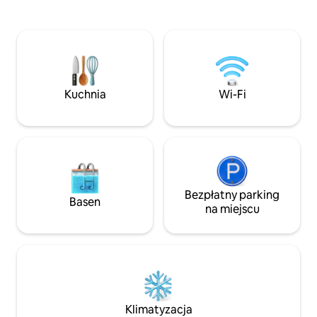
Wygodny pokój - Bez piekarnika – część
Kuchnia – część dzienna - 2 
dzienna - 2 łazienki Mieszkanie znajduje
Parking Mieszkanie znajduje się kilka
się kilka minut od City Seef Mall, City
minut od City Seef 
Center Mall, Al-Aali Mall, Bahrain Mall,
Al-Aali Mall, Bahra
Jazeera Al Reef, Muda Mall i The
Reef, Muda Mall i 
Avenues Mall. Z niecierpliwością
Z niecierpliwości
czekamy na Twoje powitanie i sprawimy,
powitanie i sprawi
Kuchnia
Wi-Fi
że Twój pobyt będzie niezapomnianym
będzie niezapomn
przeżyciem! Podczas zameldowania
Podczas zameldo
możemy wymagać dowodu tożsamości
wymagać dowodu 
Bezpłatny parking
Basen
na miejscu
Klimatyzacja