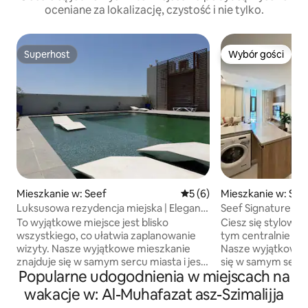
oceniane za lokalizację, czystość i nie tylko.
Superhost
Wybór gości
Superhost
Wybór gości
Mieszkanie w: Seef
Średnia ocena: 5 na 5, liczb
5 (6)
Mieszkanie w: See
Luksusowa rezydencja miejska | Elegant
Seef Signature | 
Living FCT138O
FCT118O
To wyjątkowe miejsce jest blisko
Ciesz się stylow
wszystkiego, co ułatwia zaplanowanie
tym centralnie po
wizyty. Nasze wyjątkowe mieszkanie
Nasze wyjątkowe 
znajduje się w samym sercu miasta i jest
się w samym sercu 
Popularne udogodnienia w miejscach na
idealną bazą wypadową do zwiedzania
bazą wypadową do
lokalnych atrakcji i odkrywania
atrakcji i odkrywa
wakacje w: Al-Muhafazat asz-Szimalijja
najsmaczniejszych restauracji Funkcje: -
restauracji Funkcje: - Wygodny pokój -