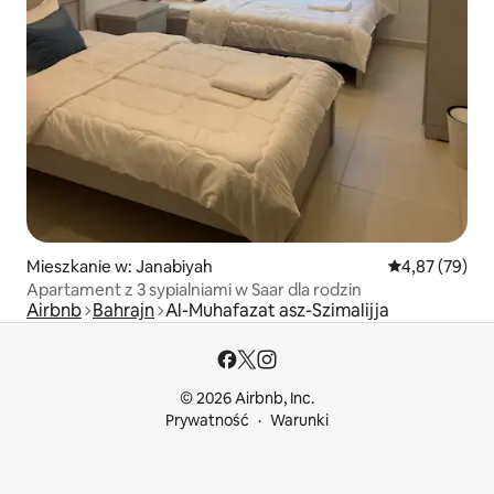
Mieszkanie w: Janabiyah
Średnia ocena:
4,87 (79)
Apartament z 3 sypialniami w Saar dla rodzin
Airbnb
Bahrajn
Al-Muhafazat asz-Szimalijja
© 2026 Airbnb, Inc.
Prywatność
Warunki