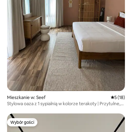
Mieszkanie w: Seef
Średnia oce
5 (18)
Stylowa oaza z 1 sypialnią w kolorze terakoty | Przytulne,
nowoczesne miejsce na pobyt
Wybór gości
Wybór gości