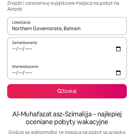
Znajdź i zarezerwuj wyjątkowe miejsca na pobyt na
Airbnb
Lokalizacja
Gdy wyniki będą dostępne, możesz poruszać się po nich za pom
Zameldowanie
Wymeldowanie
Szukaj
Al-Muhafazat asz-Szimalijja – najlepiej
oceniane pobyty wakacyjne
Goście są jednomyślni: te miejsca na pobyt są wysoko