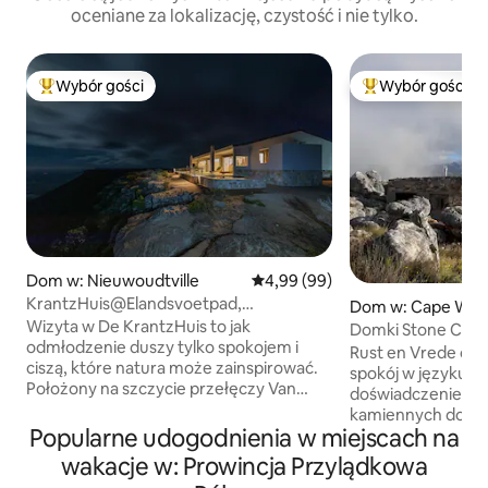
oceniane za lokalizację, czystość i nie tylko.
Wybór gości
Wybór gości
Najpopularniejsze z kategorii Wybór gości
Najpopularniejsze
Dom w: Nieuwoudtville
Średnia ocena: 4,99 na 5, liczba
4,99 (99)
KrantzHuis@Elandsvoetpad,
Dom w: Cape Wine
Nieuwoudtville
Wizyta w De KrantzHuis to jak
trict Municipality
Domki Stone Cott
odmłodzenie duszy tylko spokojem i
Rust en Vrede oz
ciszą, które natura może zainspirować.
spokój w języku af
Położony na szczycie przełęczy Van
doświadczenie po
Rhyns w kierunku Nieuwoudtville, jest
kamiennych domka
idealnym miejscem, aby znaleźć spokój.
Popularne udogodnienia w miejscach na
siebie o 20 metró
Wejdź do pięknego salonu na planie
TYLKO jako para, 
wakacje w: Prowincja Przylądkowa
otwartym, z wbudowanym kominkiem
korzystanie z basenu