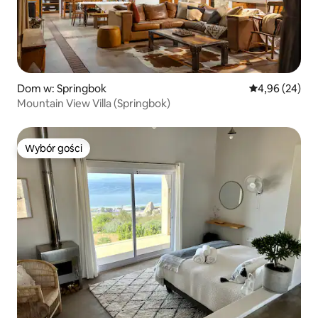
Dom w: Springbok
Średnia ocena:
4,96 (24)
Mountain View Villa (Springbok)
Wybór gości
Wybór gości