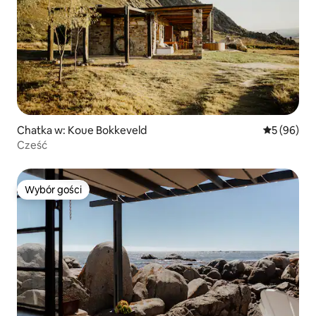
Chatka w: Koue Bokkeveld
Średnia oce
5 (96)
Cześć
Wybór gości
Wybór gości