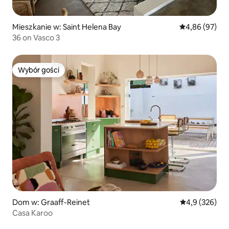
Mieszkanie w: Saint Helena Bay
Średnia ocena:
4,86 (97)
36 on Vasco 3
Wybór gości
Wybór gości
Dom w: Graaff-Reinet
Średnia ocena:
4,9 (326)
Casa Karoo