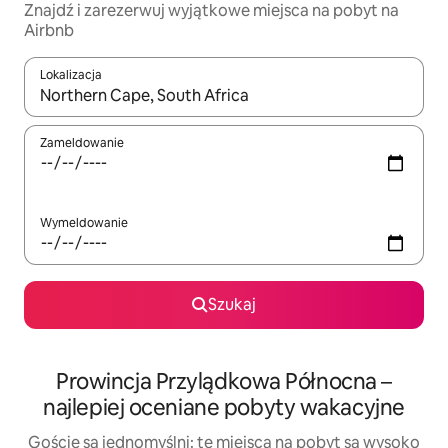
Znajdź i zarezerwuj wyjątkowe miejsca na pobyt na
Airbnb
Lokalizacja
Gdy wyniki będą dostępne, możesz poruszać się po nich za pom
Zameldowanie
Wymeldowanie
Szukaj
Prowincja Przylądkowa Północna –
najlepiej oceniane pobyty wakacyjne
Goście są jednomyślni: te miejsca na pobyt są wysoko