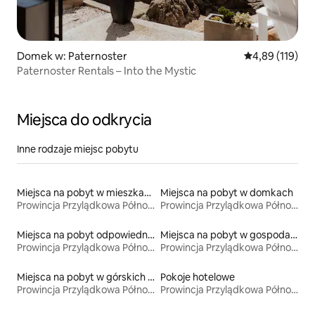
Domek w: Paternoster
Średnia ocena: 
4,89 (119)
Paternoster Rentals – Into the Mystic
Miejsca do odkrycia
Inne rodzaje miejsc pobytu
Miejsca na pobyt w mieszkaniach
Miejsca na pobyt w domkach
Prowincja Przylądkowa Północna
Prowincja Przylądkowa Północna
Miejsca na pobyt odpowiednie dla rodzin
Miejsca na pobyt w gospodarstwach agroturystycznych
Prowincja Przylądkowa Północna
Prowincja Przylądkowa Północna
Miejsca na pobyt w górskich chatach
Pokoje hotelowe
Prowincja Przylądkowa Północna
Prowincja Przylądkowa Północna