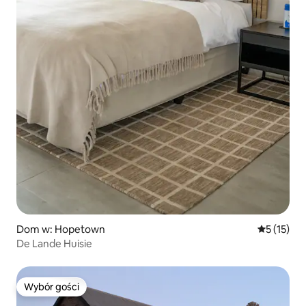
Dom w: Hopetown
Średnia oce
5 (15)
De Lande Huisie
Wybór gości
Wybór gości