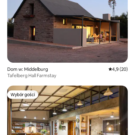
Dom w: Middelburg
Średnia ocena
4,9 (20)
Tafelberg Hall Farmstay
Wybór gości
Wybór gości