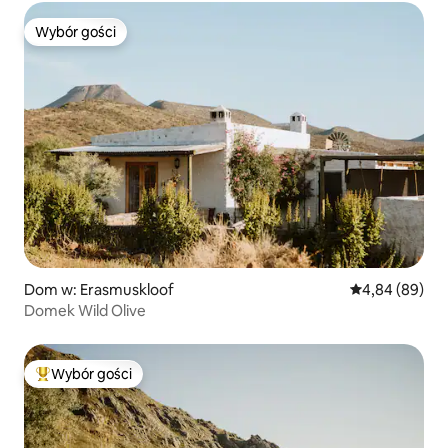
Wybór gości
Wybór gości
Dom w: Erasmuskloof
Średnia ocena:
4,84 (89)
Domek Wild Olive
Wybór gości
Najpopularniejsze z kategorii Wybór gości