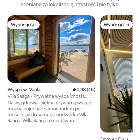
oceniane za lokalizację, czystość i nie tylko.
Wybór gości
Wybór gości
Wybór gości
Wybór gości
Wyspa w: Vaala
Średnia ocena: 4,98 na 5, liczba
4,98 (46)
Villa Saaga - Prywatna wyspa (most)
Oulujärvi
Na wyjątkową i piękną prywatną wyspę
można dojechać samochodem po
moście, aż do samego podwórka Villa
Saaga. Willa Saaga to niedawno
odnowiona i urządzona w wysokiej
jakości willa o powierzchni około 80 m2.
Liczba gości 1-6. Na wyspie można
Dom w: Oulu