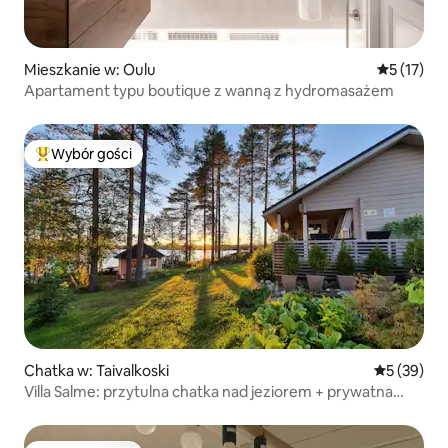
Mieszkanie w: Oulu
Średnia oce
5 (17)
Apartament typu boutique z wanną z hydromasażem
Wybór gości
Najpopularniejsze z kategorii Wybór gości
Chatka w: Taivalkoski
Średnia oce
5 (39)
Villa Salme: przytulna chatka nad jeziorem + prywatna
plaża