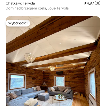
Chatka w: Tervola
Średnia ocena:
4,97 (31)
Dom nad brzegiem rzeki, Loue Tervola
Wybór gości
Wybór gości