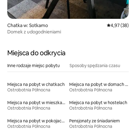
Chatka w: Sotkamo
Średnia ocena:
4,97 (38)
Domek z udogodnieniami
Miejsca do odkrycia
Inne rodzaje miejsc pobytu
Sposoby spędzania czasu
Miejsca na pobyt w chatkach
Miejsca na pobyt w domach wakacyjnych
Ostrobotnia Północna
Ostrobotnia Północna
Miejsca na pobyt w mieszkaniach
Miejsca na pobyt w hostelach
Ostrobotnia Północna
Ostrobotnia Północna
Miejsca na pobyt w pokojach prywatnych z łazienką
Pensjonaty ze śniadaniem
Ostrobotnia Północna
Ostrobotnia Północna