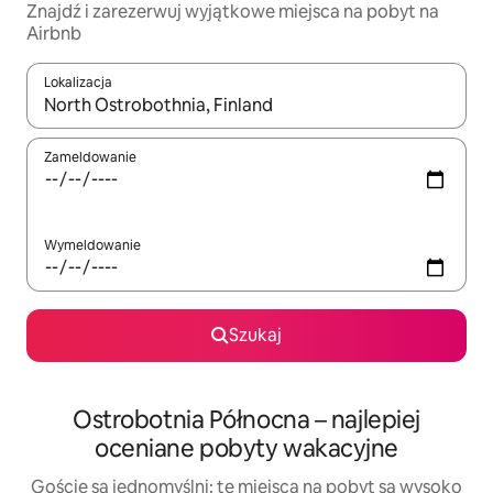
Znajdź i zarezerwuj wyjątkowe miejsca na pobyt na
Airbnb
Lokalizacja
Gdy wyniki będą dostępne, możesz poruszać się po nich za pom
Zameldowanie
Wymeldowanie
Szukaj
Ostrobotnia Północna – najlepiej
oceniane pobyty wakacyjne
Goście są jednomyślni: te miejsca na pobyt są wysoko