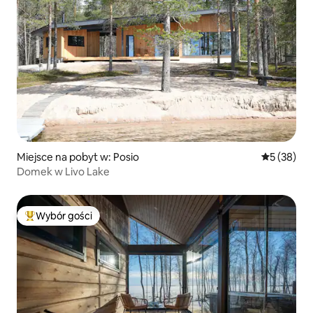
Miejsce na pobyt w: Posio
Średnia oce
5 (38)
Domek w Livo Lake
Wybór gości
Najpopularniejsze z kategorii Wybór gości