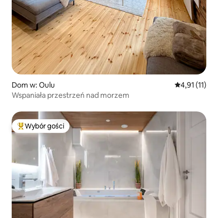
Dom w: Oulu
Średnia ocena
4,91 (11)
Wspaniała przestrzeń nad morzem
Wybór gości
Najpopularniejsze z kategorii Wybór gości