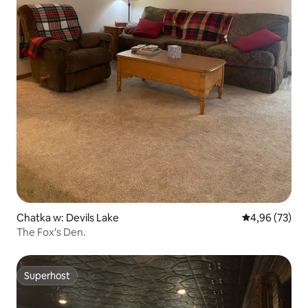
Chatka w: Devils Lake
Średnia ocena:
4,96 (73)
The Fox's Den.
Superhost
Superhost