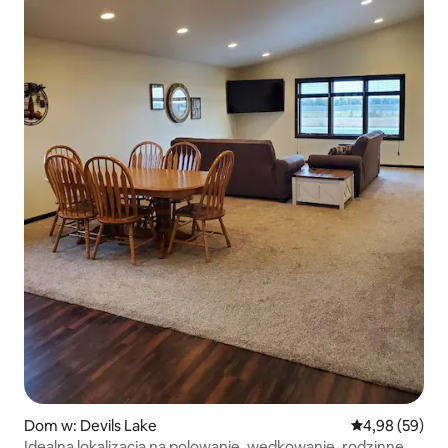
Dom w: Devils Lake
Średnia ocena:
4,98 (59)
Idealna lokalizacja na polowanie, wędkowanie, rodzinne