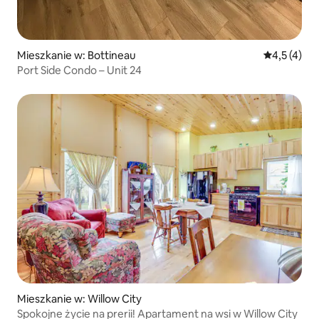
Mieszkanie w: Bottineau
Średnia ocen
4,5 (4)
Port Side Condo – Unit 24
Mieszkanie w: Willow City
Spokojne życie na prerii! Apartament na wsi w Willow City