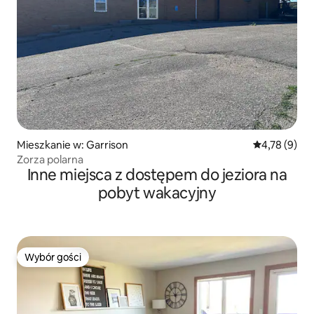
Mieszkanie w: Garrison
Średnia ocena
4,78 (9)
Zorza polarna
Inne miejsca z dostępem do jeziora na
pobyt wakacyjny
Wybór gości
Wybór gości