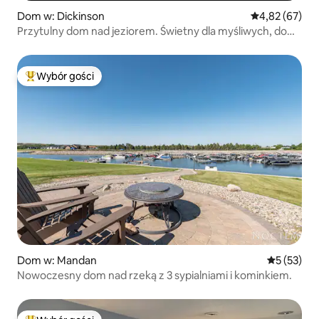
Dom w: Dickinson
Średnia ocena:
4,82 (67)
Przytulny dom nad jeziorem. Świetny dla myśliwych, do
Badland, na wakacje
Wybór gości
Najpopularniejsze z kategorii Wybór gości
Dom w: Mandan
Średnia oce
5 (53)
Nowoczesny dom nad rzeką z 3 sypialniami i kominkiem.