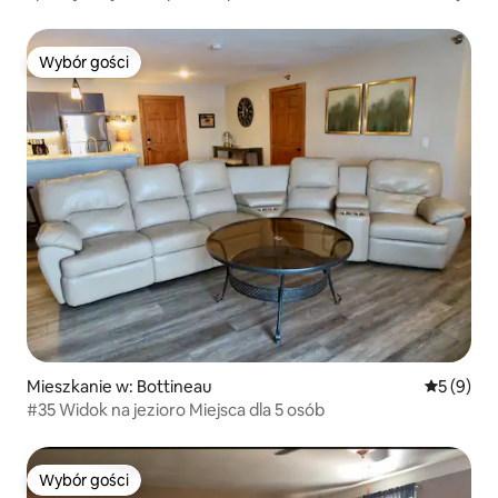
Wybór gości
Wybór gości
Mieszkanie w: Bottineau
Średnia oc
5 (9)
#35 Widok na jezioro Miejsca dla 5 osób
Wybór gości
Wybór gości