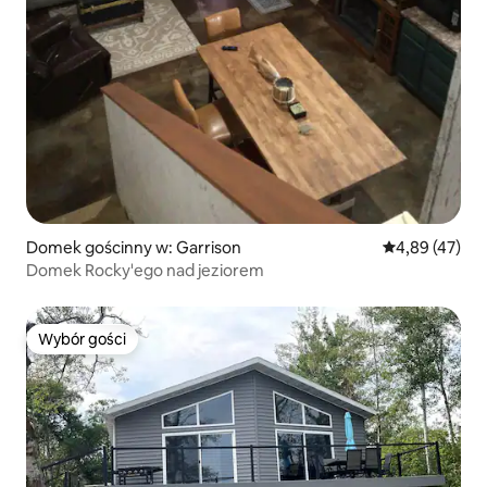
Domek gościnny w: Garrison
Średnia ocena:
4,89 (47)
Domek Rocky'ego nad jeziorem
Wybór gości
Wybór gości