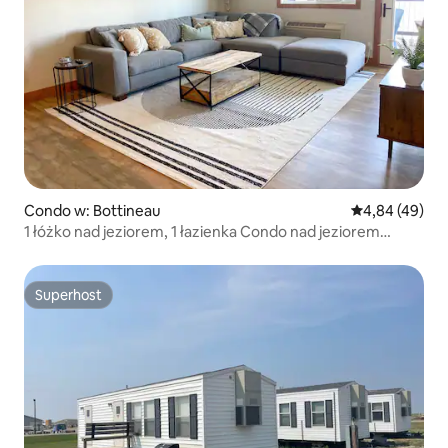
Condo w: Bottineau
Średnia ocena:
4,84 (49)
1 łóżko nad jeziorem, 1 łazienka Condo nad jeziorem
Metigoshe
Superhost
Superhost