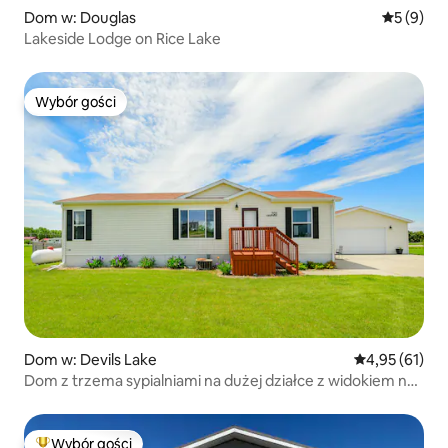
Dom w: Douglas
Średnia oc
5 (9)
Lakeside Lodge on Rice Lake
Wybór gości
Wybór gości
Dom w: Devils Lake
Średnia ocena:
4,95 (61)
Dom z trzema sypialniami na dużej działce z widokiem na
jezioro
Wybór gości