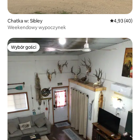
Chatka w: Sibley
Średnia ocena:
4,93 (40)
Weekendowy wypoczynek
Wybór gości
Wybór gości