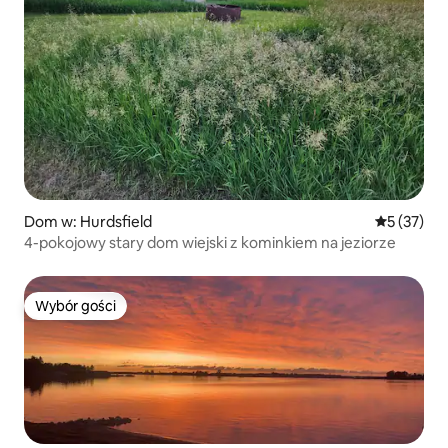
Dom w: Hurdsfield
Średnia oce
5 (37)
4-pokojowy stary dom wiejski z kominkiem na jeziorze
Wybór gości
Wybór gości