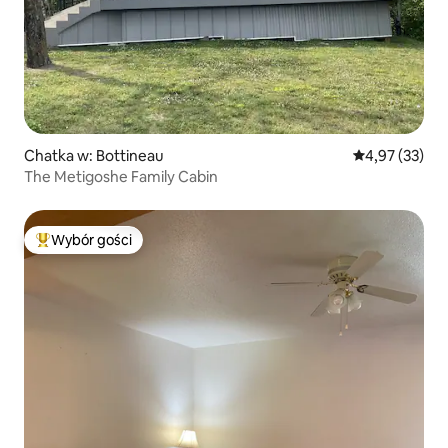
Chatka w: Bottineau
Średnia ocena:
4,97 (33)
The Metigoshe Family Cabin
Wybór gości
Najpopularniejsze z kategorii Wybór gości