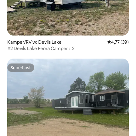
Kamper/RV w: Devils Lake
Średnia ocena:
4,77 (39)
#2 Devils Lake Fema Camper #2
Superhost
Superhost