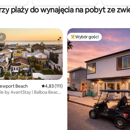
to mieć wpływ na widok z parte
Zobacz zdjęcia.
zy plaży do wynajęcia na pobyt ze zwi
st
Wybór gości
st
Najpopularniejsze z kategorii 
ewport Beach
Średnia ocena: 4,83 na 5, liczba recenzji: 111
4,83 (111)
le by AvantStay | Balboa Beach