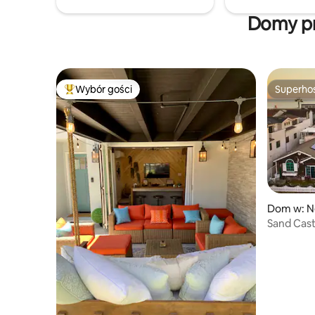
przystań z dachu ✓ Fajna klimatyzacja ✓
i suszarka
Domy pr
Garaż + pojazd elektryczny⚡ ✓ Duże
łóżko (king) + 2 łóżka typu queen ✓ 75-
calowy telewizor + muzyka + szybkie Wi-
Fi ✓ Przytulny kominek Daty szybko się
wyprzedają!
Wybór gości
Superho
Najpopularniejsze z kategorii Wybór gości
Superho
Dom w: N
Sand Cast
House