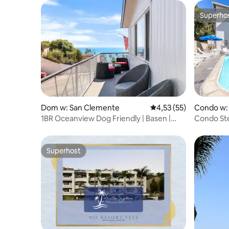
Superho
Superho
Dom w: San Clemente
Średnia ocena: 4,53 na 
4,53 (55)
Condo w:
1BR Oceanview Dog Friendly | Basen |
Condo St
Balkon
Superhost
Superhost