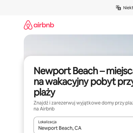
Przejdź
Niek
do
treści
Newport Beach – miejsc
na wakacyjny pobyt prz
plaży
Znajdź i zarezerwuj wyjątkowe domy przy pla
na Airbnb
Lokalizacja
Gdy wyniki będą dostępne, możesz poruszać się p