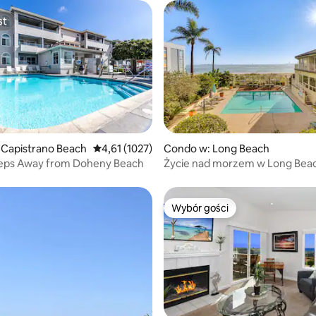
st
st
5, liczba recenzji: 55
 Capistrano Beach
Średnia ocena: 4,61 na 5, liczba recenzji: 1027
4,61 (1027)
Condo w: Long Beach
eps Away from Doheny Beach
Życie nad morzem w Long Bea
mieszkanie o powierzchni 232 
Wybór gości
Wybór gości