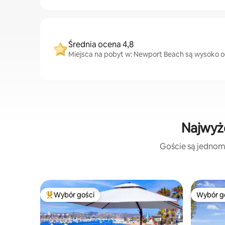
Średnia ocena 4,8
Miejsca na pobyt w: Newport Beach są wysoko oce
Najwyże
Goście są jednomy
Wybór gości
Wybór g
Najpopularniejsze z kategorii Wybór gości
Wybór g