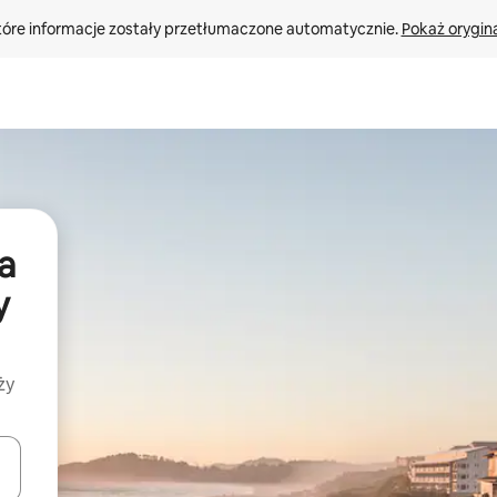
tóre informacje zostały przetłumaczone automatycznie. 
Pokaż orygina
a
y
ży
o nich za pomocą klawiszy strzałek w górę i w dół lub przeglądać j