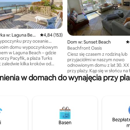
, liczba recenzji: 156
ka w: Laguna Beac
Średnia ocena: 4,84 na 5, liczba recenzji: 153
4,84 (153)
wypoczynku przy oceanie
Dom w: Sunset Beach
Śr
zacją i dostępem do plaży Turks
swoim domu wypoczynkowym
Beachfront Oasis
nem w Laguna Beach – gdzie
Ciesz się czasem z rodziną lub
orzy Pacyfik, a plaża Turks
przyjaciółmi w naszym nowo
t zaledwie kilka kroków od
odnowionym domu z lat 30. XX
tnych schodów. – 4 osoby |
przy plaży. Kąp się w słońcu na 
 | 3 łóżka | 2 łazienki - Przy
ienia w domach do wynajęcia przy pl
latem, złap kilka fal, spłucz się 
z widokiem na plażę i ocean
prysznicem na świeżym powiet
i na zewnątrz – Prywatne
przejdź się wzdłuż brzegu o za
 plażę Turks + niezbędne
słońca i ciesz się grillowaniem n
plażowe i ręczniki – Prywatne
Mamy Spectrum Cable, Wi-Fi, 
kon, podwórko i zewnętrzna
Soundbar, ogrzewanie i klimaty
- Kominek wewnętrzny,
każdym pokoju, 1 miejsce parki
cja, ogrzewanie i wentylatory
bezpłatny parking na ulicy. *Uwaga: w
 – Samodzielne zameldowanie
Bezpłat
miesiącach zimowych miasto b
i
Basen
 klawiatury | Bezpłatny
m
piaszczyste nasypy przed dom
do 3 samochodów) | Pralka