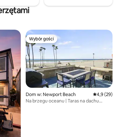
ru.
erzętami
Wybór gości
Wybór gości
Wybór gości
Dom w: Newport Beach
Średnia ocena: 4,9 na 
4,9 (29)
Na brzegu oceanu | Taras na dachu
z panoramicznym widokiem