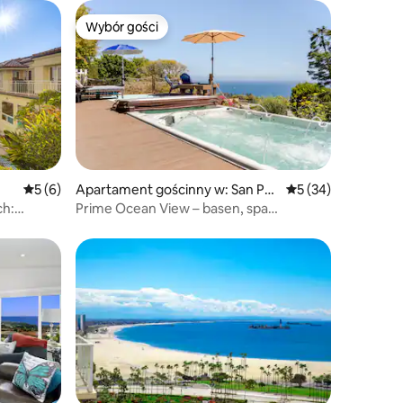
Wybór gości
Wybór gości
Średnia ocena: 5 na 5, liczba recenzji: 6
5 (6)
Apartament gościnny w: San Pe
Średnia ocena: 5 na 
5 (34)
dro
ch:
Prime Ocean View – basen, spa
m²
i palenisko