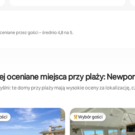
niane przez gości – średnio 4,8 na 5.
j oceniane miejsca przy plaży: Newpo
ślni: te domy przy plaży mają wysokie oceny za lokalizację, czy
ości
Wybór gości
ości
Najpopularniejsze z kategorii 