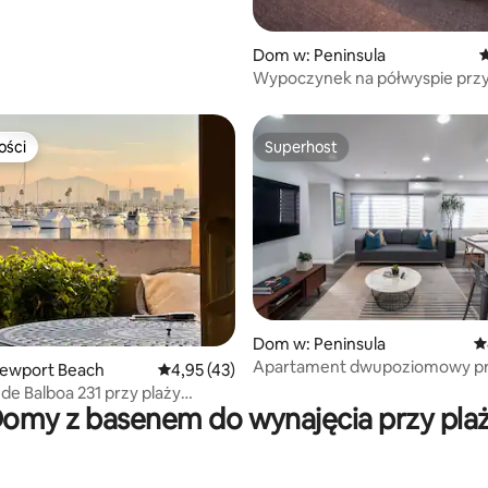
 liczba recenzji: 262
Dom w: Peninsula
Ś
Wypoczynek na półwyspie przy
jachtowym Alamitos Bay
ości
Superhost
ości
Superhost
5, liczba recenzji: 89
Dom w: Peninsula
Ś
Apartament dwupoziomowy prz
ewport Beach
Średnia ocena: 4,95 na 5, liczba recenzji: 43
4,95 (43)
2 łóżka king size, 2,5 łóżka | tar
de Balboa 231 przy plaży
dachu
omy z basenem do wynajęcia przy pla
zacją – najlepszy widok