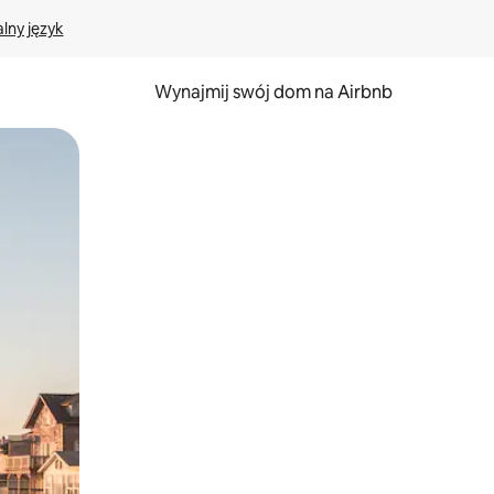
lny język
Wynajmij swój dom na Airbnb
e za pomocą gestów dotykowych lub przesuwania.