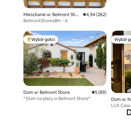
Mieszkanie w: Belmont Shor
Średnia ocena: 4,94 na 5,
4,94 (262)
e
BelmontShoresBH – A
Wybór gości
Wybór g
Najpopularniejsze z kategorii Wybór gości
Wybór g
Dom w: Belmont Shore
Średnia ocena: 5 na 
5 (89)
* Dom na plaży w Belmont Shore*
Dom w: N
LUX Casa 
D
z klimaty