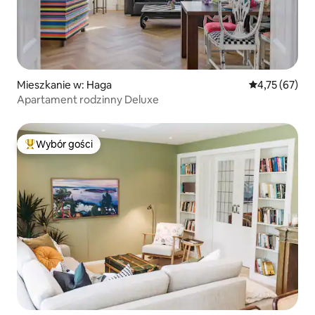
Mieszkanie w: Haga
Średnia ocena:
4,75 (67)
Apartament rodzinny Deluxe
Wybór gości
Najpopularniejsze z kategorii Wybór gości