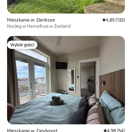
Mieszkanie w: Zierikzee
Średnia ocena: 
4,85 (132)
Nocleg w Hemelhuis w Zeeland
Wybór gości
Wybór gości
Mieszkanie w: Zandvoort
Średnia ocena:
4,98 (54)