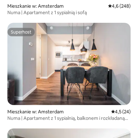
Mieszkanie w: Amsterdam
Średnia ocena:
4,6 (248)
Numa | Apartament z 1 sypialnią i sofą
Superhost
Superhost
Mieszkanie w: Amsterdam
Średnia ocena
4,5 (24)
Numa | Apartament z 1 sypialnią, balkonem i rozkładaną
sofą