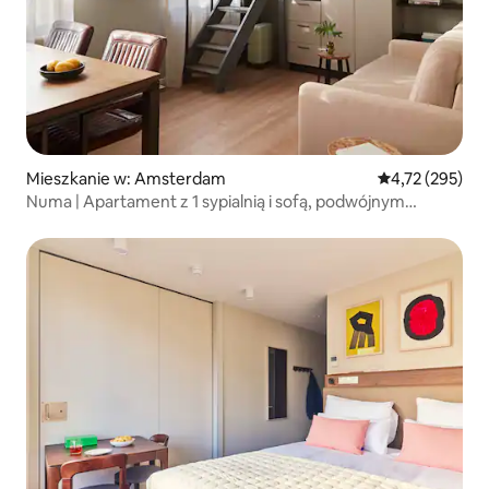
Mieszkanie w: Amsterdam
Średnia ocena: 
4,72 (295)
Numa | Apartament z 1 sypialnią i sofą, podwójnym
łóżkiem