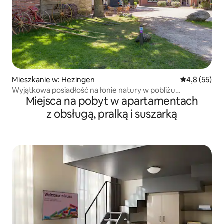
Mieszkanie w: Hezingen
Średnia ocena
4,8 (55)
Wyjątkowa posiadłość na łonie natury w pobliżu
Miejsca na pobyt w apartamentach
Ootmarsum
z obsługą, pralką i suszarką