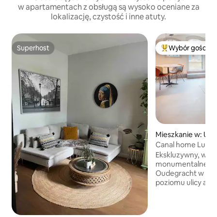
w apartamentach z obsługą są wysoko oceniane za
lokalizację, czystość i inne atuty.
Superhost
Wybór gości
Superhost
Najpopularniejsze
Mieszkanie w: Utr
Canal home Luxu
Oudegracht Utre
Ekskluzywny, wyj
monumentalnej pi
Oudegracht w Utrechci
poziomu ulicy apa
prywatność, spoko
wyjątkowych doświad
samowystarczalna 