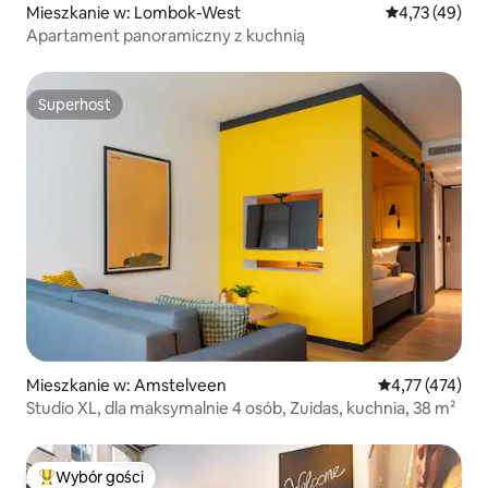
Mieszkanie w: Lombok-West
Średnia ocena:
4,73 (49)
Apartament panoramiczny z kuchnią
Superhost
Superhost
Mieszkanie w: Amstelveen
Średnia ocena: 
4,77 (474)
Studio XL, dla maksymalnie 4 osób, Zuidas, kuchnia, 38 m²
Wybór gości
Najpopularniejsze z kategorii Wybór gości