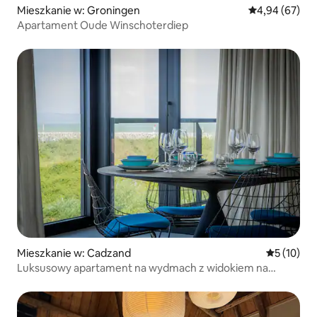
Mieszkanie w: Groningen
Średnia ocena:
4,94 (67)
Apartament Oude Winschoterdiep
Mieszkanie w: Cadzand
Średnia oce
5 (10)
Luksusowy apartament na wydmach z widokiem na
morze