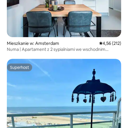
Mieszkanie w: Amsterdam
Średnia ocena: 
4,56 (212)
Numa | Apartament z 2 sypialniami we wschodnim
Amsterdamie
Superhost
Superhost