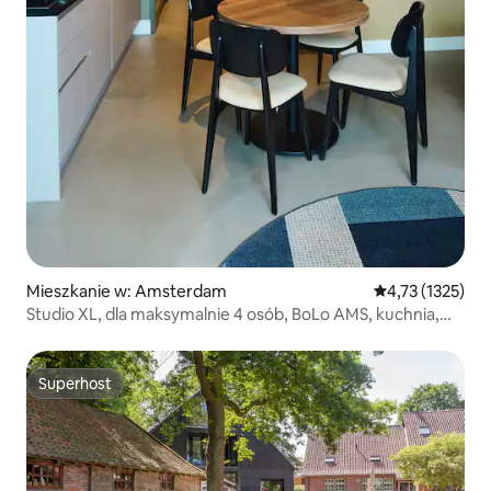
Mieszkanie w: Amsterdam
Średnia ocena: 4
4,73 (1325)
Studio XL, dla maksymalnie 4 osób, BoLo AMS, kuchnia,
37 m²
Superhost
Superhost