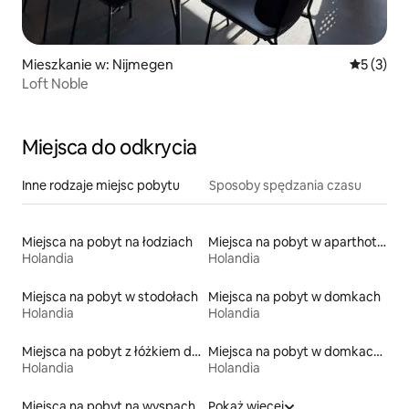
Mieszkanie w: Nijmegen
Średnia oc
5 (3)
Loft Noble
Miejsca do odkrycia
Inne rodzaje miejsc pobytu
Sposoby spędzania czasu
Miejsca na pobyt na łodziach
Miejsca na pobyt w aparthotelach
Holandia
Holandia
Miejsca na pobyt w stodołach
Miejsca na pobyt w domkach
Holandia
Holandia
Miejsca na pobyt z łóżkiem dla osoby z niepełnosprawnością
Miejsca na pobyt w domkach parterowych
Holandia
Holandia
Miejsca na pobyt na wyspach
Pokaż więcej