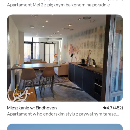
Apartament Mel 2 z pięknym balkonem na południe
Mieszkanie w: Eindhoven
Średnia ocena:
4,7 (452)
Apartament w holenderskim stylu z prywatnym tarasem
na parterze