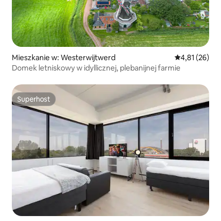
Mieszkanie w: Westerwijtwerd
Średnia ocena:
4,81 (26)
Domek letniskowy w idyllicznej, plebanijnej farmie
Superhost
Superhost