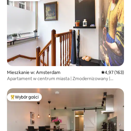
Mieszkanie w: Amsterdam
Średnia ocena: 
4,97 (163)
Apartament w centrum miasta | Zmodernizowany |
Przyjazne dla rodzin!
Wybór gości
Najpopularniejsze z kategorii Wybór gości