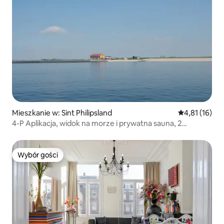
Mieszkanie w: Sint Philipsland
Średnia ocena:
4,81 (16)
4-P Aplikacja, widok na morze i prywatna sauna, 2
sypialnie
Wybór gości
Wybór gości