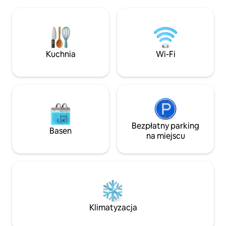
pełne łóżko i 3 łó
zaopatrzona kuchnia z udogodnieniami
zaopatrzona kuchnia
kuchennymi, dostęp do pralki/suszarki.
bezpłatne Wi-Fi. 
Przyjazne dla zwierząt z ogrodzonym
kwadratowych. Ni
podwórkiem dla psów. Dwie stajnie dla
na przyjazd ze zw
koni, otwarty wybieg i jedno pełne
Przepraszamy. *pobyt obejmuje dostęp
Kuchnia
Wi-Fi
przyłącze dla kampera do wynajęcia.
tylko do części mi
Zakaz organizowania imprez, wydarzeń
barndominium, z 
i spotkań.
sklepowej.
Bezpłatny parking
Basen
na miejscu
Klimatyzacja