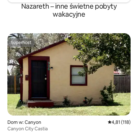
Nazareth – inne świetne pobyty
wakacyjne
Superhost
Superhost
Dom w: Canyon
Średnia ocena: 
4,81 (118)
Canyon City Castia