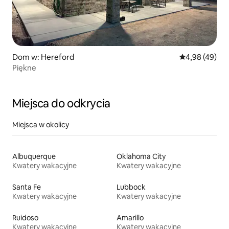
Dom w: Hereford
Średnia ocena:
4,98 (49)
Piękne
Miejsca do odkrycia
Miejsca w okolicy
Albuquerque
Oklahoma City
Kwatery wakacyjne
Kwatery wakacyjne
Santa Fe
Lubbock
Kwatery wakacyjne
Kwatery wakacyjne
Ruidoso
Amarillo
Kwatery wakacyjne
Kwatery wakacyjne