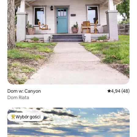
Dom w: Canyon
Średnia ocena:
4,94 (48)
Dom Riata
Wybór gości
Najpopularniejsze z kategorii Wybór gości