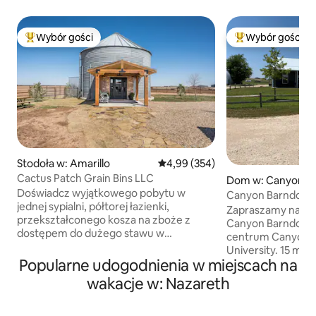
Wybór gości
Wybór gości
Najpopularniejsze z kategorii Wybór gości
Najpopularniejsze
Stodoła w: Amarillo
Średnia ocena: 4,99 na 5, liczba 
4,99 (354)
Cactus Patch Grain Bins LLC
Dom w: Canyon
Doświadcz wyjątkowego pobytu w
Canyon Barndomi
jednej sypialni, półtorej łazienki,
Zapraszamy na rel
przekształconego kosza na zboże z
Canyon Barndominium. Kilka
dostępem do dużego stawu w
centrum Canyon i
prywatnym otoczeniu! Sypialnia na
University. 15 mil
poddaszu ma łóżko typu king size
Popularne udogodnienia w miejscach na
Canyon. Duży park
i łazienkę z toaletą. Dostępne są również
Nasz dom z 2 sypial
wakacje w: Nazareth
pełnowymiarowe rozkładane sofy,
antresolą jest czy
podwójne łóżko i nadmuchiwany
łóżko typu king, 1
materac typu queen. W pełni