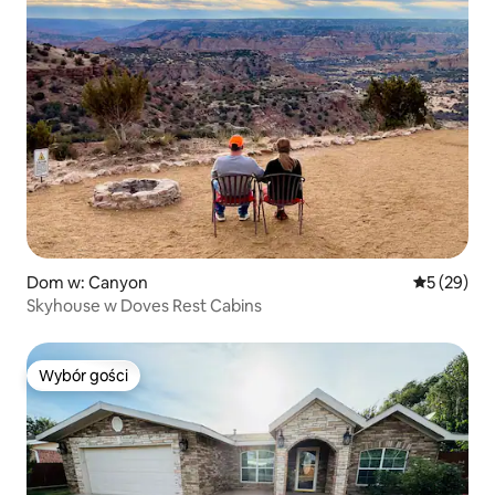
Dom w: Canyon
Średnia oce
5 (29)
Skyhouse w Doves Rest Cabins
Wybór gości
Wybór gości