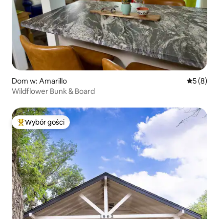
Dom w: Amarillo
Średnia oc
5 (8)
Wildflower Bunk & Board
Wybór gości
Najpopularniejsze z kategorii Wybór gości