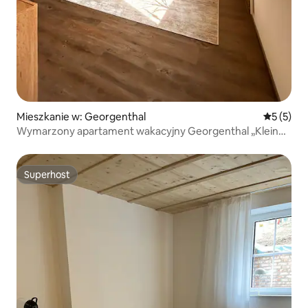
Mieszkanie w: Georgenthal
Średnia oc
5 (5)
Wymarzony apartament wakacyjny Georgenthal „Kleiner
Waldtraum”
Superhost
Superhost