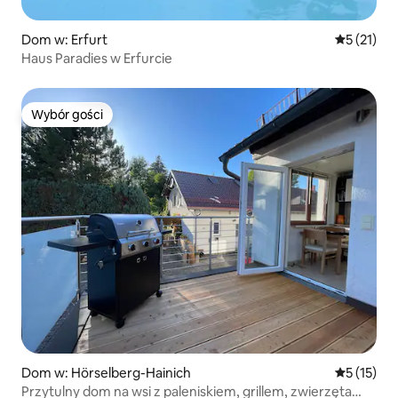
Dom w: Erfurt
Średnia oce
5 (21)
Haus Paradies w Erfurcie
Wybór gości
Wybór gości
Dom w: Hörselberg-Hainich
Średnia oce
5 (15)
Przytulny dom na wsi z paleniskiem, grillem, zwierzęta