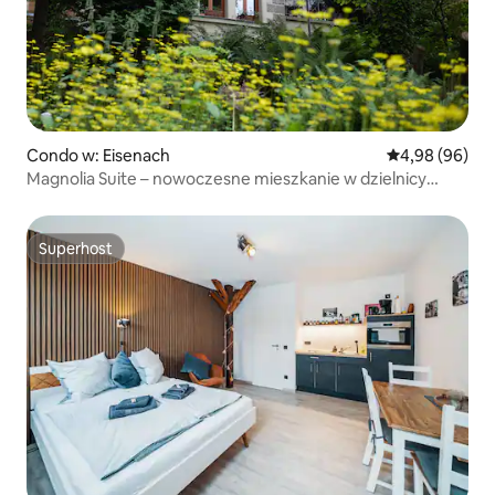
Condo w: Eisenach
Średnia ocena:
4,98 (96)
Magnolia Suite – nowoczesne mieszkanie w dzielnicy
willowej
Superhost
Superhost