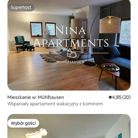
Superhost
Superhost
Mieszkanie w: Mühlhausen
Średnia ocena:
4,85 (20)
Wspaniały apartament wakacyjny z kominem
Wybór gości
Wybór gości