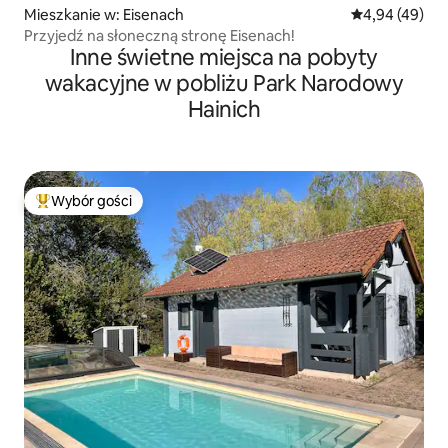
Mieszkanie w: Eisenach
Średnia ocena:
4,94 (49)
Przyjedź na słoneczną stronę Eisenach!
Inne świetne miejsca na pobyty
wakacyjne w pobliżu Park Narodowy
Hainich
Wybór gości
Najpopularniejsze z kategorii Wybór gości