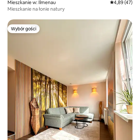
Mieszkanie w: Ilmenau
Średnia ocena:
4,89 (47)
Mieszkanie na łonie natury
Wybór gości
Wybór gości