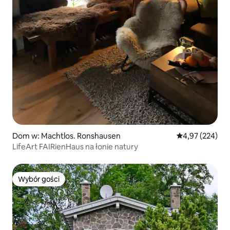
Dom w: Machtlos. Ronshausen
Średnia ocena: 
4,97 (224)
LifeArt FAIRienHaus na łonie natury
Wybór gości
Wybór gości