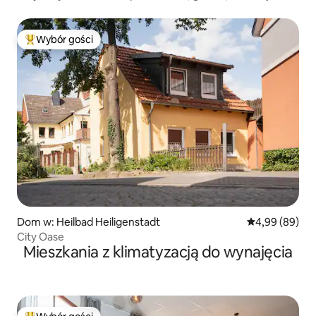
akceptowane
Wybór gości
Najpopularniejsze z kategorii Wybór gości
Dom w: Heilbad Heiligenstadt
Średnia ocena:
4,99 (89)
City Oase
Mieszkania z klimatyzacją do wynajęcia