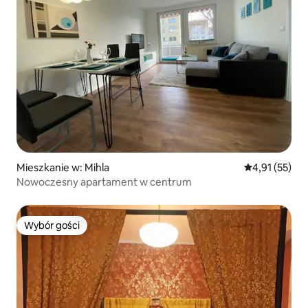
Mieszkanie w: Mihla
Średnia ocena:
4,91 (55)
Nowoczesny apartament w centrum
Wybór gości
Wybór gości