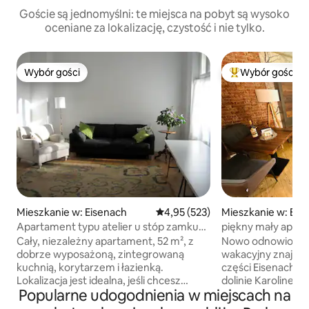
Goście są jednomyślni: te miejsca na pobyt są wysoko
oceniane za lokalizację, czystość i nie tylko.
Wybór gości
Wybór gości
Wybór gości
Najpopularniejsze
Mieszkanie w: Eisenach
Średnia ocena: 4,95 na 5, liczba 
4,95 (523)
Mieszkanie w: Eis
Apartament typu atelier u stóp zamku
piękny mały apart
Wartburg
łazienka/Wifi FREE
Cały, niezależny apartament, 52 m², z
Nowo odnowiony 
dobrze wyposażoną, zintegrowaną
wakacyjny znajduj
kuchnią, korytarzem i łazienką.
części Eisenach, w 
Lokalizacja jest idealna, jeśli chcesz
dolinie Karolinent
Popularne udogodnienia w miejscach na
zwiedzić Eisenach, Wartburg lub wybrać
można dotrzeć w 1
się na piesze wędrówki. (Muzeum
kolejowego w 10 m