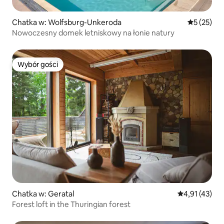
Chatka w: Wolfsburg-Unkeroda
Średnia oce
5 (25)
Nowoczesny domek letniskowy na łonie natury
Wybór gości
Wybór gości
Chatka w: Geratal
Średnia ocena:
4,91 (43)
Forest loft in the Thuringian forest