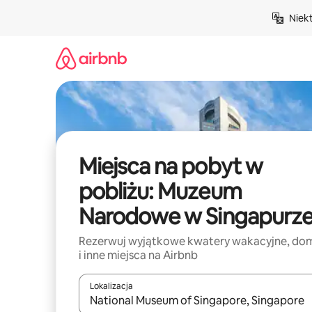
Przejdź
Niek
do
treści
Miejsca na pobyt w
pobliżu: Muzeum
Narodowe w Singapurz
Rezerwuj wyjątkowe kwatery wakacyjne, do
i inne miejsca na Airbnb
Lokalizacja
Gdy wyniki będą dostępne, możesz poruszać się p