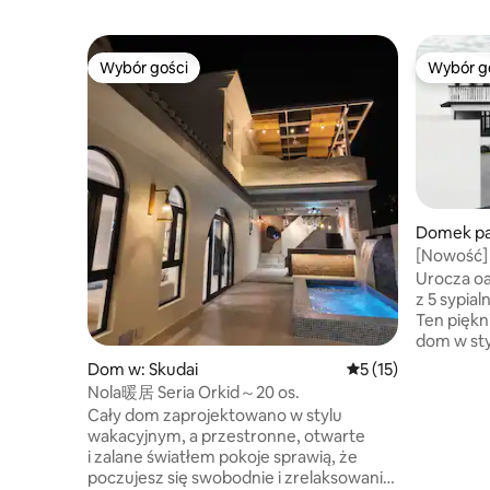
Wybór gości
Wybór g
Wybór gości
Wybór g
Domek pa
[Nowość] 
ogromny t
Urocza oa
z 5 sypial
Ten piękn
dom w sty
przestron
Dom w: Skudai
Średnia ocena: 5 na 
5 (15)
465 m², je
Nola暖居 Seria Orkid～20 os.
grup lub 
Cały dom zaprojektowano w stylu
Najważniej
wakacyjnym, a przestronne, otwarte
z łazienka
i zalane światłem pokoje sprawią, że
1 łóżko ty
poczujesz się swobodnie i zrelaksowanie,
sofa, 1 ł