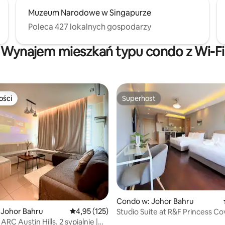
Muzeum Narodowe w Singapurze
Poleca 427 lokalnych gospodarzy
Wynajem mieszkań typu condo z Wi-Fi
ości
Superhost
ości
Superhost
, liczba recenzji: 146
Condo w: Johor Bahru
 Johor Bahru
Średnia ocena: 4,95 na 5, liczba recenzji: 125
4,95 (125)
Studio Suite at R&F Princess 
Walk CIQ】
C Austin Hills, 2 sypialnie |