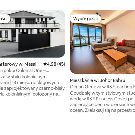
ości
Wybór gości
ości
Wybór gości
rterowy w: Masai
Średnia ocena: 4,98 na 5, liczba recenzji: 45
4,98 (45)
5 pokoi Colonial One –
rawnik i stół bilardowy
za w stylu kolonialnym
Mieszkanie w: Johor Bahru
niami | 13 miejsc noclegowych
Ocean Geneva w R&F, parking 
ie zaprojektowany czarno-biały
niezakryty widok na morze
Obudź się w tym stylowym stud
lu kolonialnym, położony na
wodą w R&F Princess Cove i pod
nej działce o powierzchni
5, liczba recenzji: 15
zapierające dech w piersiach wi
st idealny dla rodzin, dużych
ocean. Zrelaksuj się na przest
podróżujących razem przyjaciół.
prywatnym balkonie z widokie
sze cechy: • 5 sypialni (4
morze, idealnym na poranną k
mi) • 4 łóżka typu queen,
wieczorne drinki. Starannie
pu super single, 1 rozkładana
zaprojektowane, z łóżkiem typ
óżko rozkładane z dwoma