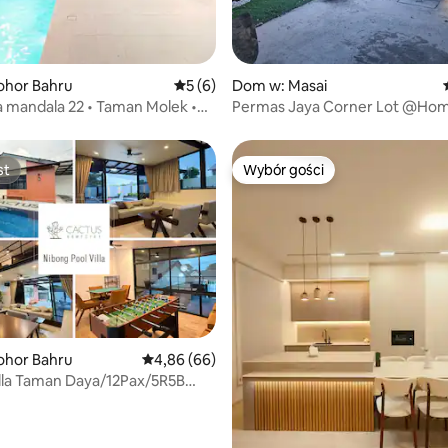
ohor Bahru
Średnia ocena: 5 na 5, liczba recenzji: 6
5 (6)
Dom w: Masai
a mandala 22 • Taman Molek •
Permas Jaya Corner Lot @Ho
hor Bahru
st
Wybór gości
st
Wybór gości
, liczba recenzji: 114
ohor Bahru
Średnia ocena: 4,86 na 5, liczba recenzji: 66
4,86 (66)
lla Taman Daya/12Pax/5R5B
Karaoke