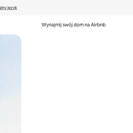
lny język
Wynajmij swój dom na Airbnb
e za pomocą gestów dotykowych lub przesuwania.