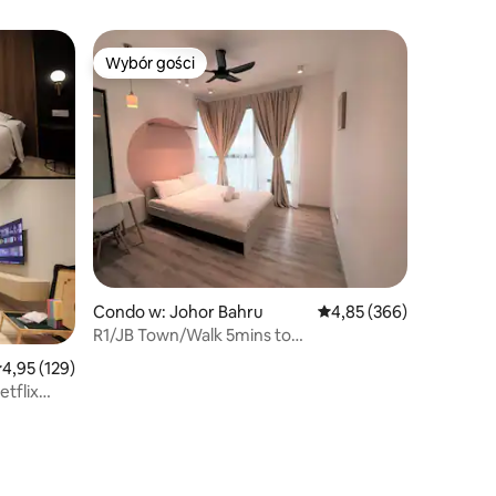
Wybór gości
Wybór gości
Condo w: Johor Bahru
Średnia ocena: 4,85 na 5
4,85 (366)
R1/JB Town/Walk 5mins to
MidvalleySouthkey/Netflix
rednia ocena: 4,95 na 5, liczba recenzji: 129
4,95 (129)
etflix