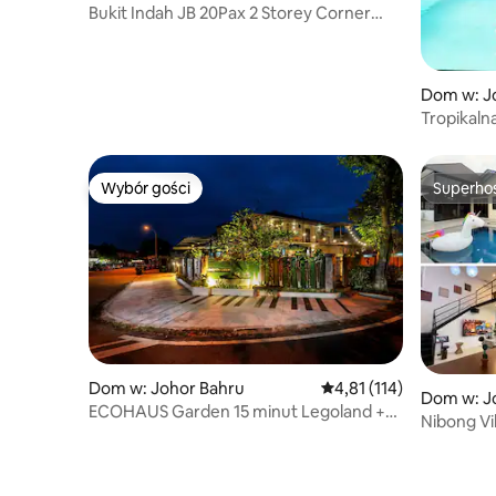
Bukit Indah JB 20Pax 2 Storey Corner
Pool & EV
Dom w: J
Tropikaln
Miasto Jo
Wybór gości
Superho
Wybór gości
Superho
Dom w: Johor Bahru
Średnia ocena: 4,81 na 5
4,81 (114)
Dom w: J
ECOHAUS Garden 15 minut Legoland +
Nibong Vi
Karaoke/Stół bilardowy
•Basen •