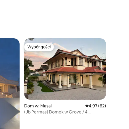
Wybór gości
Wybór gości
Dom w: Masai
Średnia ocena: 4,97 na 
4,97 (62)
(Jb Permas) Domek w Grove / 4
sypialnie, 3 łazienki / Willa