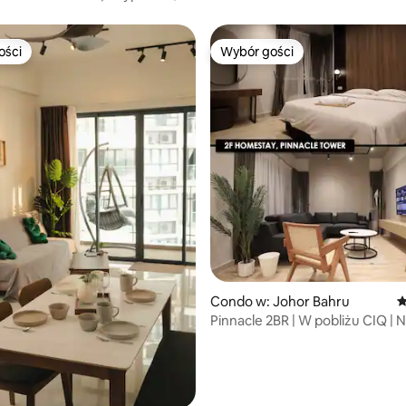
 parkingowe + Netflix
ości
Wybór gości
ości
Wybór gości
 liczba recenzji: 226
Condo w: Johor Bahru
Ś
Pinnacle 2BR | W pobliżu CIQ | N
i bezpłatny parking