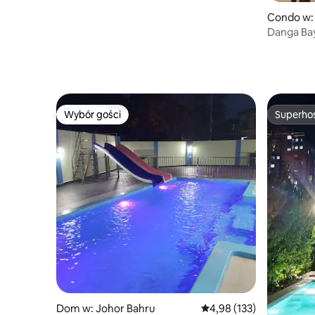
Condo w:
Danga Bay,
Widok na 
Wybór gości
Superho
Wybór gości
Superho
Dom w: Johor Bahru
Średnia ocena: 4,98 na 5
4,98 (133)