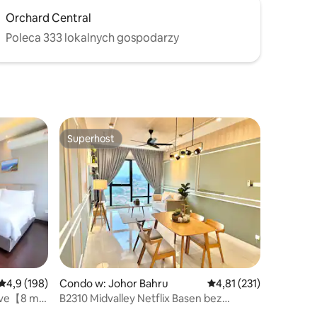
Orchard Central
Poleca 333 lokalnych gospodarzy
Superhost
Superhost
Średnia ocena: 4,9 na 5, liczba recenzji: 198
4,9 (198)
Condo w: Johor Bahru
Średnia ocena: 4,81 na 5
4,81 (231)
Cove【8 min
B2310 Midvalley Netflix Basen bez
krawędzi Dezynfekcja