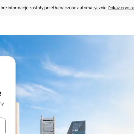
tóre informacje zostały przetłumaczone automatycznie. 
Pokaż orygina
e
my
o nich za pomocą klawiszy strzałek w górę i w dół lub przeglądać j