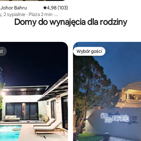
 Johor Bahru
Średnia ocena: 4,98 na 5, liczba recenzji: 103
4,98 (103)
 2 sypialnie · Plaża 2 min ·
Domy do wynajęcia dla rodziny
basen · 5 osób
st
Wybór gości
st
Wybór gości
, liczba recenzji: 133