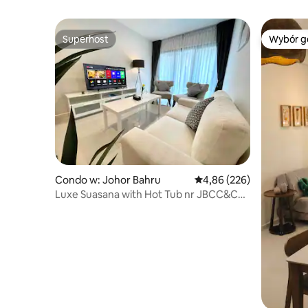
2 miejsca
Superhost
Wybór g
Superhost
Wybór g
Condo w: Johor Bahru
Średnia ocena: 4,86 na 5,
4,86 (226)
Luxe Suasana with Hot Tub nr JBCC&CS
CIQ 3BR@8pax