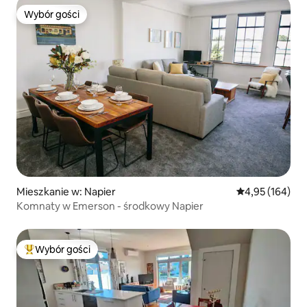
Wybór gości
Wybór gości
Mieszkanie w: Napier
Średnia ocena: 
4,95 (164)
Komnaty w Emerson - środkowy Napier
Wybór gości
Najpopularniejsze z kategorii Wybór gości