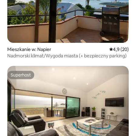
Mieszkanie w: Napier
Średnia ocena
4,9 (20)
Nadmorski klimat/Wygoda miasta (+ bezpieczny parking)
Superhost
Superhost