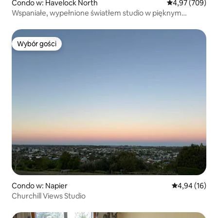
Condo w: Havelock North
Średnia ocena: 
4,97 (709)
Wspaniałe, wypełnione światłem studio w pięknym
ogrodzie.
Wybór gości
Wybór gości
Condo w: Napier
Średnia ocena:
4,94 (16)
Churchill Views Studio