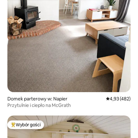
Domek parterowy w: Napier
Średnia ocena: 
4,93 (482)
Przytulnie i ciepło na McGrath
Wybór gości
Najpopularniejsze z kategorii Wybór gości