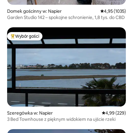
Domek gościnny w: Napier
Średnia ocena: 4
4,95 (1035)
Garden Studio 142 – spokojne schronienie, 1,8 tys. do CBD
Wybór gości
Najpopularniejsze z kategorii Wybór gości
Szeregówka w: Napier
Średnia ocena: 
4,99 (229)
3 Bed Townhouse z pięknym widokiem na ujście rzeki