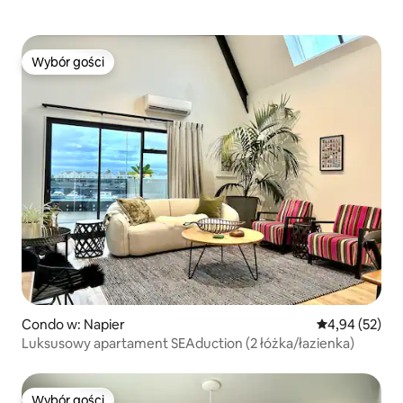
Wybór gości
Wybór gości
Condo w: Napier
Średnia ocena:
4,94 (52)
Luksusowy apartament SEAduction (2 łóżka/łazienka)
Wybór gości