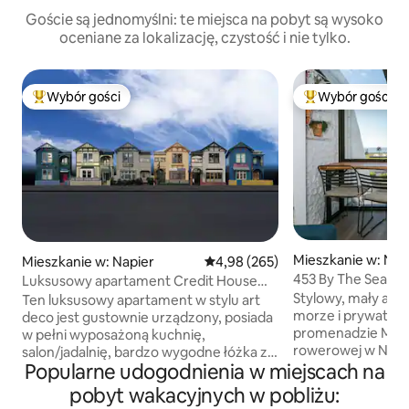
Goście są jednomyślni: te miejsca na pobyt są wysoko
oceniane za lokalizację, czystość i nie tylko.
Wybór gości
Wybór gości
Najpopularniejsze z kategorii Wybór gości
Najpopularniejsze
Mieszkanie w: Nap
Mieszkanie w: Napier
Średnia ocena: 4,98 na 5, liczba 
4,98 (265)
453 By The Sea - M
Luksusowy apartament Credit House
Apartment
w Six Sisters
Stylowy, mały apa
Ten luksusowy apartament w stylu art
morze i prywatnoś
deco jest gustownie urządzony, posiada
promenadzie Marin
w pełni wyposażoną kuchnię,
rowerowej w Napier Dwie sypia
salon/jadalnię, bardzo wygodne łóżka z
Popularne udogodnienia w miejscach na
z własnymi łazien
prestiżową pościelą, a jednocześnie
sprzątania, kons
zachowuje dawny świat z epoki 1890
pobyt wakacyjnych w pobliżu:
naszych recenzjach Przestr
roku. Oszałamiający widok na zatokę