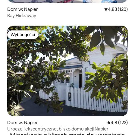
Dom w: Napier
Średnia ocena: 
4,83 (120)
Bay Hideaway
Wybór gości
Wybór gości
Dom w: Napier
Średnia ocena:
4,8 (122)
Urocze i ekscentryczne, blisko domu akcji Napier