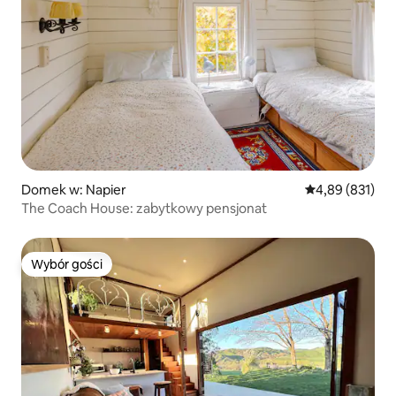
Domek w: Napier
Średnia ocena: 
4,89 (831)
The Coach House: zabytkowy pensjonat
Wybór gości
Wybór gości