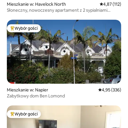
Mieszkanie w: Havelock North
Średnia ocena: 
4,87 (112)
Słoneczny, nowoczesny apartament z 2 sypialniami
w Havelock
Wybór gości
Najpopularniejsze z kategorii Wybór gości
Mieszkanie w: Napier
Średnia ocena: 
4,95 (336)
Zabytkowy dom Ben Lomond
Wybór gości
Najpopularniejsze z kategorii Wybór gości