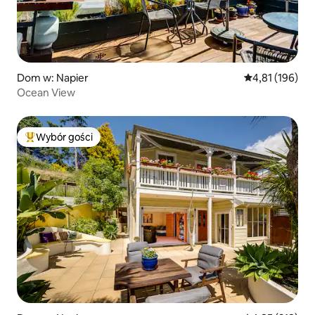
Dom w: Napier
Średnia ocena: 
4,81 (196)
Ocean View
Wybór gości
Najpopularniejsze z kategorii Wybór gości