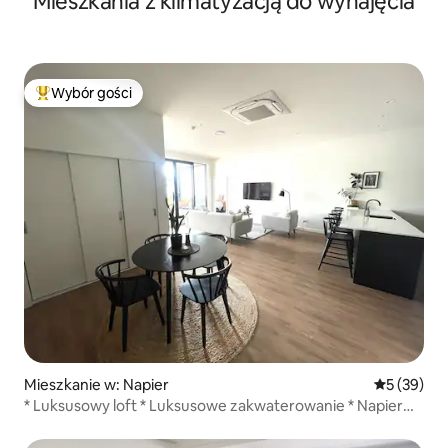
Mieszkania z klimatyzacją do wynajęcia
Wybór gości
Najpopularniejsze z kategorii Wybór gości
Mieszkanie w: Napier
Średnia oce
5 (39)
* Luksusowy loft * Luksusowe zakwaterowanie * Napier
CBD *