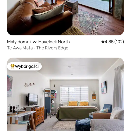
Mały domek w: Havelock North
Średnia ocena: 
4,85 (102)
Te Awa Mata - The Rivers Edge
Wybór gości
Najpopularniejsze z kategorii Wybór gości