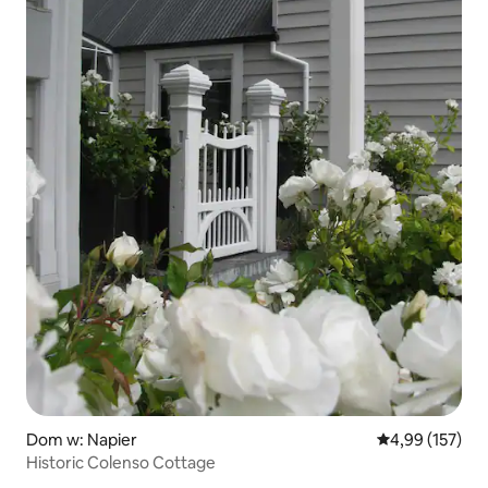
Dom w: Napier
Średnia ocena: 
4,99 (157)
Historic Colenso Cottage