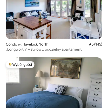
Condo w: Havelock North
Średnia ocen
5 (145)
„Longworth” – stylowy, oddzielny apartament
Wybór gości
Najpopularniejsze z kategorii Wybór gości