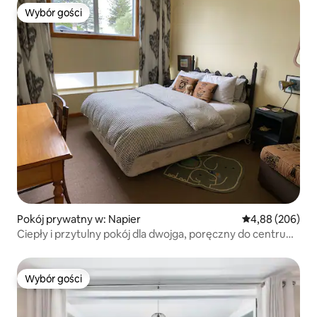
Wybór gości
Wybór gości
Pokój prywatny w: Napier
Średnia ocena: 4
4,88 (206)
Ciepły i przytulny pokój dla dwojga, poręczny do centrum
Napier
Wybór gości
Wybór gości