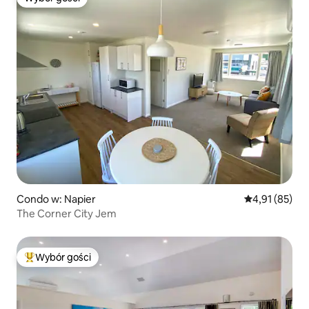
Wybór gości
Condo w: Napier
Średnia ocena:
4,91 (85)
The Corner City Jem
Wybór gości
Najpopularniejsze z kategorii Wybór gości