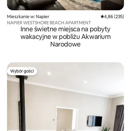
Mieszkanie w: Napier
Średnia ocena: 
4,86 (235)
NAPIER WESTSHORE BEACH APARTMENT
Inne świetne miejsca na pobyty
wakacyjne w pobliżu Akwarium
Narodowe
Wybór gości
Wybór gości