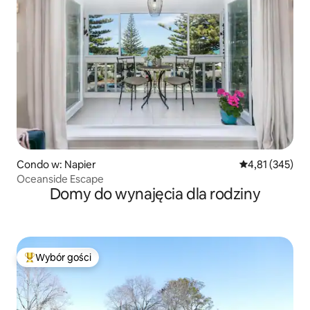
Condo w: Napier
Średnia ocena: 
4,81 (345)
Oceanside Escape
Domy do wynajęcia dla rodziny
Wybór gości
Najpopularniejsze z kategorii Wybór gości