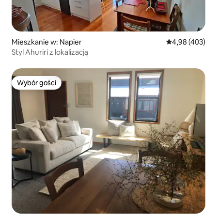
Mieszkanie w: Napier
Średnia ocena: 
4,98 (403)
Styl Ahuriri z lokalizacją
Wybór gości
Wybór gości