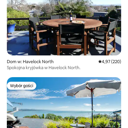
Dom w: Havelock North
Średnia ocena: 
4,97 (220)
Spokojna kryjówka w Havelock North.
Wybór gości
Wybór gości