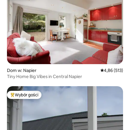
Dom w: Napier
Średnia ocena: 
4,86 (513)
Tiny Home Big Vibes in Central Napier
Wybór gości
Najpopularniejsze z kategorii Wybór gości