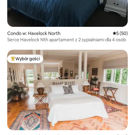
Condo w: Havelock North
Średnia oce
5 (50)
Serce Havelock Nth apartament z 2 sypialniami dla 4 osób
Wybór gości
Najpopularniejsze z kategorii Wybór gości