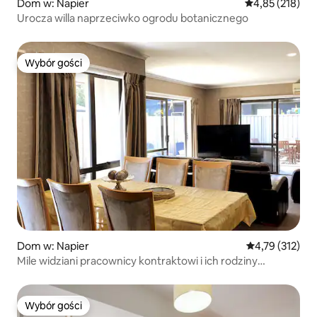
Dom w: Napier
Średnia ocena: 
4,85 (218)
Urocza willa naprzeciwko ogrodu botanicznego
Wybór gości
Wybór gości
Dom w: Napier
Średnia ocena: 
4,79 (312)
Mile widziani pracownicy kontraktowi i ich rodziny
2 łazienki
Wybór gości
Wybór gości