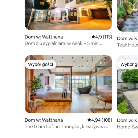
Dom w: Watthana
Średnia ocena: 4,9 na 5
4,9 (113)
Dom w: K
Dom z 6 sypialniami w Asok ~ 5 min
Teak Hous
pieszo do BTS/MRT/Terminal 21
MRT/Local
Wybór gości
Wybór g
Wybór gości
Wybór g
Dom w: Watthana
Średnia ocena: 4,94 na 5
4,94 (108)
Dom w: K
The Glam Loft in Thonglor, kreatywna
Home-Swe
ucieczka
sercu Ba