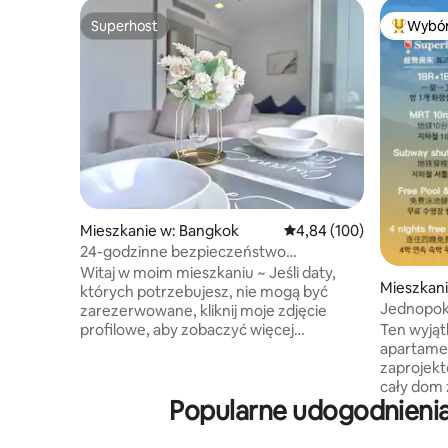
Superhost
Wybór
Superhost
Najpopul
Mieszkanie w: Bangkok
Średnia ocena: 4,84 na 5
4,84 (100)
24-godzinne bezpieczeństwo
Pięciogwiazdkowe apartamenty wysokiej
Witaj w moim mieszkaniu ~ Jeśli daty,
Mieszkan
klasy / Sukhumvit Road Bangkok
których potrzebujesz, nie mogą być
Jednopok
Centrum / W pobliżu Wielkiej
zarezerwowane, kliknij moje zdjęcie
centrum mi
Pięciostronnej Pagody / 21 Terminal
Ten wyją
profilowe, aby zobaczyć więcej
widok na 
NANA BTS
apartame
luksusowych apartamentów w samym
dzielnica
zaprojekt
sercu Bangkoku ~ 5-gwiazdkowy
transport
cały dom 
apartament w pobliżu BTS Nana,
Popularne udogodnienia
siłownia 
Bangkoku,
Sukhumvit⭐️ Soi 11 24h Security/One
bezpłatny 
1 sypialni
person one card access Sukhumvit Soi 11
noce
i 1 łazien
to jedna z najgorętszych dzielnic