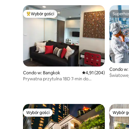
Wybór gości
Superho
Najpopularniejsze z kategorii Wybór gości
Superho
Condo w:
Condo w: Bangkok
Średnia ocena: 4,91 na 5
4,91 (204)
Światowej
Prywatna przytulna 1BD 7-min do
łódź/poci
BTS/MRT
Wybór gości
Wybór g
Wybór gości
Wybór g