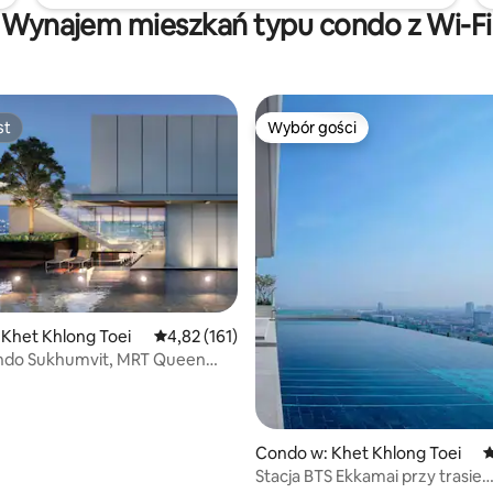
 kawowym – Wi-Fi jest dostępne
Wynajem mieszkań typu condo z Wi-Fi
niu i w pokoju - Szafa, wieszaki
 i ręczniki kąpielowe
st
Wybór gości
st
Wybór gości
, liczba recenzji: 243
Khet Khlong Toei
Średnia ocena: 4,82 na 5, liczba recenzji: 161
4,82 (161)
ndo Sukhumvit, MRT Queen
Condo w: Khet Khlong Toei
Ś
Stacja BTS Ekkamai przy trasie