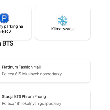
całodobowej siłowni. Zaledwie 5–
emu
10 minut do stacji BTS Nana, sklepu 7/11,
skazówka:
międzynarodowego supermarketu,
 gości
świetnego jedzenia ulicznego i szpitala
lko łóżko
Bumrungrad International Hospital
dodatkowej
ny parking na
onywania
Klimatyzacja
iejscu
dokonaniu
i, aby nas
o to, aby
a BTS
rzed Twoim
cji
centrum
Platinum Fashion Mall
Poleca 615 lokalnych gospodarzy
Stacja BTS Phrom Phong
Poleca 181 lokalnych gospodarzy