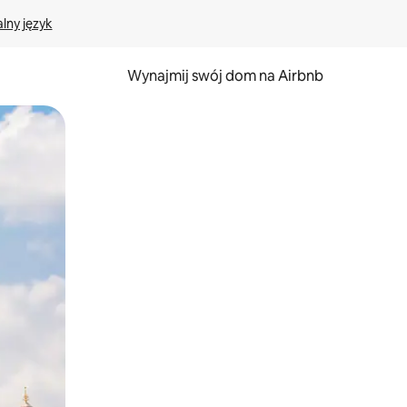
lny język
Wynajmij swój dom na Airbnb
e za pomocą gestów dotykowych lub przesuwania.