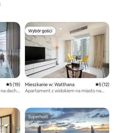
a
Wybór gości
Wybór gości
Średnia ocena: 5 na 5, liczba recenzji: 19
5 (19)
Mieszkanie w: Watthana
Średnia ocena: 5 na
5 (12)
 na dachu
Apartament z widokiem na miasto na
 | W
11. piętrze | Krok od Nana BTS
ukhumvit!
Superhost
Superhost