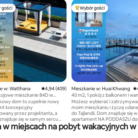
 gości
Wybór gości
arniejsze z kategorii Wybór gości
Najpopularniejsze z kategorii 
, liczba recenzji: 100
ie w: Watthana
Średnia ocena: 4,94 na 5, liczba recenzji: 409
4,94 (409)
Mieszkanie w: Huai Khwang
Śr
ojowe mieszkanie B4D w
40 m2, 1 pokój z balkonem i wa
asta – blisko stacji metra –
D4 / mieszkanie dla 3 osób / ba
tkowy dom to zupełnie nowy
Możesz wybierać i zatrzymywać
miasto z wysokiego piętra –
dachu / blisko RCA / blisko no
nt koncepcyjny
moim mieszkaniu i życzę udane
 biznesowa Siam – bezpłatny
targu kolejowego / blisko Tongl
owany przez projektanta, a
do Tajlandii. Dom znajduje się w Rama9,
 na stację – basen odkryty –
znajduje się w samym sercu
apartament NA PODDASZU do
 w miejscach na pobyt wakacyjnych w p
– bar na wysokim piętrze –
 blisko wszystkiego.Obejmuje
w 2024 roku.Pomieszczenie ma
transfer z lotniska na cztery
ę, salon, jadalnię, kuchnię
40 metrów kwadratowych i skła
kę. [Lokalizacja] - Wygodny
z jednej sypialni, salonu z jadaln