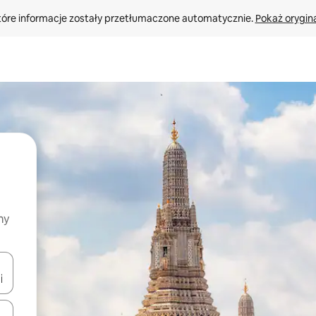
tóre informacje zostały przetłumaczone automatycznie. 
Pokaż orygina
my
o nich za pomocą klawiszy strzałek w górę i w dół lub przeglądać j