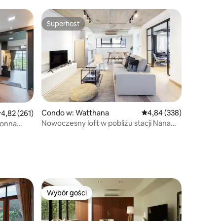
ent /
rze / duży
we /
Superhost
Superhost
East +4
Condo w: Watthana
Średnia ocena: 4,84 na 5
4,84 (338)
rednia ocena: 4,82 na 5, liczba recenzji: 261
4,82 (261)
Nowoczesny loft w pobliżu stacji Nana
ronna
Skytrain
Wybór gości
Wybór gości