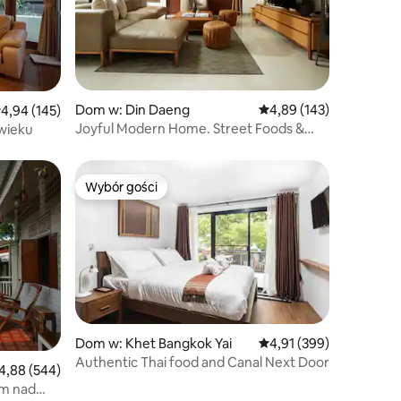
Dom w: Din Daeng
Średnia ocena: 4,89 na 5
4,89 (143)
rednia ocena: 4,94 na 5, liczba recenzji: 145
4,94 (145)
Joyful Modern Home. Street Foods &
wieku
MRT Nearby.
Wybór gości
Wybór gości
Dom w: Khet Bangkok Yai
Średnia ocena: 4,91 na 5
4,91 (399)
Authentic Thai food and Canal Next Door
ednia ocena: 4,88 na 5, liczba recenzji: 544
4,88 (544)
om nad