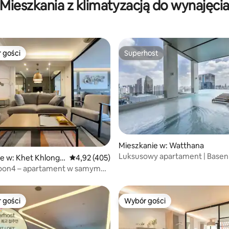
Mieszkania z klimatyzacją do wynajęci
kanałem Mon
 gości
Superhost
arniejsze z kategorii Wybór gości
Superhost
Mieszkanie w: Watthana
Luksusowy apartament | Basen
 liczba recenzji: 395
e w: Khet Khlong T
Średnia ocena: 4,92 na 5, liczba recenzji: 405
4,92 (405)
siłownia | BTS Asok na piechotę
on4 – apartament w samym
pobliżu T21 i dzielnicy nocnej S
ngkoku
 gości
Wybór gości
arniejsze z kategorii Wybór gości
Wybór gości