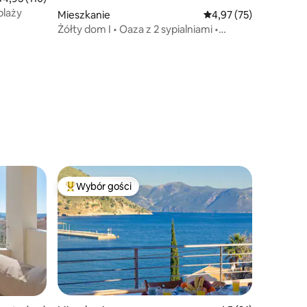
plaży
Mieszkanie
Średnia ocena: 4,97 na 
4,97 (75)
Żółty dom I • Oaza z 2 sypialniami •
W pobliżu Myrtos
Wybór gości
Najpopularniejsze z kategorii Wybór gości