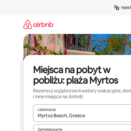
Przejdź
Niek
do
treści
Miejsca na pobyt w
pobliżu: plaża Myrtos
Rezerwuj wyjątkowe kwatery wakacyjne, do
i inne miejsca na Airbnb
Lokalizacja
Gdy wyniki będą dostępne, możesz poruszać się p
Zameldowanie