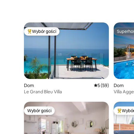
Wybór gości
Superho
Najpopularniejsze z kategorii Wybór gości
Superho
Dom
Średnia ocena: 5 na 
5 (59)
Dom
Le Grand Bleu Villa
Villa Agge
Wybór gości
Wybór
Wybór gości
Najpopul