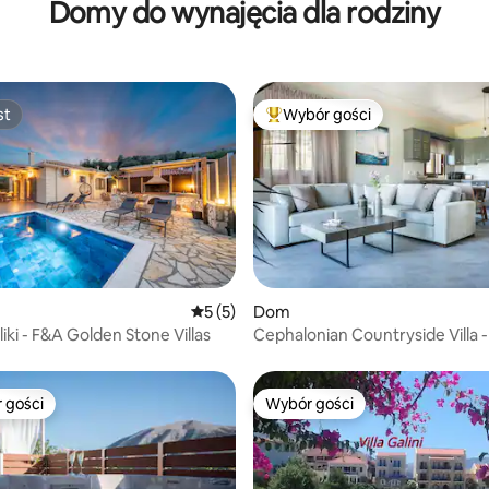
Domy do wynajęcia dla rodziny
st
Wybór gości
st
Najpopularniejsze z kategorii 
5, liczba recenzji: 59
Średnia ocena: 5 na 5, liczba recenzji: 5
5 (5)
Dom
liki - F&A Golden Stone Villas
Cephalonian Countryside Villa -
Myrtos
 gości
Wybór gości
arniejsze z kategorii Wybór gości
Wybór gości