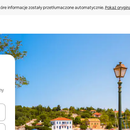
tóre informacje zostały przetłumaczone automatycznie. 
Pokaż orygina
my
o nich za pomocą klawiszy strzałek w górę i w dół lub przeglądać j