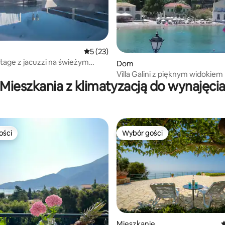
, liczba recenzji: 124
Średnia ocena: 5 na 5, liczba recenzji: 23
5 (23)
tage z jacuzzi na świeżym
Dom
u
Villa Galini z pięknym widokie
Mieszkania z klimatyzacją do wynajęci
ości
Wybór gości
ości
Wybór gości
, liczba recenzji: 146
Mieszkanie
Ś