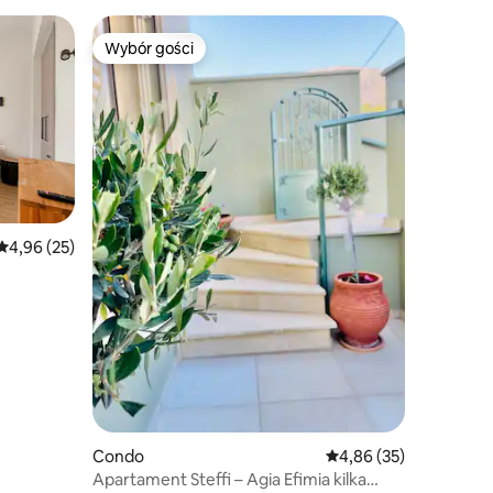
Wybór gości
Wybór gości
Średnia ocena: 4,96 na 5, liczba recenzji: 25
4,96 (25)
Condo
Średnia ocena: 4,86 na 
4,86 (35)
Apartament Steffi – Agia Efimia kilka