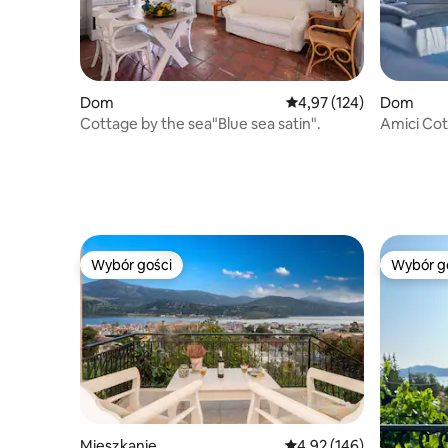
Dom
Średnia ocena: 4,97 na 5
4,97 (124)
Dom
Cottage by the sea"Blue sea satin".
Amici Cot
powietrz
Wybór gości
Wybór g
Wybór gości
Wybór g
Mieszkanie
Średnia ocena: 4,92 na 5
4,92 (146)