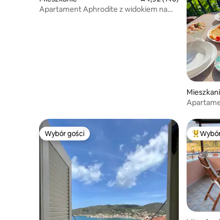
Apartament Aphrodite z widokiem na
morze
Mieszkan
Apartamen
spacerem
Wybór gości
Wybór
Wybór gości
Najpopul