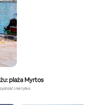
żu: plaża Myrtos
ystość i nie tylko.