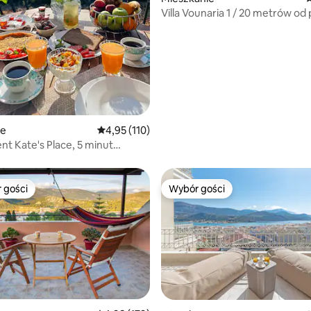
Villa Vounaria 1 / 20 metrów od 
ie
Średnia ocena: 4,95 na 5, liczba recenzji: 110
4,95 (110)
t Kate's Place, 5 minut
 od plaży
 gości
Wybór gości
arniejsze z kategorii Wybór gości
Wybór gości