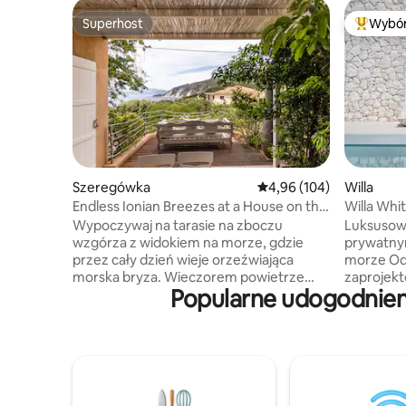
Superhost
Wybór
Superhost
Najpopul
Szeregówka
Średnia ocena: 4,96 na 5
4,96 (104)
Willa
Endless Ionian Breezes at a House on the
Willa Whi
Island of Ithaca
Wypoczywaj na tarasie na zboczu
Luksusowa 
wzgórza z widokiem na morze, gdzie
prywatny
przez cały dzień wieje orzeźwiająca
morze Odpocznij w tej nowej, elegancko
morska bryza. Wieczorem powietrze
zaprojekt
Popularne udogodnieni
niesie zapach jaśminu i wiciokrzewu.
100 metró
Spokojna atmosfera utrzymuje się
morza. Ciesz się idealnym połączeniem
również w pomieszczeniach dzięki
spokojne
roślinom doniczkowym, eleganckim
komfortu,
meblom i stonowanemu wystrojowi
częścią d
w kolorach ziemi. Oświetlenie i inne
prywatnym b
szczegóły dopełniają spokoju. Dom ma
w idealny