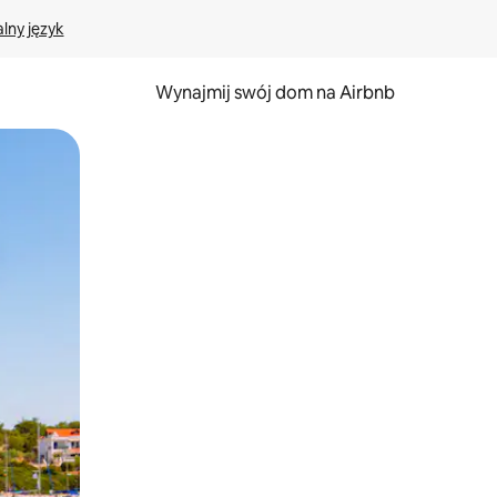
lny język
Wynajmij swój dom na Airbnb
e za pomocą gestów dotykowych lub przesuwania.