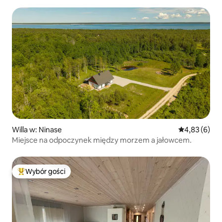
Willa w: Ninase
Średnia ocena
4,83 (6)
Miejsce na odpoczynek między morzem a jałowcem.
Wybór gości
Najpopularniejsze z kategorii Wybór gości