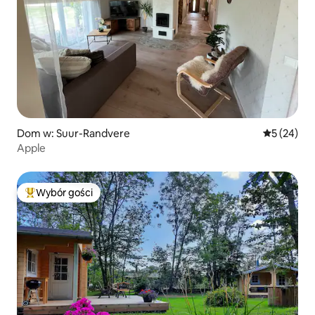
Dom w: Suur-Randvere
Średnia oce
5 (24)
Apple
Wybór gości
Najpopularniejsze z kategorii Wybór gości