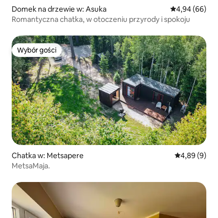
Domek na drzewie w: Asuka
Średnia ocena:
4,94 (66)
Romantyczna chatka, w otoczeniu przyrody i spokoju
Wybór gości
Wybór gości
Chatka w: Metsapere
Średnia ocena
4,89 (9)
MetsaMaja.