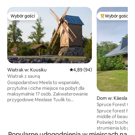
Wybór gości
Wybór gości
Wybór gości
Najpopularniejsze
Wiatrak w: Kuusiku
Średnia ocena: 4,89 na 5, liczba
4,89 (94)
Wiatrak z sauną
Gospodarstwo Meela to wspaniałe,
przytulne i ciche miejsce na pobyt dla
maksymalnie 17 osób. Zakwaterowanie
Dom w: Käesla
przygodowe Meelase Tuulik to
Spruce Forest Cab
zrównoważone, przyjazne dla przyrody
Spruce forest hous
zakwaterowanie oparte na estońskiej
middle of beautif
kulturze i dziedzictwie, z domkiem z
Poświęć trochę cz
sauną, w którym jest miejsce do spania
strumienia lub pod
dla 5 osób. W wiatraku znajdują się 3
Popularne udogodnienia w miejscach na
las. Dom ma wszystko, czego
miejsca do spania na parterze i 2 na