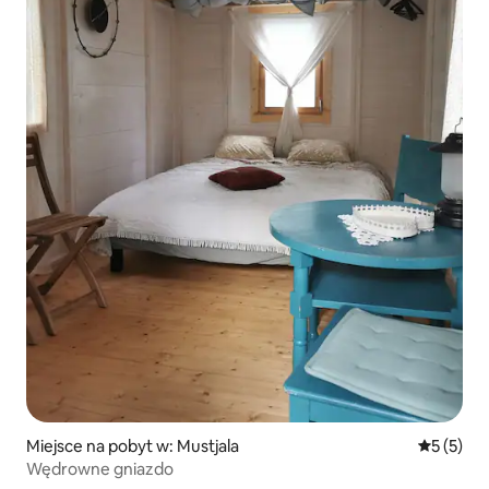
Miejsce na pobyt w: Mustjala
Średnia oc
5 (5)
Wędrowne gniazdo