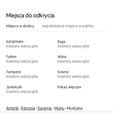
Miejsca do odkrycia
Miejsca w okolicy
Najciekawsze miejsca w pobliżu
Sztokholm
Ryga
Kwatery wakacyjne
Kwatery wakacyjne
Tallinn
Wilno
Kwatery wakacyjne
Kwatery wakacyjne
Tampere
Kowno
Kwatery wakacyjne
Kwatery wakacyjne
Jyväskylä
Pokaż więcej
Kwatery wakacyjne
Airbnb
Estonia
Sarema
Muhu
Mustjala