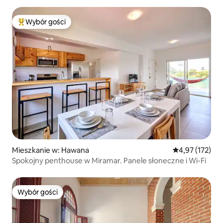
Wybór gości
Najpopularniejsze z kategorii Wybór gości
Mieszkanie w: Hawana
Średnia ocena: 
4,97 (172)
Spokojny penthouse w Miramar. Panele słoneczne i Wi-Fi
Wybór gości
Wybór gości