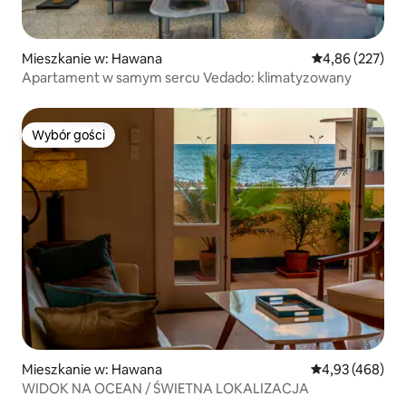
Mieszkanie w: Hawana
Średnia ocena: 
4,86 (227)
Apartament w samym sercu Vedado: klimatyzowany
Wybór gości
Wybór gości
Mieszkanie w: Hawana
Średnia ocena: 
4,93 (468)
WIDOK NA OCEAN / ŚWIETNA LOKALIZACJA