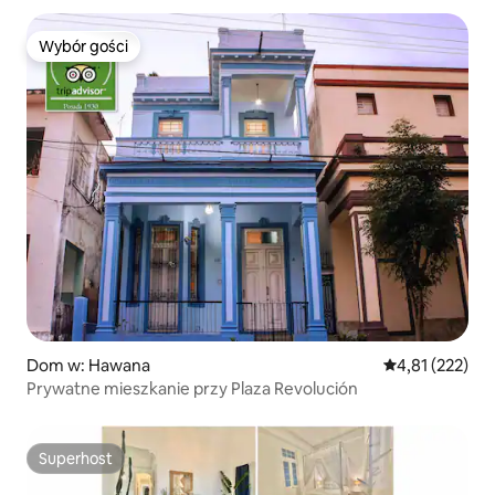
Wybór gości
Wybór gości
Dom w: Hawana
Średnia ocena: 
4,81 (222)
Prywatne mieszkanie przy Plaza Revolución
Superhost
Superhost