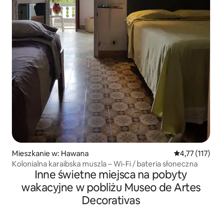
Mieszkanie w: Hawana
Średnia ocena: 
4,77 (117)
Kolonialna karaibska muszla – Wi-Fi / bateria słoneczna
Inne świetne miejsca na pobyty
wakacyjne w pobliżu Museo de Artes
Decorativas