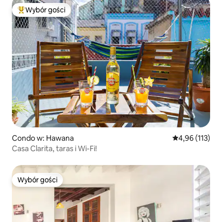
Wybór gości
Najpopularniejsze z kategorii Wybór gości
Condo w: Hawana
Średnia ocena: 
4,96 (113)
Casa Clarita, taras i Wi-Fi!
Wybór gości
Wybór gości