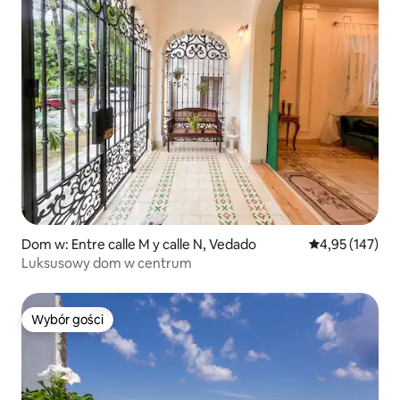
Dom w: Entre calle M y calle N, Vedado
Średnia ocena: 
4,95 (147)
Luksusowy dom w centrum
Wybór gości
Wybór gości