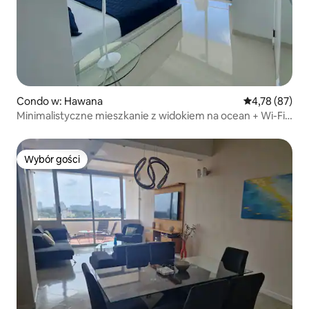
Condo w: Hawana
Średnia ocena:
4,78 (87)
Minimalistyczne mieszkanie z widokiem na ocean + Wi-Fi
+ generator
Wybór gości
Wybór gości