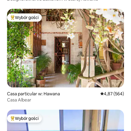
Wybór gości
Najpopularniejsze z kategorii Wybór gości
Casa particular w: Hawana
Średnia ocena: 
4,87 (564)
Casa Albear
Wybór gości
Najpopularniejsze z kategorii Wybór gości