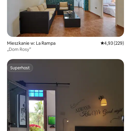
Mieszkanie w: La Rampa
Średnia ocena: 
4,93 (229)
„Dom Rosy”
Superhost
Superhost