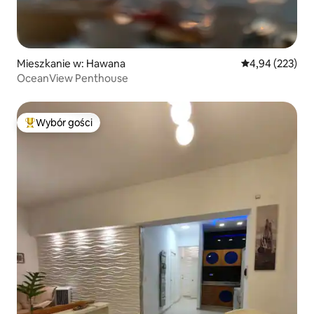
Mieszkanie w: Hawana
Średnia ocena: 
4,94 (223)
OceanView Penthouse
Wybór gości
Najpopularniejsze z kategorii Wybór gości