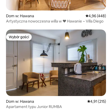
Dom w: Hawana
Średnia ocena: 
4,96 (448)
Artystyczna nowoczesna willa w ❤️ Hawanie ~ Villa Diego
Wybór gości
Wybór gości
Dom w: Hawana
Średnia ocena: 
4,91 (215)
Apartament typu Junior RUMBA