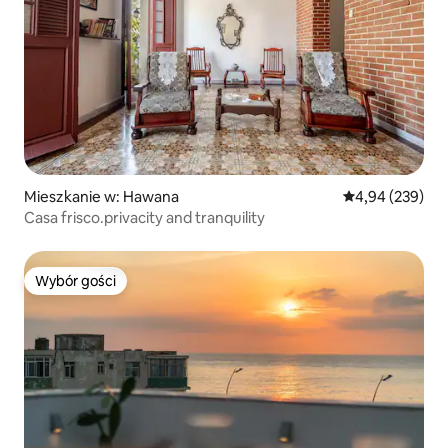
Mieszkanie w: Hawana
Średnia ocena: 
4,94 (239)
Casa frisco.privacity and tranquility
Wybór gości
Wybór gości