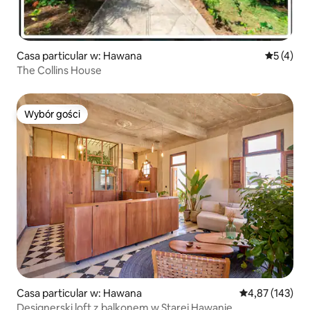
Casa particular w: Hawana
Średnia oc
5 (4)
The Collins House
Wybór gości
Wybór gości
Casa particular w: Hawana
Średnia ocena: 
4,87 (143)
Designerski loft z balkonem w Starej Hawanie