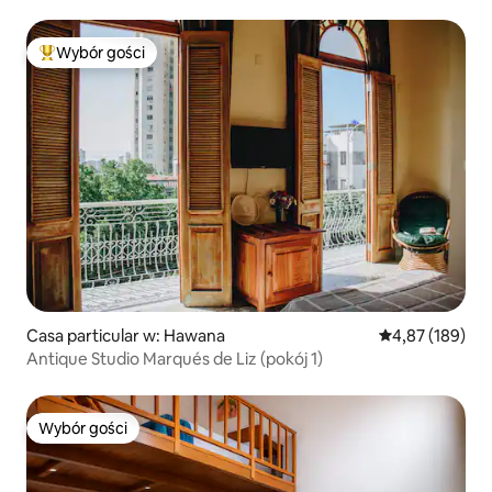
Wybór gości
Najpopularniejsze z kategorii Wybór gości
Casa particular w: Hawana
Średnia ocena: 
4,87 (189)
Antique Studio Marqués de Liz (pokój 1)
Wybór gości
Wybór gości