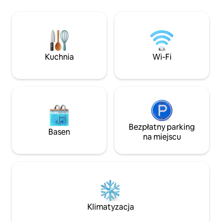
werandą, która idealnie nadaje się do
strony apartament
relaksu, spotkań towarzyskich
duże tarasy na da
i tworzenia niezapomnianych
jadalnią/wypoczyn
wspomnień. Blisko życia nocnego,
rozciąga się zapie
kultury i popularnych miejsc. Zarezerwuj
widok na Hawanę.
teraz, aby poznać Hawanę jak miejscowy
Kuchnia
Wi-Fi
mieszkaniec jednej z najbardziej
atrakcyjnych dzielnic miasta!
Bezpłatny parking
Basen
na miejscu
Klimatyzacja