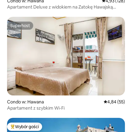
Condo w: Hawana
Średnia ocena: 
4,93 (128)
Apartament Deluxe z widokiem na Zatokę Hawajską
o zachodzie słońca
Superhost
Superhost
Condo w: Hawana
Średnia ocena:
4,84 (55)
Apartament z szybkim Wi-Fi
Wybór gości
Najpopularniejsze z kategorii Wybór gości