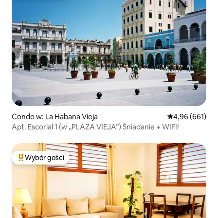
Condo w: La Habana Vieja
Średnia ocena: 
4,96 (661)
Apt. Escorial 1 (w „PLAZA VIEJA”) Śniadanie + WIFI!
Wybór gości
Najpopularniejsze z kategorii Wybór gości