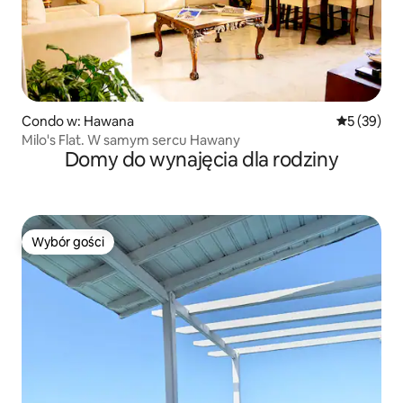
Condo w: Hawana
Średnia oce
5 (39)
Milo's Flat. W samym sercu Hawany
Domy do wynajęcia dla rodziny
Wybór gości
Wybór gości