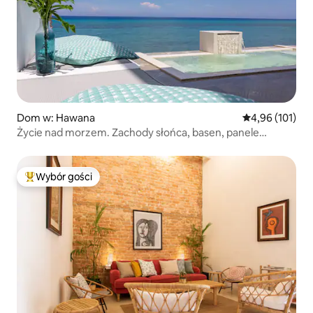
Dom w: Hawana
Średnia ocena: 
4,96 (101)
Życie nad morzem. Zachody słońca, basen, panele
słoneczne
Wybór gości
Najpopularniejsze z kategorii Wybór gości