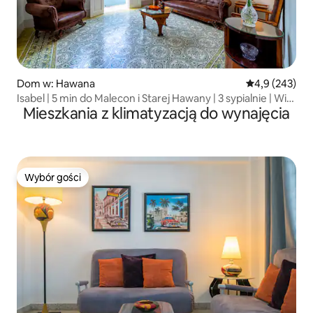
Dom w: Hawana
Średnia ocena:
4,9 (243)
Isabel | 5 min do Malecon i Starej Hawany | 3 sypialnie | Wi-
Mieszkania z klimatyzacją do wynajęcia
Fi
Wybór gości
Wybór gości