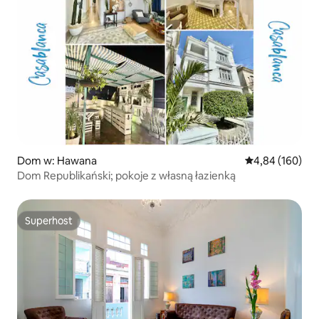
Dom w: Hawana
Średnia ocena: 
4,84 (160)
Dom Republikański; pokoje z własną łazienką
Superhost
Superhost