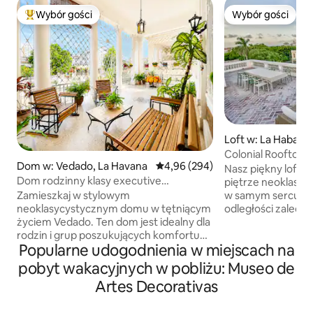
Wybór gości
Wybór gości
Najpopularniejsze z kategorii Wybór gości
Wybór gości
Loft w: La Habana
Colonial Rooftop L
Dom w: Vedado, La Havana
Średnia ocena: 4,96 na 5, liczba r
4,96 (294)
Nasz piękny loft s
Dom rodzinny klasy executive
piętrze neoklasy
z niezawodnym zasilaniem w energię
Zamieszkaj w stylowym
w samym sercu m
elektryczną
neoklasycystycznym domu w tętniącym
odległości zaledwi
życiem Vedado. Ten dom jest idealny dla
modnych restauracj
rodzin i grup poszukujących komfortu
Hotel Nacional, Ma
Popularne udogodnienia w miejscach na
i dobrej lokalizacji. – Przejdź się do
do Old Havana. Z
Malecón, – Hotel Nacional – Najwyżej
oparciu o współcz
pobyt wakacyjnych w pobliżu: Museo de
oceniane restauracje – Revolution
architektury kolon
Artes Decorativas
aquare - Fábrica de Arte i wiele innych
przestrzeń o wyso
atrakcji. Rozkoszuj się przestronną
antresolę rozciąga