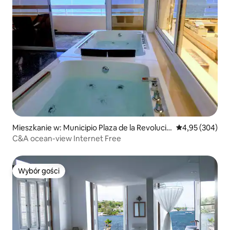
Mieszkanie w: Municipio Plaza de la Revolució
Średnia ocena: 
4,95 (304)
n, reparto Vedado
C&A ocean-view Internet Free
Wybór gości
Wybór gości