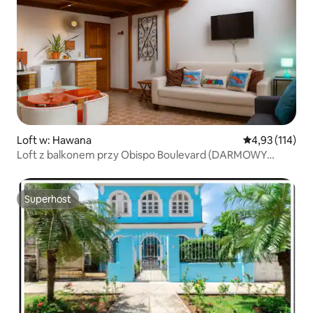
Loft w: Hawana
Średnia ocena: 
4,93 (114)
Loft z balkonem przy Obispo Boulevard (DARMOWY
internet)
Superhost
Superhost