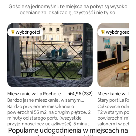
Goście są jednomyślni: te miejsca na pobyt są wysoko
oceniane za lokalizację, czystość i nie tylko.
Wybór gości
Wybór gości
Najpopularniejsze z kategorii Wybór gości
Najpopularniejsze
Mieszkanie w: La Rochelle
Średnia ocena: 4,96 na 5, liczba 
4,96 (232)
Mieszkanie w: La 
Bardzo jasne mieszkanie, w samym
Stary port La Roch
centrum, 4* INPI
mieszkanie T2
Bardzo przyjemne mieszkanie o
Całkowicie odnow
powierzchni 55 m2, na drugim piętrze. 2
T2 w starym porci
minuty od starego portu (wszystkie
powierzchni miesz
przyjemności bez uciążliwości), 5 minut
salonem i w pełni
Popularne udogodnienia w miejscach na
od rynku centralnego i 7 minut od
oraz częścią wyp
dworca kolejowego: idealne położenie,
sofą, na której m