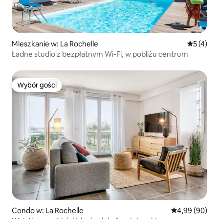
Mieszkanie w: La Rochelle
Średnia oc
5 (4)
Ładne studio z bezpłatnym Wi-Fi, w pobliżu centrum
Wybór gości
Wybór gości
Condo w: La Rochelle
Średnia ocena:
4,99 (90)