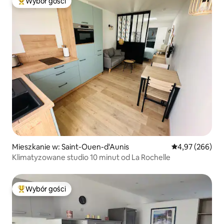
Wybór gości
Najpopularniejsze z kategorii Wybór gości
Mieszkanie w: Saint-Ouen-d'Aunis
Średnia ocena: 
4,97 (266)
Klimatyzowane studio 10 minut od La Rochelle
Wybór gości
Najpopularniejsze z kategorii Wybór gości