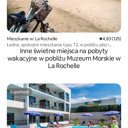
Mieszkanie w: La Rochelle
Średnia ocena: 
4,83 (125)
Ładne, spokojne mieszkanie typu T2, w pobliżu plaż i
Inne świetne miejsca na pobyty
Starego Portu
wakacyjne w pobliżu Muzeum Morskie w
La Rochelle
Superhost
Superhost