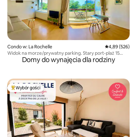
Condo w: La Rochelle
Średnia ocena: 
4,89 (526)
Widok na morze/prywatny parking. Stary port-plaż 15
Domy do wynajęcia dla rodziny
minut spacerem.
Wybór gości
Najpopularniejsze z kategorii Wybór gości