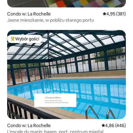
Condo w: La Rochelle
Średnia ocena: 
4,95 (381)
Jasne mieszkanie, w pobliżu starego portu
Wybór gości
Najpopularniejsze z kategorii Wybór gości
Condo w: La Rochelle
Średnia ocena: 
4,86 (446)
L'escale du marin: basen, port, centrum miasta!