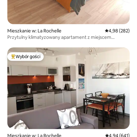
Mieszkanie w: La Rochelle
Średnia ocena: 
4,98 (282)
Przytulny klimatyzowany apartament z miejscem
parkingowym Kategoria 3*
Wybór gości
Najpopularniejsze z kategorii Wybór gości
Mieszkanie w: La Rochelle
Średnia ocena: 
4,94 (641)