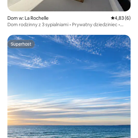
Dom w: La Rochelle
Średnia ocena
4,83 (6)
Dom rodzinny z 3 sypialniami • Prywatny dziedziniec •
Centrum miasta
Superhost
Superhost