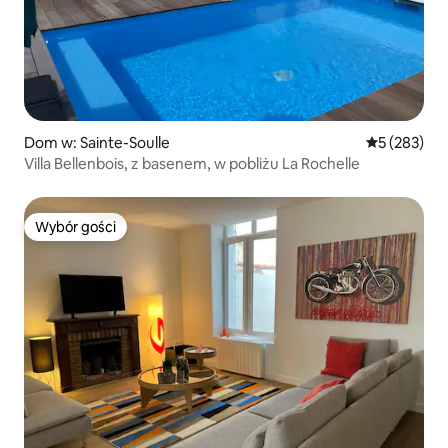
Dom w: Sainte-Soulle
Średnia ocen
5 (283)
Villa Bellenbois, z basenem, w pobliżu La Rochelle
Wybór gości
Wybór gości