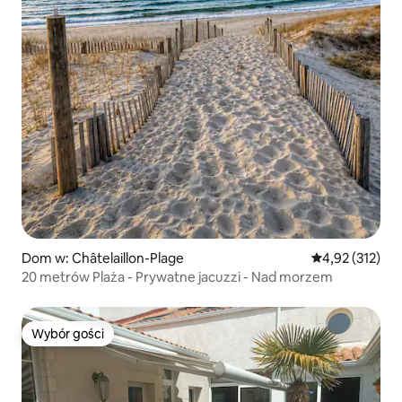
Dom w: Châtelaillon-Plage
Średnia ocena: 
4,92 (312)
20 metrów Plaża - Prywatne jacuzzi - Nad morzem
Wybór gości
Wybór gości