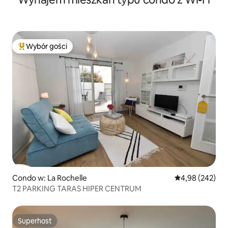
Wybór gości
Najpopularniejsze z kategorii Wybór gości
Condo w: La Rochelle
Średnia ocena: 
4,98 (242)
T2 PARKING TARAS HIPER CENTRUM
Superhost
Superhost