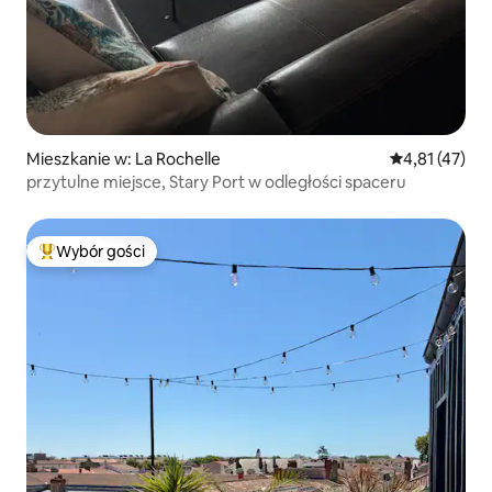
Mieszkanie w: La Rochelle
Średnia ocena:
4,81 (47)
przytulne miejsce, Stary Port w odległości spaceru
Wybór gości
Najpopularniejsze z kategorii Wybór gości