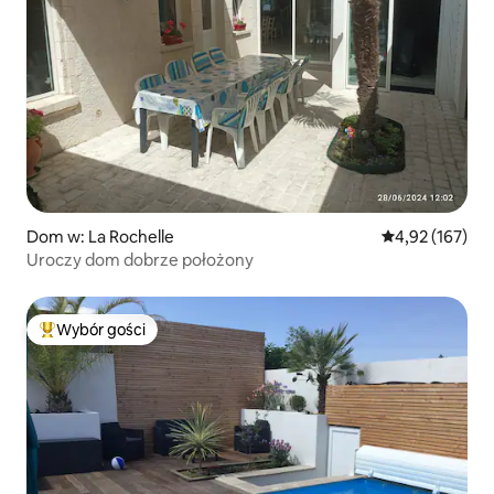
Dom w: La Rochelle
Średnia ocena: 
4,92 (167)
Uroczy dom dobrze położony
Wybór gości
Najpopularniejsze z kategorii Wybór gości