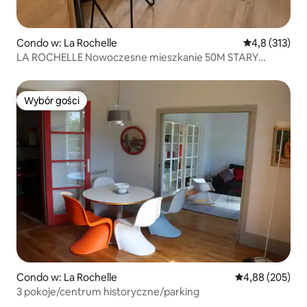
Condo w: La Rochelle
Średnia ocena:
4,8 (313)
LA ROCHELLE Nowoczesne mieszkanie 50M STARY
PORT/PARKING
Wybór gości
Wybór gości
Condo w: La Rochelle
Średnia ocena: 
4,88 (205)
3 pokoje/centrum historyczne/parking