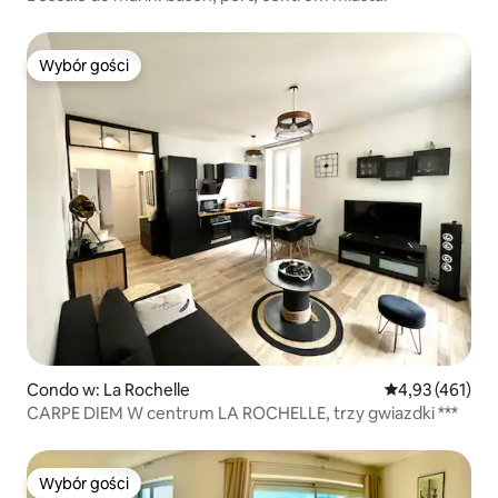
Wybór gości
Wybór gości
Condo w: La Rochelle
Średnia ocena: 
4,93 (461)
CARPE DIEM W centrum LA ROCHELLE, trzy gwiazdki ***
Wybór gości
Wybór gości