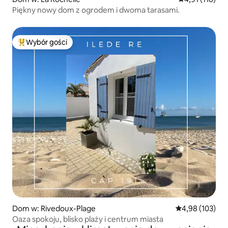
Piękny nowy dom z ogrodem i dwoma tarasami.
Wybór gości
Najpopularniejsze z kategorii Wybór gości
Dom w: Rivedoux-Plage
Średnia ocena: 
4,98 (103)
Oaza spokoju, blisko plaży i centrum miasta