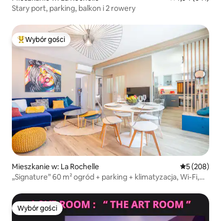
Stary port, parking, balkon i 2 rowery
Wybór gości
Najpopularniejsze z kategorii Wybór gości
Mieszkanie w: La Rochelle
Średnia ocen
5 (208)
„Signature” 60 m² ogród + parking + klimatyzacja, Wi-Fi,
Netflix
Wybór gości
Wybór gości