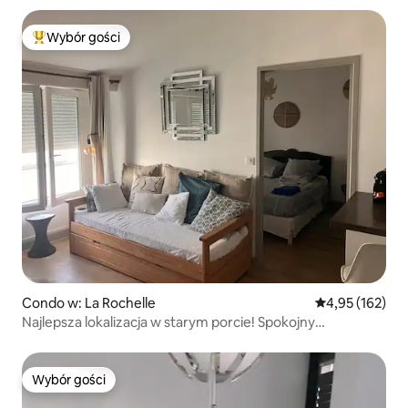
Wybór gości
Najpopularniejsze z kategorii Wybór gości
Condo w: La Rochelle
Średnia ocena: 
4,95 (162)
Najlepsza lokalizacja w starym porcie! Spokojny
apartament T2 (możliwość parkingu)
Wybór gości
Wybór gości