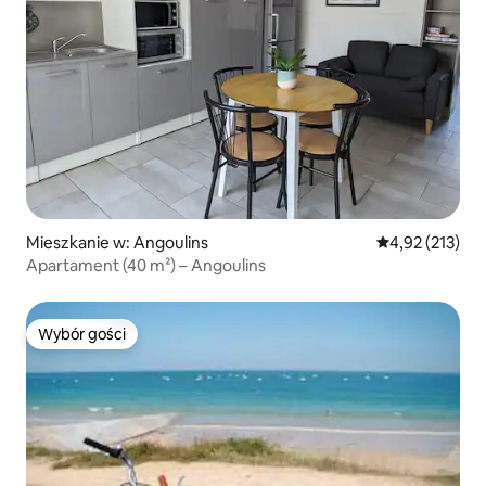
Mieszkanie w: Angoulins
Średnia ocena: 
4,92 (213)
Apartament (40 m²) – Angoulins
Wybór gości
Wybór gości