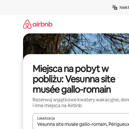
Przejdź
Niek
do
treści
Miejsca na pobyt w
pobliżu: Vesunna site
musée gallo-romain
Rezerwuj wyjątkowe kwatery wakacyjne, do
i inne miejsca na Airbnb
Lokalizacja
Gdy wyniki będą dostępne, możesz poruszać się p