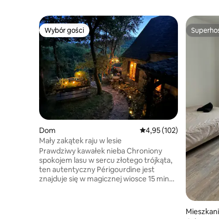
Wybór gości
Superho
Wybór gości
Superho
Dom
Średnia ocena: 4,95 na 5
4,95 (102)
Mały zakątek raju w lesie
Prawdziwy kawałek nieba Chroniony
spokojem lasu w sercu złotego trójkąta,
ten autentyczny Périgourdine jest
znajduje się w magicznej wiosce 15 minut
od Sarlat. Ten dom jest wyjątkowy
i niepowtarzalny – to mój skarb! ⚠️2
urocze koty należy karmić podczas
Mieszkan
pobytu. Jestem bardzo wdzięczny