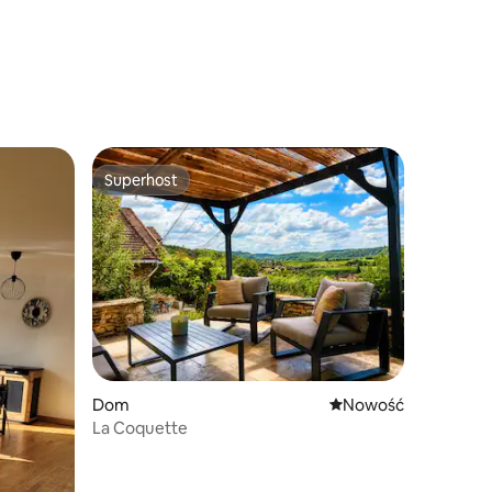
Superhost
Wybór gości
Superhost
Dom
Nowe miejsce pobyt
Nowość
La Coquette