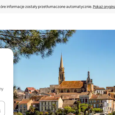
tóre informacje zostały przetłumaczone automatycznie. 
Pokaż orygina
my
o nich za pomocą klawiszy strzałek w górę i w dół lub przeglądać j