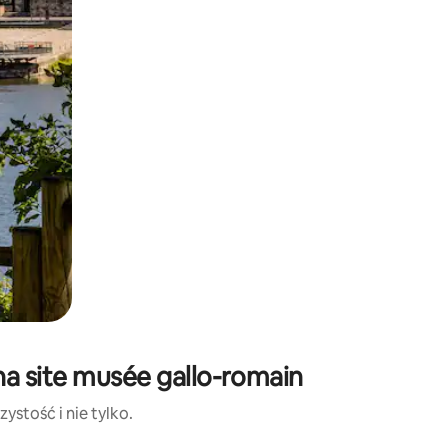
na site musée gallo-romain
ystość i nie tylko.