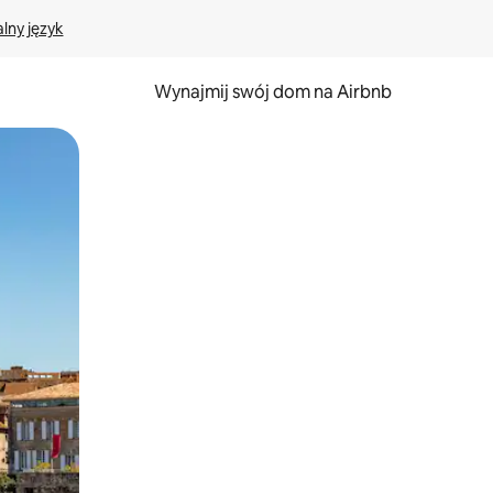
lny język
Wynajmij swój dom na Airbnb
e za pomocą gestów dotykowych lub przesuwania.