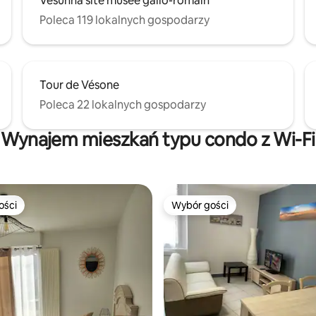
Vesunna site musée gallo-romain
Poleca 119 lokalnych gospodarzy
Tour de Vésone
Poleca 22 lokalnych gospodarzy
Wynajem mieszkań typu condo z Wi-Fi
ości
Wybór gości
ości
Wybór gości