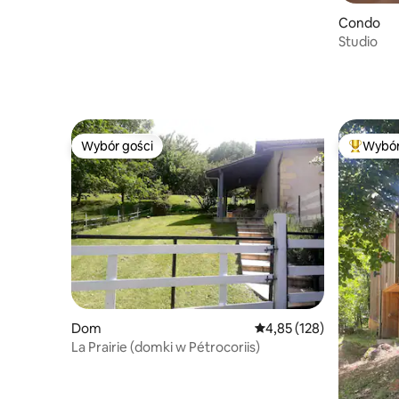
Condo
Studio
Wybór gości
Wybór
Wybór gości
Najpopul
Dom
Średnia ocena: 4,85 na 5
4,85 (128)
La Prairie (domki w Pétrocoriis)