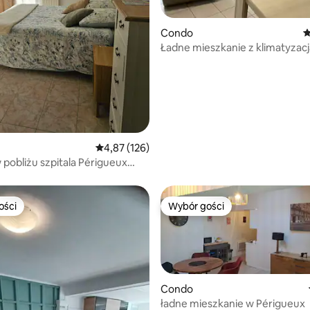
5, liczba recenzji: 34
Condo
Ś
Ładne mieszkanie z klimatyzacj
Średnia ocena: 4,87 na 5, liczba recenzji: 126
4,87 (126)
w pobliżu szpitala Périgueux
owany parking
ości
Wybór gości
ości
Wybór gości
Condo
5, liczba recenzji: 26
ładne mieszkanie w Périgueux