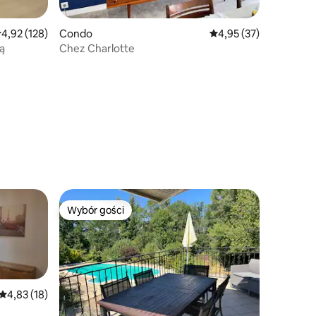
rednia ocena: 4,92 na 5, liczba recenzji: 128
4,92 (128)
Condo
Średnia ocena: 4,95 na 
4,95 (37)
ą
Chez Charlotte
Wybór gości
Wybór gości
Średnia ocena: 4,83 na 5, liczba recenzji: 18
4,83 (18)