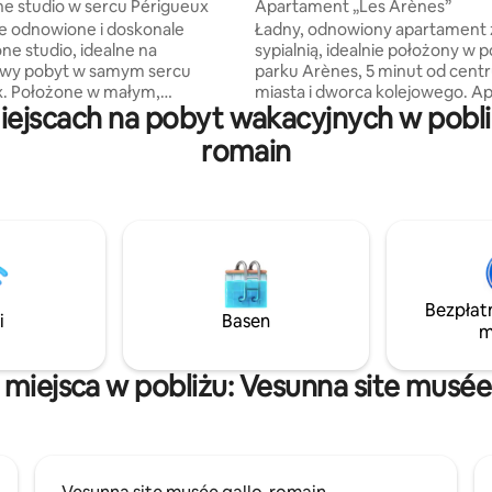
e studio w sercu Périgueux
Apartament „Les Arènes”
e odnowione i doskonale
Ładny, odnowiony apartament 
e studio, idealne na
sypialnią, idealnie położony w p
wy pobyt w samym sercu
parku Arènes, 5 minut od cent
x. Położone w małym,
miasta i dworca kolejowego. Apartament
ejscach na pobyt wakacyjnych w pobliż
m budynku, naprzeciwko
ten jest idealny dla pary, która 
lejowego, znajduje się kilka
odpocząć, odwiedzić rodzinę lu
romain
 centrum miasta i jego atrakcji.
ją. Możliwe jest przyjęcie małe
cenie, bezpłatne Wi-Fi, łatwy
dziecka, ponieważ dostępne je
liżu budynku. Niezależnie
łóżeczko składane. Pościel i ręc
czy przyjeżdżasz na
zapewnione, a sprzątanie jest 
zny wypad, pobyt służbowy,
cenę. W mieszkaniu znajduje si
ostu odkrywasz skarby
wyposażenie niezbędne podcz
to studio jest idealnym
pobytu.
na spakowanie się.
Bezpłat
i
Basen
m
 miejsca w pobliżu: Vesunna site musée