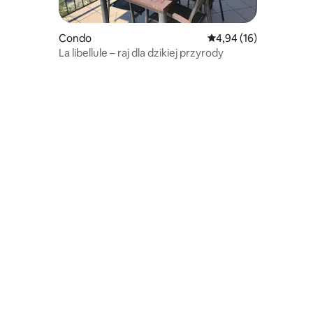
Condo
Średnia ocena: 4,94 na 
4,94 (16)
La libellule – raj dla dzikiej przyrody