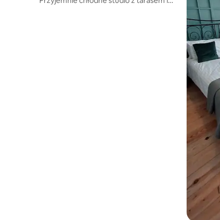
Przyjemnie chłodne studio z tarasem i
ogrodem