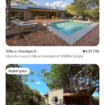
Willa w: Hoedspruit
Średnia ocena:
4,97 (78)
Ubuntu Luxury Villa w Hoedspruit Wildlife Estate
Wybór gości
Wybór gości