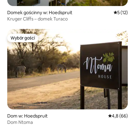
Domek gościnny w: Hoedspruit
Średnia oce
5 (12)
Kruger Cliffs – domek Turaco
Wybór gości
Wybór gości
Dom w: Hoedspruit
Średnia ocena
4,8 (66)
Dom Ntoma