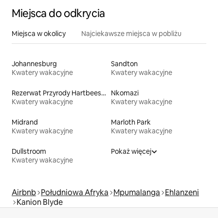
Miejsca do odkrycia
Miejsca w okolicy
Najciekawsze miejsca w pobliżu
Johannesburg
Sandton
Kwatery wakacyjne
Kwatery wakacyjne
Rezerwat Przyrody Hartbeespoort Dam
Nkomazi
Kwatery wakacyjne
Kwatery wakacyjne
Midrand
Marloth Park
Kwatery wakacyjne
Kwatery wakacyjne
Dullstroom
Pokaż więcej
Kwatery wakacyjne
Airbnb
Południowa Afryka
Mpumalanga
Ehlanzeni
Kanion Blyde