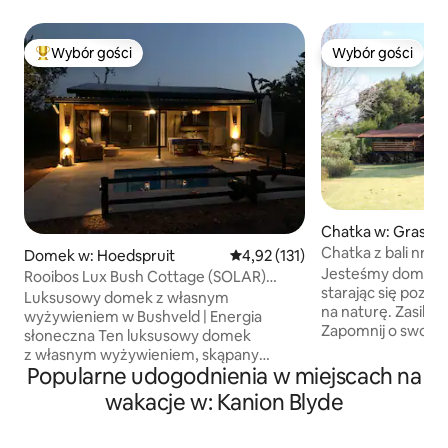
Wybór gości
Wybór gości
Najpopularniejsze z kategorii Wybór gości
Wybór gości
Chatka w: Grasko
Chatka z bali nr 3
Domek w: Hoedspruit
Średnia ocena: 4,92 na 5, liczba 
4,92 (131)
Jesteśmy domkie
Rooibos Lux Bush Cottage (SOLAR)
starając się pozo
Hoedspruit Kruger
Luksusowy domek z własnym
na naturę. Zasilan
wyżywieniem w Bushveld | Energia
Zapomnij o swoich
słoneczna Ten luksusowy domek
tym przestronnym
z własnym wyżywieniem, skąpany
spokojem wnętrzom. Za
Popularne udogodnienia w miejscach na
w ciepłym blasku afrykańskiego
wspomnienia ze sp
popołudniowego słońca, oferuje widok
wakacje w: Kanion Blyde
naszej malownicze
na prywatny basen i zapierający dech
Bikers Rest dbamy
w piersiach buszveld. Położony
miłośników przyr