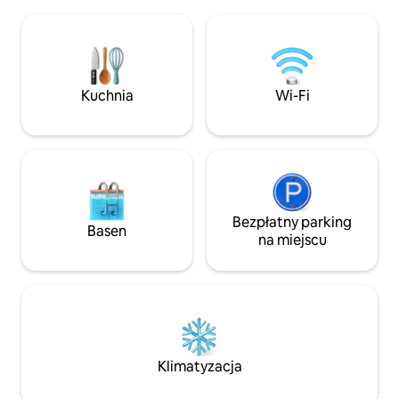
w ekskluzywnym Hoedspruit Wildlife
zorganizować wyci
Estate, w uroczym miasteczku
przewodnikiem, prz
Hoedspruit, oferuje idealne połączenie
Jesteśmy ECO LO
komfortu i przyrody. W Hoedspruit
zależnym od energ
Wildlife Estate obowiązuje ścisły zakaz
Pamiętaj, aby zab
organizowania imprez i głośnej muzyki,
Kuchnia
Wi-Fi
górski do zwiedzan
aby zapewnić spokojne środowisko
naturalne wszystkim mieszkańcom
i gościom.
Bezpłatny parking
Basen
na miejscu
Klimatyzacja