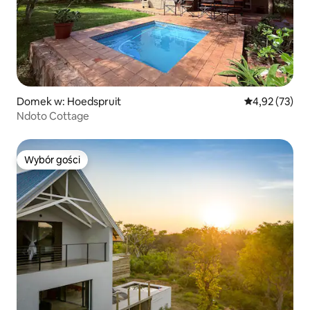
Domek w: Hoedspruit
Średnia ocena:
4,92 (73)
Ndoto Cottage
Wybór gości
Wybór gości