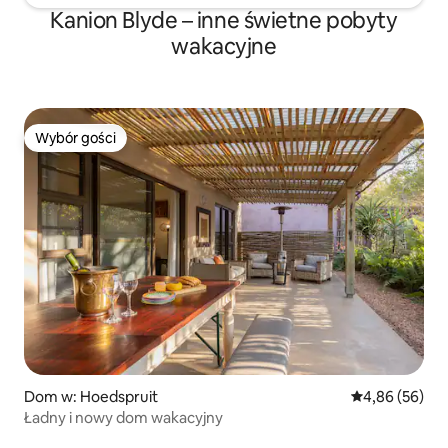
Kanion Blyde – inne świetne pobyty
wakacyjne
Wybór gości
Wybór gości
Dom w: Hoedspruit
Średnia ocena:
4,86 (56)
Ładny i nowy dom wakacyjny