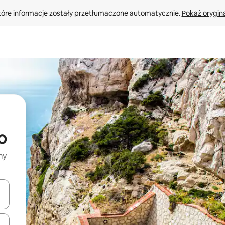
tóre informacje zostały przetłumaczone automatycznie. 
Pokaż orygina
o
my
o nich za pomocą klawiszy strzałek w górę i w dół lub przeglądać j