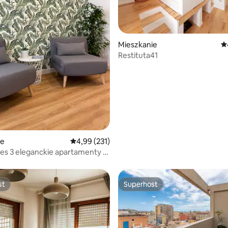
Mieszkanie
Śr
Restituta41
, liczba recenzji: 232
ie
Średnia ocena: 4,99 na 5, liczba recenzji: 231
4,99 (231)
es 3 eleganckie apartamenty w
agliari
st
Superhost
st
Superhost