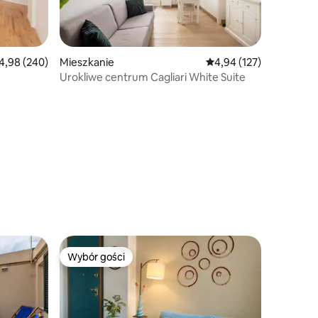
ednia ocena: 4,98 na 5, liczba recenzji: 240
4,98 (240)
Mieszkanie
Średnia ocena: 4,94 na 5
4,94 (127)
Urokliwe centrum Cagliari White Suite
Wybór gości
Wybór gości