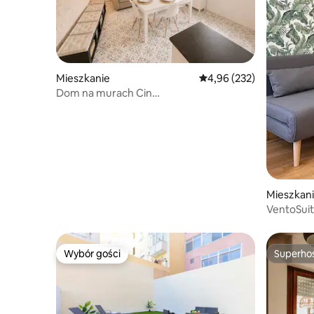
Mieszkanie
Średnia ocena: 4,96 na 5
4,96 (232)
Dom na murach Cin
IT092009C2000P1003
Mieszkan
VentoSuit
centrum C
Wybór gości
Superho
Wybór gości
Superho