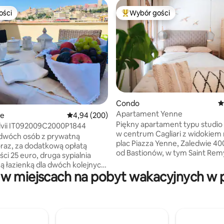
ości
Wybór gości
ości
Najpopularniejsze z kategorii 
, liczba recenzji: 117
Condo
Ś
Apartament Yenne
ie
Średnia ocena: 4,94 na 5, liczba recenzji: 200
4,94 (200)
Piękny apartament typu studio
ilvii IT092009C2000P1844
w centrum Cagliari z widokiem 
 dwóch osób z prywatną
plac Piazza Yenne, Zaledwie 4
oraz, za dodatkową opłatą
od Bastionów, w tym Saint Remy
ci 25 euro, druga sypialnia
600 metrów od portu, w samy
ą łazienką dla dwóch kolejnych
życia nocnego, pełnego klubów
w miejscach na pobyt wakacyjnych w p
 samej grupy sprawiają, że to
restauracji i sklepów dla tych, k
wanie jest idealne dla 2+2 osób
kochają zakupy. Apartament o
cych razem. Duży salon
powierzchni 30 m², całkowicie
onny taras sprawią, że Twój
odnowiony i gustownie urządz
e niezapomniany. Położone
wyposażony we wszystkie udog
gu i sklepów, to miejsce jest