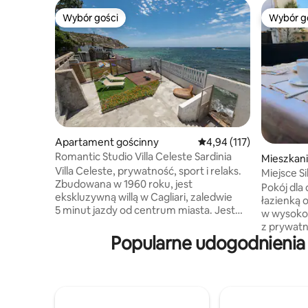
Wybór gości
Wybór g
Wybór gości
Wybór g
Apartament gościnny
Średnia ocena: 4,94 na 5
4,94 (117)
Romantic Studio Villa Celeste Sardinia
Mieszkan
Villa Celeste, prywatność, sport i relaks.
Miejsce S
Zbudowana w 1960 roku, jest
Pokój dla
ekskluzywną willą w Cagliari, zaledwie
łazienką 
5 minut jazdy od centrum miasta. Jest
w wysokoś
bardzo prywatna, nad morzem, z
z prywatn
bezpośrednim dostępem do plaży Cala
Popularne udogodnienia 
osób z tej
Bernat, przechodząc przez skały.
zakwatero
Wzgórza za nią oferują zapierające dech
podróżują
w piersiach widoki i starożytne zabytki,
i przestr
idealne na trekking lub jazdę na rowerze
pobyt będzi
górskim. W pobliżu domu znajdują się 3
blisko tar