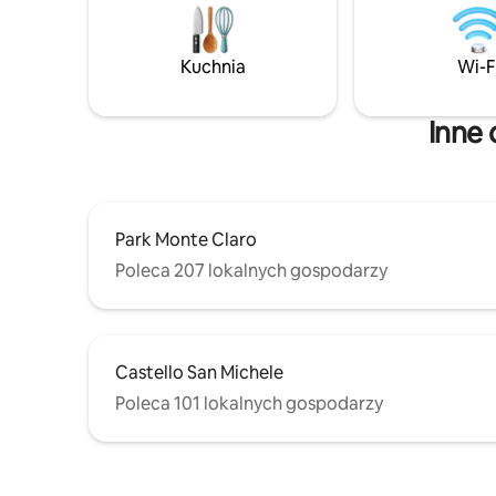
doskonałe restauracje. Zaleca się
idealne, 
samochód, SUV jest lepszy, ponieważ
z miejsco
droga jest w niektórych miejscach nieco
na dacha
Kuchnia
Wi-F
wyboista. Parking jest bezpłatny.
baterie, p
okazałośc
Inne 
Park Monte Claro
Poleca 207 lokalnych gospodarzy
Castello San Michele
Poleca 101 lokalnych gospodarzy