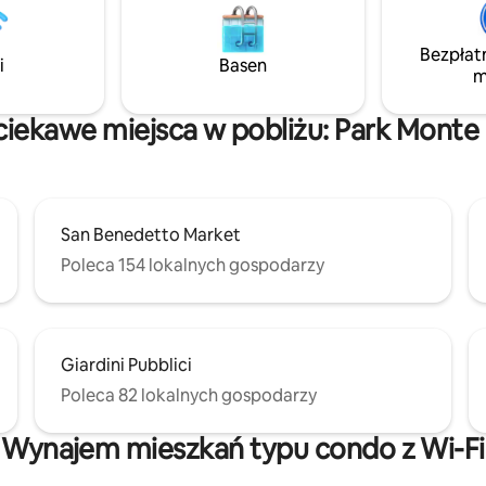
klimatyzację, telewizor (bezpła
by nawiązać kontakt
Netflix HD, Amazon Movie&Musi
wymi i cieszyć się oazą spokoju
pralkę, suszarkę, kuchenkę mik
Bezpłat
ch, gdzie można naładować
i
Basen
indukcyjną.
m
odziwiając Cagliari w całej jego
i.
ciekawe miejsca w pobliżu: Park Monte
San Benedetto Market
Poleca 154 lokalnych gospodarzy
Giardini Pubblici
Poleca 82 lokalnych gospodarzy
Wynajem mieszkań typu condo z Wi-Fi