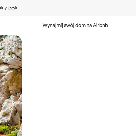
lny język
Wynajmij swój dom na Airbnb
e za pomocą gestów dotykowych lub przesuwania.