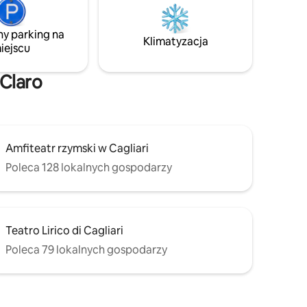
tny
Wyjątkowe i przyjazne miejsce, w którym
c), Wi-Fi,
można doświadczyć tego, co najlepsze
rofalową i
na Sardynii.
ny parking na
Klimatyzacja
iejscu
 Claro
Amfiteatr rzymski w Cagliari
Poleca 128 lokalnych gospodarzy
Teatro Lirico di Cagliari
Poleca 79 lokalnych gospodarzy