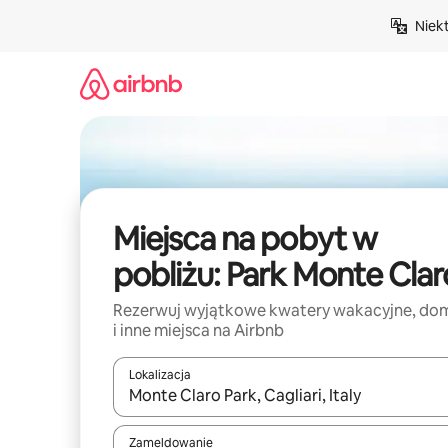
Przejdź
Niek
do
treści
Miejsca na pobyt w
pobliżu: Park Monte Clar
Rezerwuj wyjątkowe kwatery wakacyjne, do
i inne miejsca na Airbnb
Lokalizacja
Gdy wyniki będą dostępne, możesz poruszać się p
Zameldowanie