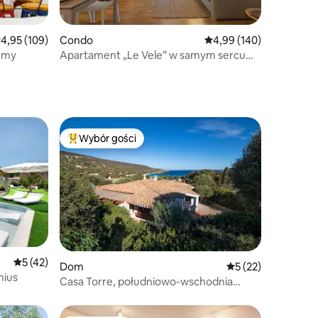
rednia ocena: 4,95 na 5, liczba recenzji: 109
4,95 (109)
Condo
Średnia ocena: 4,99 na 5
4,99 (140)
Remy
Apartament „Le Vele” w samym sercu
miasta
Wybór gości
Najpopularniejsze z kategorii Wybór gości
Średnia ocena: 5 na 5, liczba recenzji: 42
5 (42)
Dom
Średnia ocena: 5 na
5 (22)
mius
Casa Torre, południowo-wschodnia
Sardynia