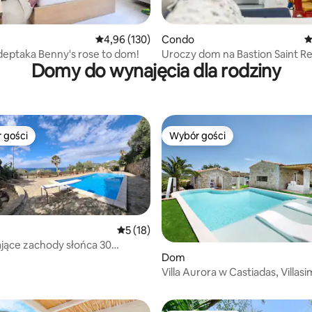
, liczba recenzji: 182
Średnia ocena: 4,96 na 5, liczba recenzji: 130
4,96 (130)
Condo
Ś
eptaka Benny's rose to dom!
Uroczy dom na Bastion Saint 
Domy do wynajęcia dla rodziny
 gości
Wybór gości
arniejsze z kategorii Wybór gości
Wybór gości
Średnia ocena: 5 na 5, liczba recenzji: 18
5 (18)
jące zachody słońca 30
Dom
d morza
5, liczba recenzji: 16
Villa Aurora w Castiadas, Villasi