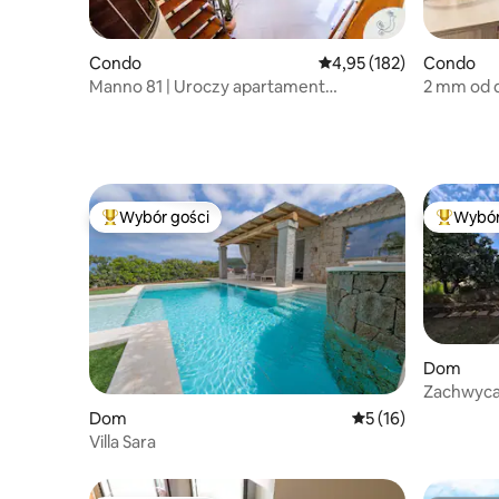
Condo
Średnia ocena: 4,95 na 5
4,95 (182)
Condo
Manno 81 | Uroczy apartament
2 mm od d
zabytkowy
Wybór gości
Wybór
Najpopularniejsze z kategorii Wybór gości
Najpopul
Dom
Zachwyca
metrów o
Dom
Średnia ocena: 5 na 
5 (16)
Villa Sara