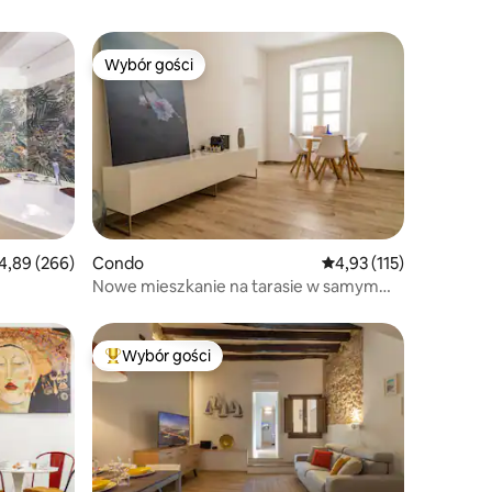
Wybór gości
Wybór gości
ednia ocena: 4,89 na 5, liczba recenzji: 266
4,89 (266)
Condo
Średnia ocena: 4,93 na 5
4,93 (115)
Nowe mieszkanie na tarasie w samym
sercu Cagliari
Wybór gości
Wybór gości
Najpopularniejsze z kategorii Wybór gości