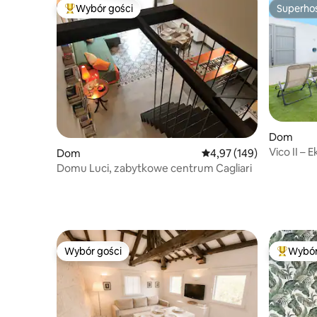
Wybór gości
Superho
Najpopularniejsze z kategorii Wybór gości
Superho
Dom
Vico II –
Dom
Średnia ocena: 4,97 na 5
4,97 (149)
ogrodem
Domu Luci, zabytkowe centrum Cagliari
Wybór gości
Wybór
Wybór gości
Najpopul